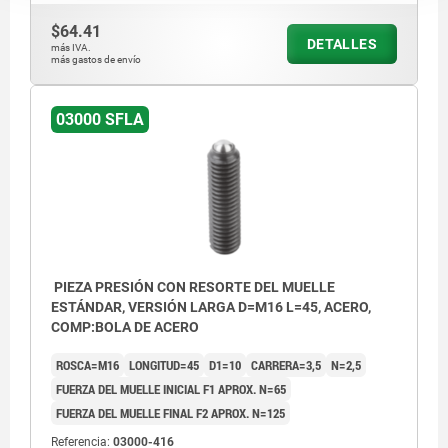
$64.41
DETALLES
más IVA.
más gastos de envío
03000 SFLA
PIEZA PRESIÓN CON RESORTE DEL MUELLE
ESTÁNDAR, VERSIÓN LARGA D=M16 L=45, ACERO,
COMP:BOLA DE ACERO
ROSCA=M16
LONGITUD=45
D1=10
CARRERA=3,5
N=2,5
FUERZA DEL MUELLE INICIAL F1 APROX. N=65
FUERZA DEL MUELLE FINAL F2 APROX. N=125
Referencia:
03000-416