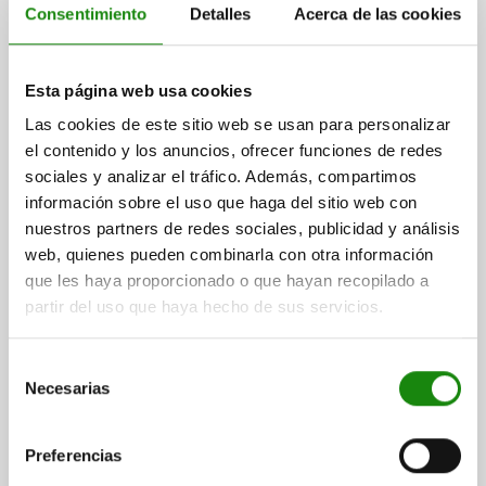
$39.73
Consentimiento
Detalles
Acerca de las cookies
DETALLES
más IVA.
más gastos de envío
Esta página web usa cookies
03000 SFLA
Las cookies de este sitio web se usan para personalizar
el contenido y los anuncios, ofrecer funciones de redes
sociales y analizar el tráfico. Además, compartimos
información sobre el uso que haga del sitio web con
nuestros partners de redes sociales, publicidad y análisis
web, quienes pueden combinarla con otra información
que les haya proporcionado o que hayan recopilado a
PIEZA PRESIÓN CON RESORTE DEL MUELLE
ESTÁNDAR, VERSIÓN LARGA D=M10 L=35, ACERO,
partir del uso que haya hecho de sus servicios.
COMP:BOLA DE ACERO
Selección
ROSCA=M10
LONGITUD=35
D1=6
CARRERA=2
N=1,6
Necesarias
de
FUERZA DEL MUELLE INICIAL F1 APROX. N=20
consentimiento
FUERZA DEL MUELLE FINAL F2 APROX. N=40
Referencia:
03000-410
Preferencias