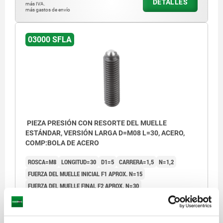
DETALLES
más IVA.
más gastos de envío
03000 SFLA
PIEZA PRESIÓN CON RESORTE DEL MUELLE
ESTÁNDAR, VERSIÓN LARGA D=M08 L=30, ACERO,
COMP:BOLA DE ACERO
ROSCA=M8
LONGITUD=30
D1=5
CARRERA=1,5
N=1,2
FUERZA DEL MUELLE INICIAL F1 APROX. N=15
FUERZA DEL MUELLE FINAL F2 APROX. N=30
Referencia:
03000-408