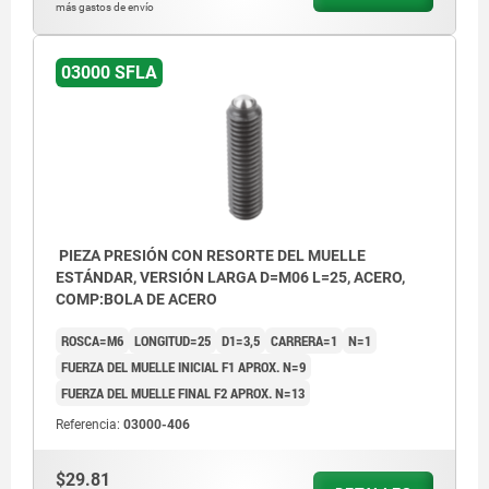
más gastos de envío
03000 SFLA
PIEZA PRESIÓN CON RESORTE DEL MUELLE
ESTÁNDAR, VERSIÓN LARGA D=M06 L=25, ACERO,
COMP:BOLA DE ACERO
ROSCA=M6
LONGITUD=25
D1=3,5
CARRERA=1
N=1
FUERZA DEL MUELLE INICIAL F1 APROX. N=9
FUERZA DEL MUELLE FINAL F2 APROX. N=13
Referencia:
03000-406
$29.81