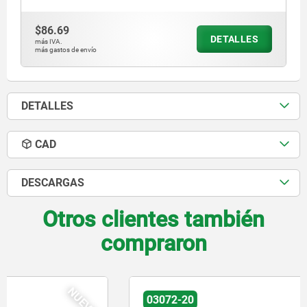
$86.69
DETALLES
más IVA.
más gastos de envío
DETALLES
CAD
DESCARGAS
Otros clientes también
compraron
NUEVO
03072-20