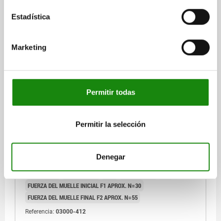
$44.25
DETALLES
Estadística
más IVA.
más gastos de envío
Marketing
03000 SFLA
Permitir todas
Permitir la selección
PIEZA PRESIÓN CON RESORTE DEL MUELLE
ESTÁNDAR, VERSIÓN LARGA D=M12 L=40, ACERO,
COMP:BOLA DE ACERO
Denegar
ROSCA=M12
LONGITUD=40
D1=8
CARRERA=2,5
N=2
FUERZA DEL MUELLE INICIAL F1 APROX. N=30
FUERZA DEL MUELLE FINAL F2 APROX. N=55
Referencia:
03000-412