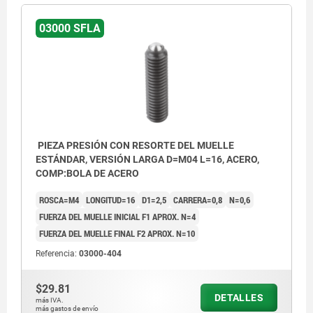
03000 SFLA
PIEZA PRESIÓN CON RESORTE DEL MUELLE
ESTÁNDAR, VERSIÓN LARGA D=M04 L=16, ACERO,
COMP:BOLA DE ACERO
ROSCA=M4
LONGITUD=16
D1=2,5
CARRERA=0,8
N=0,6
FUERZA DEL MUELLE INICIAL F1 APROX. N=4
FUERZA DEL MUELLE FINAL F2 APROX. N=10
Referencia:
03000-404
$29.81
DETALLES
más IVA.
más gastos de envío