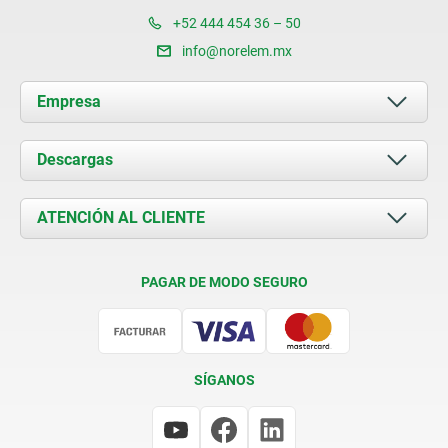
+52 444 454 36 – 50
info@norelem.mx
Empresa
Acerca de nosotros
Descargas
Novedades
Documents
ATENCIÓN AL CLIENTE
Contacto
Condiciones de entrega
PAGAR DE MODO SEGURO
Certificación
SÍGANOS