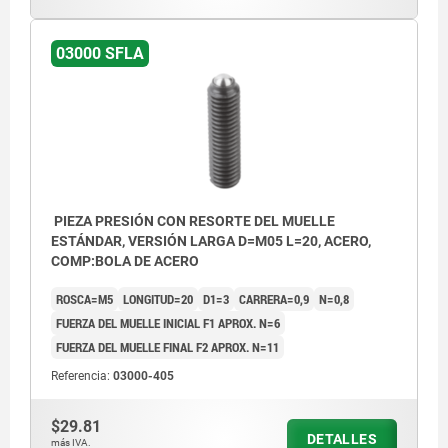
03000 SFLA
PIEZA PRESIÓN CON RESORTE DEL MUELLE
ESTÁNDAR, VERSIÓN LARGA D=M05 L=20, ACERO,
COMP:BOLA DE ACERO
ROSCA=M5
LONGITUD=20
D1=3
CARRERA=0,9
N=0,8
FUERZA DEL MUELLE INICIAL F1 APROX. N=6
FUERZA DEL MUELLE FINAL F2 APROX. N=11
Referencia:
03000-405
$29.81
DETALLES
más IVA.