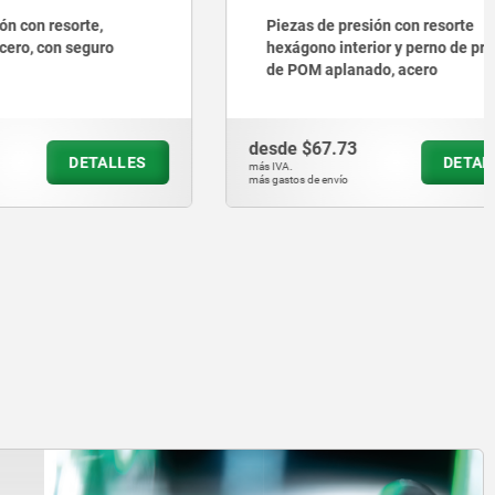
te,
Piezas de presión con resorte
eguro
hexágono interior y perno de presión
de POM aplanado, acero
desde
$67.73
ETALLES
DETALLES
más IVA.
más gastos de envío