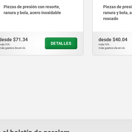
 presión con resorte,
Piezas de presión con resor
bola, acero inoxidable
ranura y bola, acero, con s
roscado
.34
desde
$40.04
DETALLES
D
más IVA.
vío
más gastos de envío