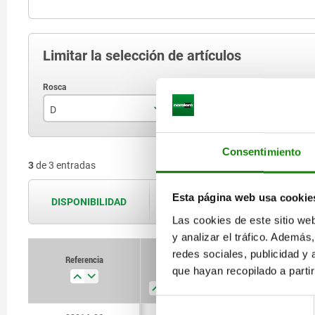
Limitar la selección de artículos
D
L
D
M6
14
Consentimiento
3
de 3 entradas
M8
16
M10
19
Esta página web usa cookie
DISPONIBILIDAD
Las disponibilidades se actualizan var
Las cookies de este sitio we
y analizar el tráfico. Ademá
redes sociales, publicidad y
Referencia
que hayan recopilado a parti
D
L
D1
C
Selección