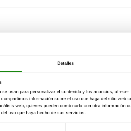
1
C
N
3,5
1
1
Detalles
AMPLIAR TABLA
5
1,5
1,2
6
2
1,6
15-17 días
s
ias veces al día a intervalos regulares.
17+ días
b se usan para personalizar el contenido y los anuncios, ofrecer
s, compartimos información sobre el uso que haga del sitio web 
 análisis web, quienes pueden combinarla con otra información q
r del uso que haya hecho de sus servicios.
N
Fuerza del muelle inicial F1 aprox. N
Fuerza del muelle final F2 apr