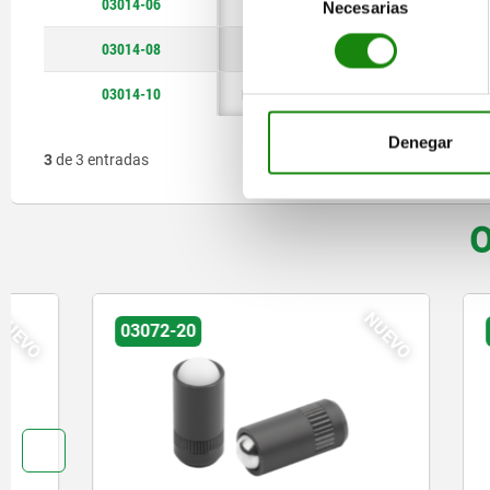
03014-06
M6
14
3,5
1
Necesarias
de
consentimiento
03014-08
M8
16
5
1,5
03014-10
M10
19
6
2
Denegar
3
de 3 entradas
O
NUEVO
03072-20
03010