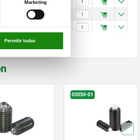
$25.59
Marketing
$30.70
$36.43
Permitir todas
on
03050-01