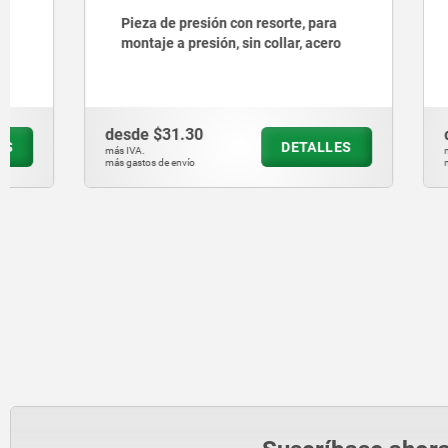
Pieza de presión con resorte, para
Piezas de
montaje a presión, sin collar, acero
ranura y 
desde
$31.30
desde
$71
DETALLES
más IVA.
más IVA.
más gastos de envío
más gastos de en