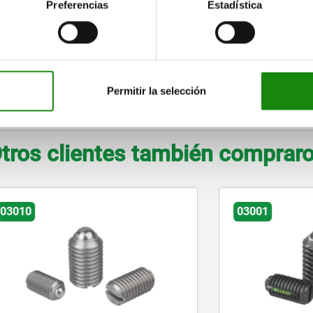
1
9
13
Preferencias
Estadística
1,2
15
30
1,6
20
40
Permitir la selección
AMPLIAR TABLA
tros clientes también comprar
03001