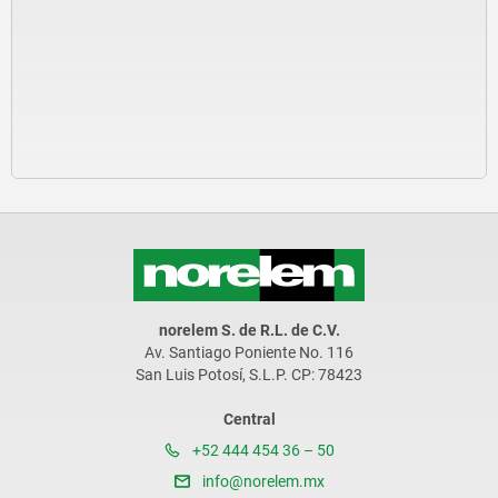
norelem S. de R.L. de C.V.
Av. Santiago Poniente No. 116
San Luis Potosí, S.L.P. CP: 78423
Central
+52 444 454 36 – 50
info@norelem.mx