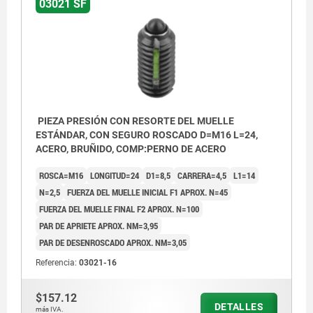
03021 SF
PIEZA PRESIÓN CON RESORTE DEL MUELLE
ESTÁNDAR, CON SEGURO ROSCADO D=M16 L=24,
ACERO, BRUÑIDO, COMP:PERNO DE ACERO
ROSCA=M16
LONGITUD=24
D1=8,5
CARRERA=4,5
L1=14
N=2,5
FUERZA DEL MUELLE INICIAL F1 APROX. N=45
FUERZA DEL MUELLE FINAL F2 APROX. N=100
PAR DE APRIETE APROX. NM=3,95
PAR DE DESENROSCADO APROX. NM=3,05
Referencia:
03021-16
$157.12
DETALLES
más IVA.