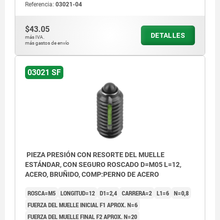
Referencia:
03021-04
$43.05
DETALLES
más IVA.
más gastos de envío
L2 = aprox. dos filetes
03021 SF
PIEZA PRESIÓN CON RESORTE DEL MUELLE
ESTÁNDAR, CON SEGURO ROSCADO D=M05 L=12,
ACERO, BRUÑIDO, COMP:PERNO DE ACERO
ROSCA=M5
LONGITUD=12
D1=2,4
CARRERA=2
L1=6
N=0,8
FUERZA DEL MUELLE INICIAL F1 APROX. N=6
FUERZA DEL MUELLE FINAL F2 APROX. N=20