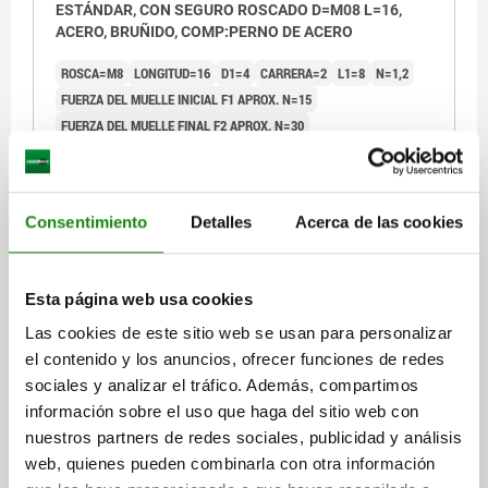
ESTÁNDAR, CON SEGURO ROSCADO D=M08 L=16,
ACERO, BRUÑIDO, COMP:PERNO DE ACERO
ROSCA=M8
LONGITUD=16
D1=4
CARRERA=2
L1=8
N=1,2
FUERZA DEL MUELLE INICIAL F1 APROX. N=15
FUERZA DEL MUELLE FINAL F2 APROX. N=30
PAR DE APRIETE APROX. NM=1,1
PAR DE DESENROSCADO APROX. NM=0,38
Referencia:
03021-08
Consentimiento
Detalles
Acerca de las cookies
$50.27
DETALLES
más IVA.
más gastos de envío
Esta página web usa cookies
Las cookies de este sitio web se usan para personalizar
el contenido y los anuncios, ofrecer funciones de redes
03021 SF
sociales y analizar el tráfico. Además, compartimos
información sobre el uso que haga del sitio web con
nuestros partners de redes sociales, publicidad y análisis
web, quienes pueden combinarla con otra información