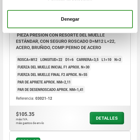
Denegar
PIEZA PRESIÓN CON RESORTE DEL MUELLE
ESTÁNDAR, CON SEGURO ROSCADO D=M12 L=22,
ACERO, BRUÑIDO, COMP:PERNO DE ACERO
ROSCA=M12
LONGITUD=22
D1=6
CARRERA=3,5
L1=10
N=2
FUERZA DEL MUELLE INICIAL F1 APROX. N=30
FUERZA DEL MUELLE FINAL F2 APROX. N=55
PAR DE APRIETE APROX. NM=2,11
PAR DE DESENROSCADO APROX. NM=1,41
Referencia:
03021-12
$105.35
DETALLES
más IVA.
más gastos de envío