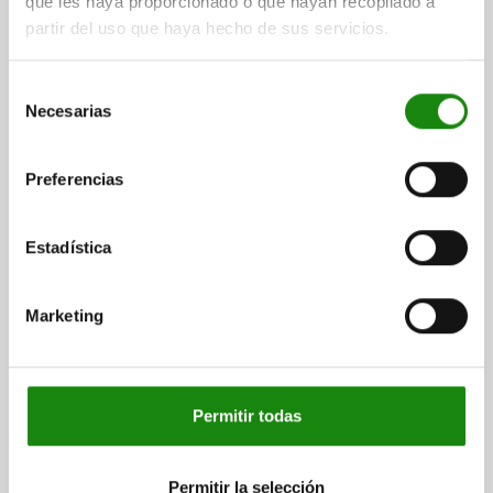
que les haya proporcionado o que hayan recopilado a
partir del uso que haya hecho de sus servicios.
PIEZA PRESIÓN CON RESORTE DEL MUELLE
ESTÁNDAR, CON SEGURO ROSCADO D=M10 L=19,
Selección
ACERO, BRUÑIDO, COMP:PERNO DE ACERO
Necesarias
de
ROSCA=M10
LONGITUD=19
D1=4,5
CARRERA=2,5
L1=9
consentimiento
N=1,6
FUERZA DEL MUELLE INICIAL F1 APROX. N=20
Preferencias
FUERZA DEL MUELLE FINAL F2 APROX. N=35
PAR DE APRIETE APROX. NM=1,36
PAR DE DESENROSCADO APROX. NM=0,62
Estadística
Referencia:
03021-10
Marketing
$53.58
DETALLES
más IVA.
más gastos de envío
Permitir todas
03021 SF
Permitir la selección