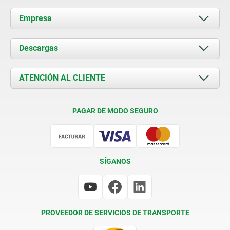
Empresa
Acerca de nosotros
Descargas
Novedades
Documents
ATENCIÓN AL CLIENTE
Contacto
Condiciones de entrega
PAGAR DE MODO SEGURO
Certificación
SÍGANOS
PROVEEDOR DE SERVICIOS DE TRANSPORTE