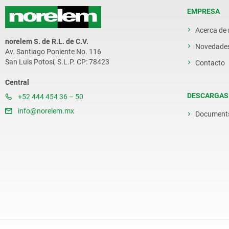
EMPRESA
Acerca de
norelem S. de R.L. de C.V.
Novedade
Av. Santiago Poniente No. 116
San Luis Potosí, S.L.P. CP: 78423
Contacto
Central
DESCARGAS
+52 444 454 36 – 50
info@norelem.mx
Document