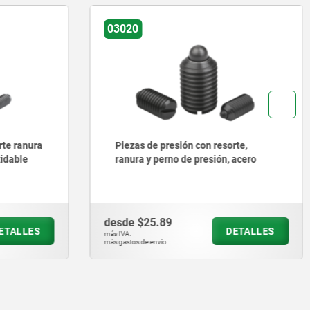
03071
rte,
Piezas de presión con resorte
 acero
versión lisa, plástico
desde
$15.05
DETALLES
DETALLES
más IVA.
más gastos de envío