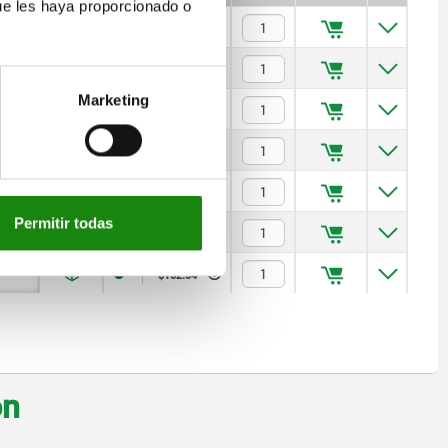
ue les haya proporcionado o
$46.96
$46.96
Marketing
$47.87
$54.18
$56.29
Permitir todas
$110.77
$162.54
on