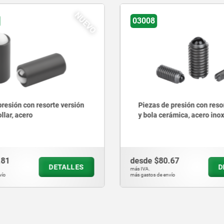
03020
 presión con resorte ranura
Piezas de presión con reso
rámica, acero inoxidable
ranura y perno de presión,
.67
desde
$25.89
DETALLES
más IVA.
nvío
más gastos de envío