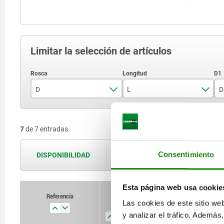
Limitar la selección de artículos
D
L
D
M4
9
7
de 7 entradas
M5
12
M6
14
Consentimiento
DISPONIBILIDAD
Las disponibilidades se actualizan var
M8
16
Esta página web usa cookie
M10
19
Referencia
Las cookies de este sitio we
D
L
D1
C
M12
22
y analizar el tráfico. Ademá