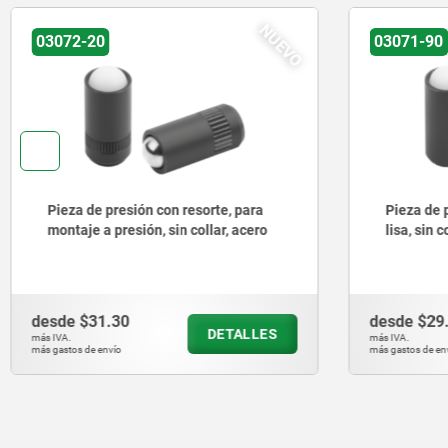
NUEVO
03071-90
03008
Pieza de presión con resorte versión
Piezas de
lisa, sin collar, acero
y bola ce
desde
$29.81
desde
$80
DETALLES
más IVA.
más IVA.
más gastos de envío
más gastos de e