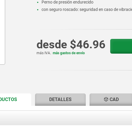
Perno de presión endurecido
con seguro roscado: seguridad en caso de vibracio
desde
$46.96
más IVA.
más gastos de envío
CURRENT
CURRENT
ODUCTOS
DETALLES
CAD
TAB:
TAB: