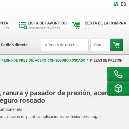
ES
ENTA
LISTA DE FAVORITOS
CESTA DE LA COMPRA
SESIÓN
Referencias favoritas
$0.00
productCode
qty
Pedido directo
Y PERNO DE PRESIÓN, ACERO, CON SEGURO ROSCADO
PIEZAS DE PRESIÓN
, ranura y pasador de presión, acero,
 seguro roscado
e componentes
onstrucción de plantas, aplicaciones profesionales, hogar