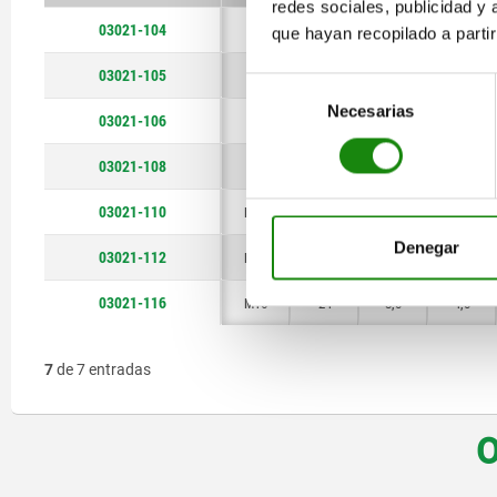
redes sociales, publicidad y
M16
24
03021-104
M4
9
1,8
1,5
que hayan recopilado a parti
03021-105
M5
12
2,4
2
Selección
Necesarias
de
03021-106
M6
14
2,7
2
consentimiento
03021-108
M8
16
4
2
03021-110
M10
19
4,5
2,5
Denegar
03021-112
M12
22
6
3,5
03021-116
M16
24
8,5
4,5
7
de 7 entradas
O