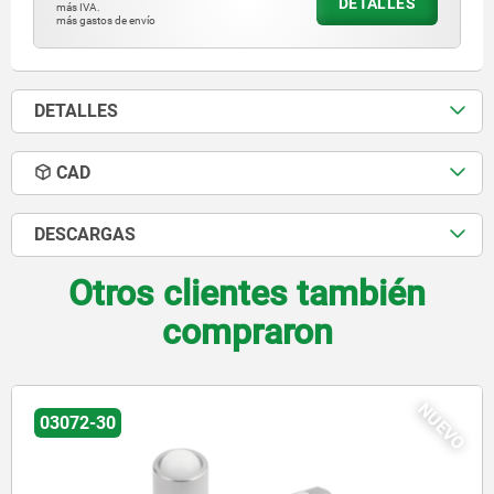
DETALLES
más IVA.
más gastos de envío
DETALLES
CAD
DESCARGAS
Otros clientes también
compraron
NUEVO
03072-20