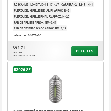
ROSCA=M6
LONGITUD=14
D1=2,7
CARRERA=2
L1=7
N=1
FUERZA DEL MUELLE INICIAL F1 APROX. N=7
FUERZA DEL MUELLE FINAL F2 APROX. N=20
PAR DE APRIETE APROX. NM=0,44
PAR DE DESENROSCADO APROX. NM=0,21
Referencia:
03026-06
$92.71
DETALLES
más IVA.
más gastos de envío
03026 SF