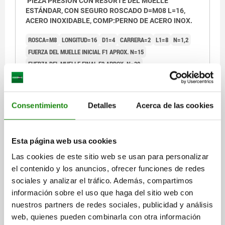
PIEZA PRESIÓN CON RESORTE DEL MUELLE
ESTÁNDAR, CON SEGURO ROSCADO D=M08 L=16,
ACERO INOXIDABLE, COMP:PERNO DE ACERO INOX.
ROSCA=M8
LONGITUD=16
D1=4
CARRERA=2
L1=8
N=1,2
FUERZA DEL MUELLE INICIAL F1 APROX. N=15
FUERZA DEL MUELLE FINAL F2 APROX. N=30
PAR DE APRIETE APROX. NM=1,1
PAR DE DESENROSCADO APROX. NM=0,38
Referencia:
03026-08
Consentimiento
Detalles
Acerca de las cookies
$116.19
DETALLES
más IVA.
Esta página web usa cookies
más gastos de envío
Las cookies de este sitio web se usan para personalizar
el contenido y los anuncios, ofrecer funciones de redes
03026 SF
sociales y analizar el tráfico. Además, compartimos
información sobre el uso que haga del sitio web con
nuestros partners de redes sociales, publicidad y análisis
web, quienes pueden combinarla con otra información