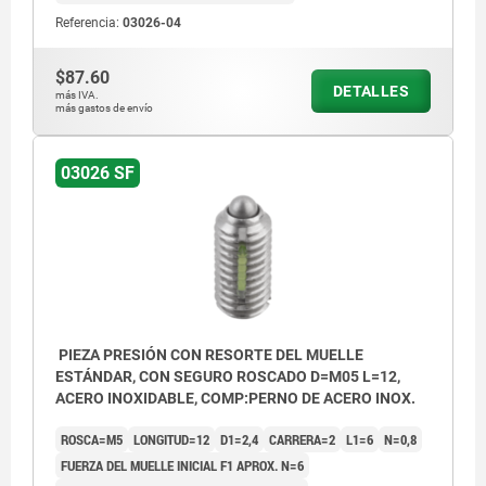
Referencia:
03026-04
$87.60
DETALLES
más IVA.
más gastos de envío
L2 = aprox. dos filetes
03026 SF
PIEZA PRESIÓN CON RESORTE DEL MUELLE
ESTÁNDAR, CON SEGURO ROSCADO D=M05 L=12,
ACERO INOXIDABLE, COMP:PERNO DE ACERO INOX.
ROSCA=M5
LONGITUD=12
D1=2,4
CARRERA=2
L1=6
N=0,8
FUERZA DEL MUELLE INICIAL F1 APROX. N=6