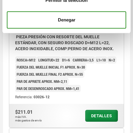
Permitir la selección
Denegar
PIEZA PRESIÓN CON RESORTE DEL MUELLE
ESTÁNDAR, CON SEGURO ROSCADO D=M12 L=22,
ACERO INOXIDABLE, COMP:PERNO DE ACERO INOX.
ROSCA=M12
LONGITUD=22
D1=6
CARRERA=3,5
L1=10
N=2
FUERZA DEL MUELLE INICIAL F1 APROX. N=30
FUERZA DEL MUELLE FINAL F2 APROX. N=55
PAR DE APRIETE APROX. NM=2,11
PAR DE DESENROSCADO APROX. NM=1,41
Referencia:
03026-12
$211.01
DETALLES
más IVA.
más gastos de envío