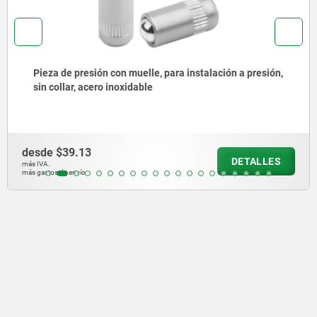
resión,
Pieza de presión con resorte, para montaje a pr
sin collar, acero
desde
$31.30
ALLES
DE
más IVA.
más gastos de envío