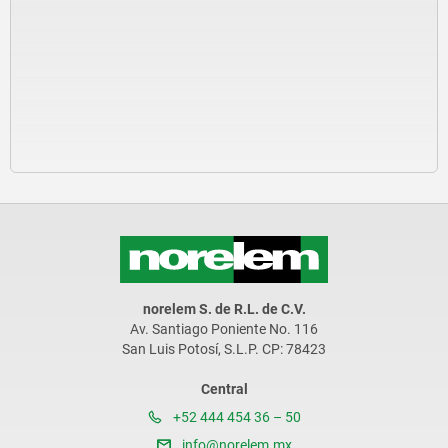
norelem S. de R.L. de C.V.
Av. Santiago Poniente No. 116
San Luis Potosí, S.L.P. CP: 78423
Central
+52 444 454 36 – 50
info@norelem.mx