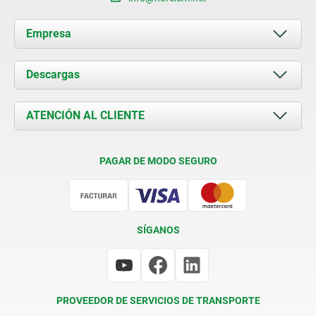
Empresa
Acerca de nosotros
Descargas
Novedades
Documents
ATENCIÓN AL CLIENTE
Contacto
Condiciones de entrega
PAGAR DE MODO SEGURO
Certificación
SÍGANOS
PROVEEDOR DE SERVICIOS DE TRANSPORTE