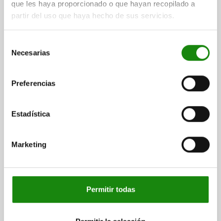
que les haya proporcionado o que hayan recopilado a
partir del uso que haya hecho de sus servicios.
PIEZA PRESIÓN CON RESORTE DEL MUELLE
ESTÁNDAR, CON SEGURO ROSCADO D=M10 L=19,
Selección
ACERO INOXIDABLE, COMP:PERNO DE ACERO INOX.
Necesarias
de
consentimiento
ROSCA=M10
LONGITUD=19
D1=4,5
CARRERA=2,5
L1=9
N=1,6
FUERZA DEL MUELLE INICIAL F1 APROX. N=20
Preferencias
FUERZA DEL MUELLE FINAL F2 APROX. N=35
PAR DE APRIETE APROX. NM=1,36
Estadística
PAR DE DESENROSCADO APROX. NM=0,62
Referencia:
03026-10
Marketing
$132.75
DETALLES
más IVA.
más gastos de envío
Permitir todas
03026 SF