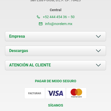
San Luis Potosí, S.L.P. CP: 78423
Central
+52 444 454 36 – 50
info@norelem.mx
Empresa
Acerca de nosotros
Descargas
Novedades
Documents
ATENCIÓN AL CLIENTE
Contacto
Condiciones de entrega
PAGAR DE MODO SEGURO
Certificación
SÍGANOS