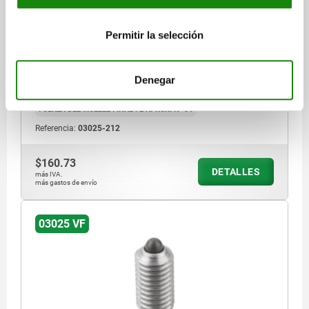
REFORZAD D=M12 L=22, ACERO INOXIDABLE,
COMP:PERNO DE ACERO INOX.
Permitir la selección
ROSCA=M12
LONGITUD=22
FUERZA DEL MUELLE=REFORZADA
MATERIAL DEL CUERPO DE BASE=ACERO INOXIDABLE
D1=6
CARRERA=3,5
N=2
Denegar
FUERZA DEL MUELLE INICIAL F1 APROX. N=36
FUERZA DEL MUELLE FINAL F2 APROX. N=94
Referencia:
03025-212
$160.73
DETALLES
más IVA.
más gastos de envío
03025 VF