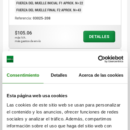
FUERZA DEL MUELLE INICIAL F1 APROX. N=22
FUERZA DEL MUELLE FINAL F2 APROX. N=43
Referencia:
03025-208
$105.06
DETALLES
más IVA.
más gastos de envío
03025 VF
Consentimiento
Detalles
Acerca de las cookies
Esta página web usa cookies
Las cookies de este sitio web se usan para personalizar
PIEZA PRESIÓN CON RESORTE FUERZA DEL MUELLE
el contenido y los anuncios, ofrecer funciones de redes
REFORZAD D=M10 L=19, ACERO INOXIDABLE,
sociales y analizar el tráfico. Además, compartimos
COMP:PERNO DE ACERO INOX.
información sobre el uso que haga del sitio web con
ROSCA=M10
LONGITUD=19
FUERZA DEL MUELLE=REFORZADA