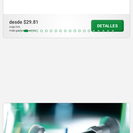
desde
$39.13
DETALLES
más IVA.
más gastos de envío