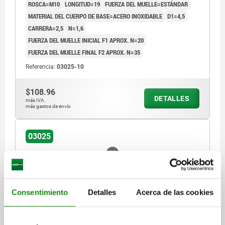
ROSCA=M10
LONGITUD=19
FUERZA DEL MUELLE=ESTÁNDAR
MATERIAL DEL CUERPO DE BASE=ACERO INOXIDABLE
D1=4,5
CARRERA=2,5
N=1,6
FUERZA DEL MUELLE INICIAL F1 APROX. N=20
FUERZA DEL MUELLE FINAL F2 APROX. N=35
Referencia:
03025-10
$108.96
DETALLES
más IVA.
más gastos de envío
03025
Consentimiento
Detalles
Acerca de las cookies
PIEZA PRESIÓN CON RESORTE DEL MUELLE