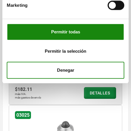
Marketing
PIEZA PRESIÓN CON RESORTE DEL MUELLE
ESTÁNDAR D=M16 L=24, ACERO INOXIDABLE,
COMP:PERNO DE ACERO INOX.
Permitir todas
ROSCA=M16
LONGITUD=24
FUERZA DEL MUELLE=ESTÁNDAR
MATERIAL DEL CUERPO DE BASE=ACERO INOXIDABLE
D1=8,5
Permitir la selección
CARRERA=4,5
N=2,5
FUERZA DEL MUELLE INICIAL F1 APROX. N=45
FUERZA DEL MUELLE FINAL F2 APROX. N=100
Denegar
Referencia:
03025-16
$182.11
DETALLES
más IVA.
más gastos de envío
03025