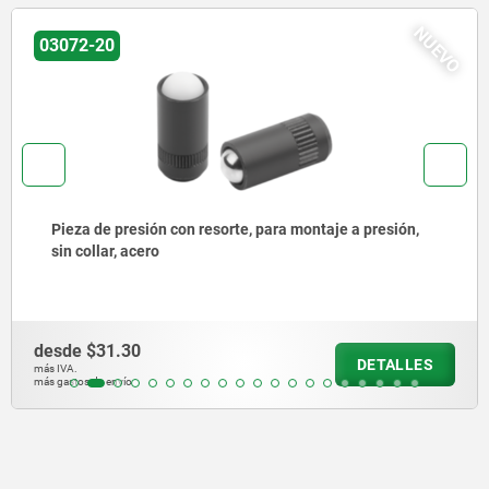
NUEVO
03071-90
Pieza de presión con resorte versión lisa, sin collar,
acero
desde
$29.81
DETALLES
más IVA.
más gastos de envío