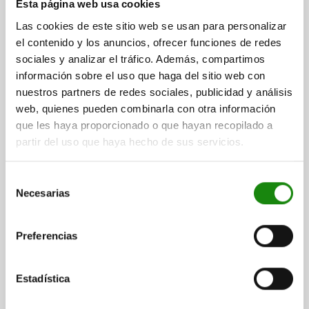
Esta página web usa cookies
ESTÁNDAR D=M12 L=22, ACERO INOXIDABLE,
COMP:PERNO DE ACERO INOX.
Las cookies de este sitio web se usan para personalizar
el contenido y los anuncios, ofrecer funciones de redes
ROSCA=M12
LONGITUD=22
FUERZA DEL MUELLE=ESTÁNDAR
sociales y analizar el tráfico. Además, compartimos
MATERIAL DEL CUERPO DE BASE=ACERO INOXIDABLE
D1=6
información sobre el uso que haga del sitio web con
CARRERA=3,5
N=2
nuestros partners de redes sociales, publicidad y análisis
FUERZA DEL MUELLE INICIAL F1 APROX. N=30
web, quienes pueden combinarla con otra información
FUERZA DEL MUELLE FINAL F2 APROX. N=55
que les haya proporcionado o que hayan recopilado a
Referencia:
03025-12
partir del uso que haya hecho de sus servicios.
$139.06
DETALLES
Selección
más IVA.
más gastos de envío
Necesarias
de
consentimiento
03025
Preferencias
Estadística