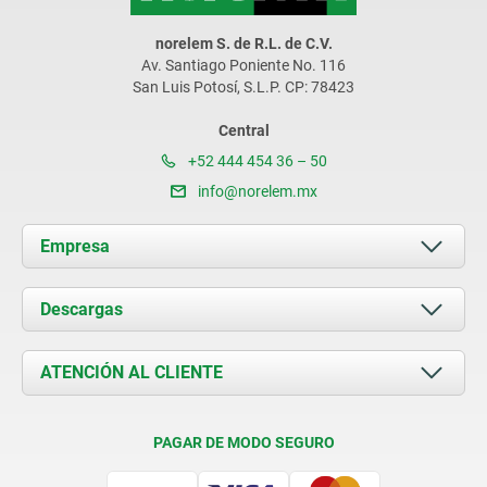
norelem S. de R.L. de C.V.
Av. Santiago Poniente No. 116
San Luis Potosí, S.L.P. CP: 78423
Central
+52 444 454 36 – 50
info@norelem.mx
Empresa
Acerca de nosotros
Descargas
Novedades
Documents
ATENCIÓN AL CLIENTE
Contacto
Condiciones de entrega
PAGAR DE MODO SEGURO
Certificación