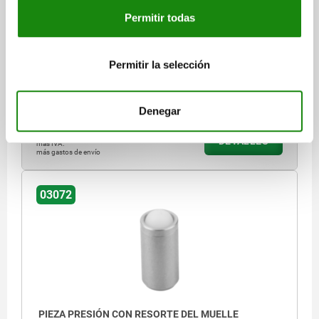
Permitir todas
MATERIAL DEL COMPONENTE=ACERO INOXIDABLE
DIÁMETRO EXTERIOR=12
LONGITUD=24
D1=10
CARRERA=3,2
FUERZA DEL MUELLE INICIAL F1 APROX. N=54
Permitir la selección
FUERZA DEL MUELLE FINAL F2 APROX. N=122
Referencia:
03072-212
Denegar
$68.63
DETALLES
más IVA.
más gastos de envío
03072
PIEZA PRESIÓN CON RESORTE DEL MUELLE