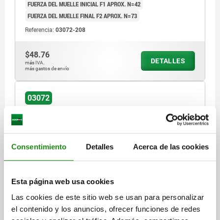
FUERZA DEL MUELLE INICIAL F1 APROX. N=42
FUERZA DEL MUELLE FINAL F2 APROX. N=73
Referencia:
03072-208
$48.76
DETALLES
más IVA.
más gastos de envío
03072
Consentimiento
Detalles
Acerca de las cookies
PIEZA PRESIÓN CON RESORTE DEL MUELLE
Esta página web usa cookies
ESTÁNDAR, VERSIÓN LISA, SIN COLLAR, D=10 L=22,
Las cookies de este sitio web se usan para personalizar
ACERO INOXIDABLE, COMP:ACERO INOXIDABLE
el contenido y los anuncios, ofrecer funciones de redes
MATERIAL DEL COMPONENTE=ACERO INOXIDABLE