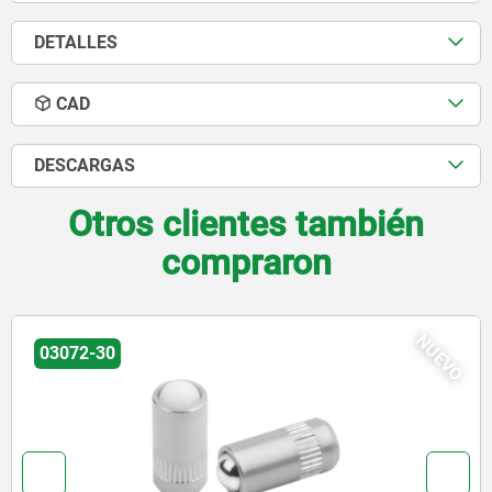
DETALLES
CAD
DESCARGAS
Otros clientes también
compraron
EVO
N
03072-20