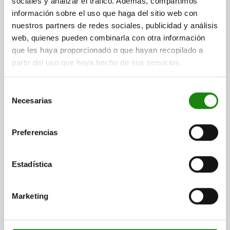
sociales y analizar el tráfico. Además, compartimos
DIÁMETRO EXTERIOR=10
LONGITUD=22
D1=8
CARRERA=2,7
información sobre el uso que haga del sitio web con
FUERZA DEL MUELLE INICIAL F1 APROX. N=54
nuestros partners de redes sociales, publicidad y análisis
FUERZA DEL MUELLE FINAL F2 APROX. N=100
web, quienes pueden combinarla con otra información
que les haya proporcionado o que hayan recopilado a
Referencia:
03072-210
partir del uso que haya hecho de sus servicios.
$55.69
DETALLES
más IVA.
Selección
más gastos de envío
Necesarias
de
consentimiento
03072
Preferencias
Estadística
Marketing
PIEZA PRESIÓN CON RESORTE DEL MUELLE
ESTÁNDAR, VERSIÓN LISA, SIN COLLAR, D=12 L=24,
ACERO INOXIDABLE, COMP:ACERO INOXIDABLE