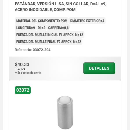
ESTÁNDAR, VERSIÓN LISA, SIN COLLAR, D=4 L=9,
ACERO INOXIDABLE, COMP:POM
MATERIAL DEL COMPONENTE=POM
DIÁMETRO EXTERIOR=4
LONGITUD=9
D1=3
CARRERA=0,6
FUERZA DEL MUELLE INICIAL F1 APROX. N=12
FUERZA DEL MUELLE FINAL F2 APROX. N=22
Referencia:
03072-304
$40.33
DETALLES
más IVA.
más gastos de envío
03072