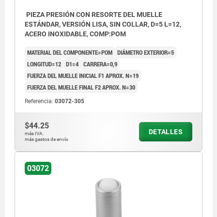
PIEZA PRESIÓN CON RESORTE DEL MUELLE
ESTÁNDAR, VERSIÓN LISA, SIN COLLAR, D=5 L=12,
ACERO INOXIDABLE, COMP:POM
MATERIAL DEL COMPONENTE=POM
DIÁMETRO EXTERIOR=5
LONGITUD=12
D1=4
CARRERA=0,9
FUERZA DEL MUELLE INICIAL F1 APROX. N=19
FUERZA DEL MUELLE FINAL F2 APROX. N=30
Referencia:
03072-305
$44.25
DETALLES
más IVA.
más gastos de envío
03072