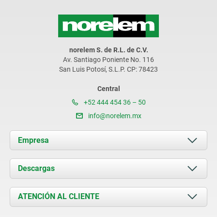
norelem S. de R.L. de C.V.
Av. Santiago Poniente No. 116
San Luis Potosí, S.L.P. CP: 78423
Central
+52 444 454 36 – 50
info@norelem.mx
Empresa
Acerca de nosotros
Descargas
Novedades
Documents
ATENCIÓN AL CLIENTE
Contacto