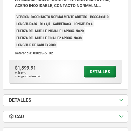
ACERO INOXIDABLE, CONTACTO NORMALM.
ABIERTO, COMP:PERNO DE ACERO INOX., PU=1
VERSIÓN 2=CONTACTO NORMALMENTE ABIERTO
ROSCA=M10
LONGITUD=36
D1=4,5
CARRERA=3
LONGITUD=4
FUERZA DEL MUELLE INICIAL F1 APROX. N=20
FUERZA DEL MUELLE FINAL F2 APROX. N=38
LONGITUD DE CABLE=2000
Referencia:
03025-5102
$1,899.91
DETALLES
más IVA.
más gastos de envío
DETALLES
CAD