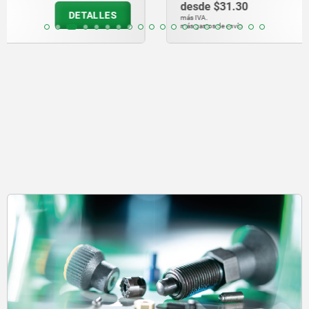
desde
$31.30
DETALLES
más IVA.
más gastos de envío