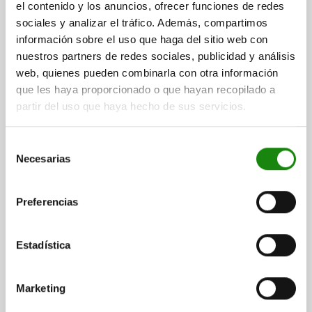
FUERZA DEL MUELLE FINAL F2 APROX. N=30
el contenido y los anuncios, ofrecer funciones de redes
LONGITUD DE CABLE=2000
sociales y analizar el tráfico. Además, compartimos
información sobre el uso que haga del sitio web con
Referencia:
03025-5082
nuestros partners de redes sociales, publicidad y análisis
web, quienes pueden combinarla con otra información
$1,808.11
DETALLES
que les haya proporcionado o que hayan recopilado a
más IVA.
más gastos de envío
partir del uso que haya hecho de sus servicios.
03025
Selección
Necesarias
de
consentimiento
Preferencias
Estadística
PIEZA PRESIÓN CON RESORTE DEL MUELLE
ESTÁNDAR, CON SENSOR DE ESTADO D=M10 L=36,
ACERO INOXIDABLE, CONTACTO NORMALM.
Marketing
CERRADO, COMP:PERNO DE ACERO INOX., PU=1
VERSIÓN 2=CONTACTO NORMALMENTE CERRADO
ROSCA=M10