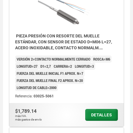
PIEZA PRESIÓN CON RESORTE DEL MUELLE
ESTÁNDAR, CON SENSOR DE ESTADO D=M06 L=27,
ACERO INOXIDABLE, CONTACTO NORMALM.
CERRADO, COMP:PERNO DE ACERO INOX., PU=1
VERSIÓN 2=CONTACTO NORMALMENTE CERRADO
ROSCA=M6
LONGITUD=27
D1=2,7
CARRERA=2
LONGITUD=3
FUERZA DEL MUELLE INICIAL F1 APROX. N=7
FUERZA DEL MUELLE FINAL F2 APROX. N=20
LONGITUD DE CABLE=2000
Referencia:
03025-5061
$1,789.14
DETALLES
más IVA.
más gastos de envío
4) Pantalla LED