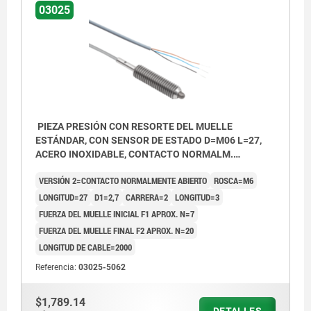
03025
BN = Marrón
BK = Negro
BU = Azul
Ejemplo de aplicación de consulta de
PIEZA PRESIÓN CON RESORTE DEL MUELLE
posición:
ESTÁNDAR, CON SENSOR DE ESTADO D=M06 L=27,
Pos. 1: deslizadera encajada
ACERO INOXIDABLE, CONTACTO NORMALM.
ABIERTO, COMP:PERNO DE ACERO INOX., PU=1
Pos. 2: deslizadera desencajada
VERSIÓN 2=CONTACTO NORMALMENTE ABIERTO
ROSCA=M6
LONGITUD=27
D1=2,7
CARRERA=2
LONGITUD=3
3) Deslizadera
FUERZA DEL MUELLE INICIAL F1 APROX. N=7
FUERZA DEL MUELLE FINAL F2 APROX. N=20
LONGITUD DE CABLE=2000
Referencia:
03025-5062
$1,789.14
DETALLES