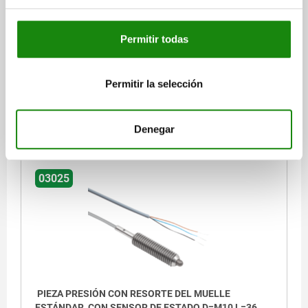
LONGITUD=36
D1=4,5
CARRERA=3
LONGITUD=4
FUERZA DEL MUELLE INICIAL F1 APROX. N=20
Permitir todas
FUERZA DEL MUELLE FINAL F2 APROX. N=38
LONGITUD DE CABLE=2000
Permitir la selección
Referencia:
03025-5101
$1,899.91
DETALLES
Denegar
más IVA.
más gastos de envío
03025
PIEZA PRESIÓN CON RESORTE DEL MUELLE
ESTÁNDAR, CON SENSOR DE ESTADO D=M10 L=36,