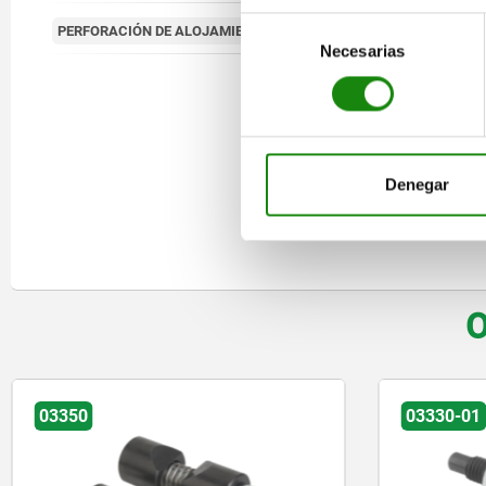
Selección
10
PERFORACIÓN DE ALOJAMIENTO H8
Necesarias
de
consentimiento
Denegar
O
03330-01
03350