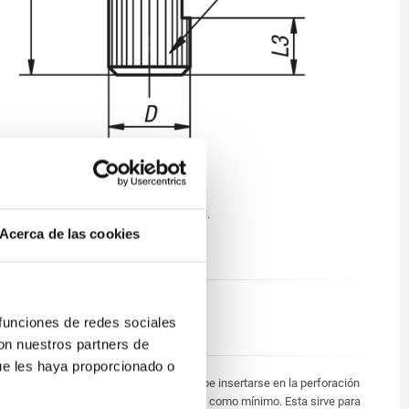
Cuerpo de acero de corte fácil.
Bola de POM.
Acerca de las cookies
Muelle de acero inoxidable.
Cuerpo bruñido.
 funciones de redes sociales
Bola con acabado natural.
con nuestros partners de
ue les haya proporcionado o
La pieza de presión lateral debe insertarse en la perforación
bajo presión con la medida L3 como mínimo. Esta sirve para