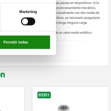
posicionar y presionar pequeñas piezas en dispositivos. Si la
pieza de trabajo se somete a un procesamiento mecánico,
Marketing
puede ser necesario fijarla adicionalmente con otro medio de
sujeción. Al almacenar dispositivos, es necesario asegurarse
de que el muelle de plástico no tenga ninguna carga.
La fuerza del muelle se trata de un valor medio estático.
Permitir todas
1) Moleta
2) Punzón
on
03339