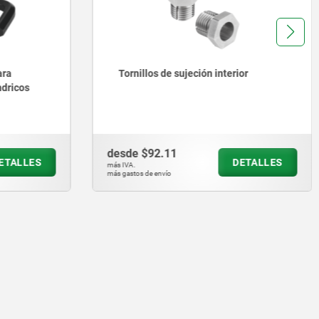
rior
Piezas de tracción y piezas de
presión con resorte con protección
contra torsión
desde
$191.74
DETALLES
DETALLES
más IVA.
más gastos de envío