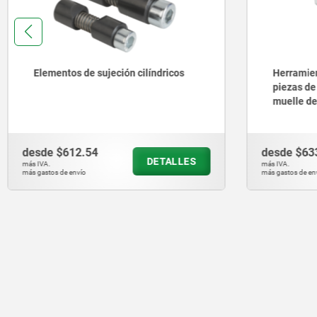
Herramientas de montaje para
Herrami
piezas de presión laterales con
element
muelle de plástico
desde
$633.01
desde
$4
DETALLES
más IVA.
más IVA.
más gastos de envío
más gastos de