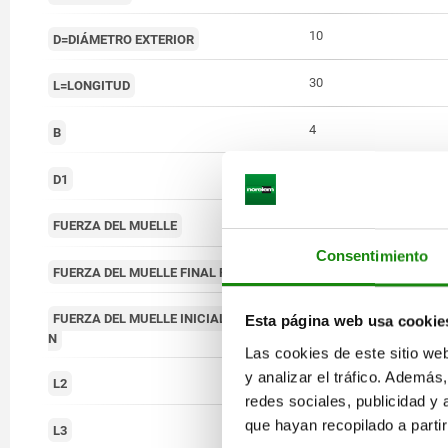
10
D=DIÁMETRO EXTERIOR
30
L=LONGITUD
4
B
4
D1
estándar
FUERZA DEL MUELLE
Consentimiento
9
FUERZA DEL MUELLE FINAL F2 APROX. N
4,5
FUERZA DEL MUELLE INICIAL F1 APROX.
Esta página web usa cookie
N
Las cookies de este sitio we
y analizar el tráfico. Ademá
4,2
L2
redes sociales, publicidad y
que hayan recopilado a parti
7
L3