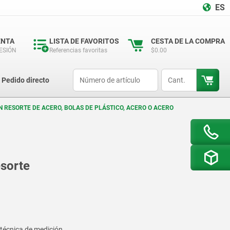
ES
ENTA
LISTA DE FAVORITOS
CESTA DE LA COMPRA
SESIÓN
Referencias favoritas
$0.00
productCode
qty
Pedido directo
N RESORTE DE ACERO, BOLAS DE PLÁSTICO, ACERO O ACERO
esorte
 técnica de medición