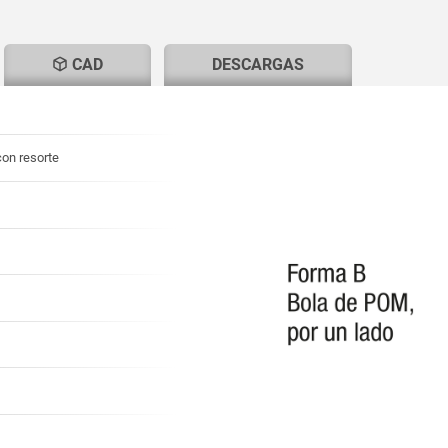
T
CAD
DESCARGAS
con resorte