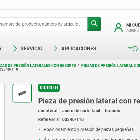
MI CU
ABRIR 
Y
SERVICIO
APLICACIONES
EZAS DE PRESIÓN LATERALES CON RESORTE
PIEZAS DE PRESIÓN LATERAL CO
03340-110
03340 B
Pieza de presión lateral con r
unilateral
acero de corte fácil
bruñido
Referencia:
03340-110
Posicionamiento y presión de piezas pequeñas
Áreas de aplicación: construcción de portapiezas,