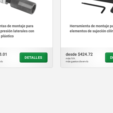
enta de montaje para
Tornillos de sujeción inte
os de sujeción cilíndricos
24.72
desde
$92.11
DETALLES
más IVA.
 envío
más gastos de envío