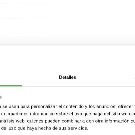
Descripción
MATERIAL
Detalles
s
VERSIÓN
b se usan para personalizar el contenido y los anuncios, ofrecer
s, compartimos información sobre el uso que haga del sitio web 
 análisis web, quienes pueden combinarla con otra información q
INDICACIÓN
r del uso que haya hecho de sus servicios.