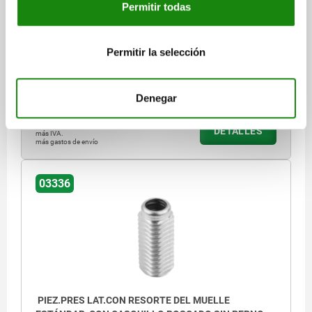
Permitir todas
PIEZ.PRES LAT.CON RESORTE DEL MUELLE
ESTÁNDAR, CON CASQUILLO ROSCADO SIN PERNO
Permitir la selección
DE PRESIÓN, D=M12 L=19, FORMA:A, ACERO,
COMP:ACERO
Referencia:
03336-1100X20
Denegar
$219.73
DETALLES
más IVA.
más gastos de envío
03336
PIEZ.PRES LAT.CON RESORTE DEL MUELLE