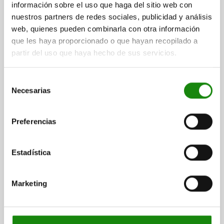
información sobre el uso que haga del sitio web con
nuestros partners de redes sociales, publicidad y análisis
web, quienes pueden combinarla con otra información
que les haya proporcionado o que hayan recopilado a
PIEZ.PRES LAT.CON RESORTE DEL MUELLE
partir del uso que haya hecho de sus servicios.
ESTÁNDAR, CON CASQUILLO ROSCADO SIN PERNO
DE PRESIÓN, D=M12 L=11,5, FORMA:A, ACERO,
Selección
COMP:ACERO
Necesarias
de
Referencia:
03336-1100X12
consentimiento
$208.89
Preferencias
DETALLES
más IVA.
más gastos de envío
Estadística
03336
Marketing