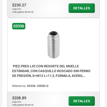
$230.27
DETALLES
más IVA.
más gastos de envío
03336
PIEZ.PRES LAT.CON RESORTE DEL MUELLE
ESTÁNDAR, CON CASQUILLO ROSCADO SIN PERNO
DE PRESIÓN, D=M12 L=11,5, FORMA:A, ACERO,
COMP:ACERO
Referencia:
03336-1050X12
$208.89
DETALLES
más IVA.
más gastos de envío