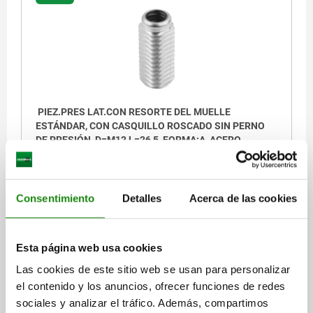
PIEZ.PRES LAT.CON RESORTE DEL MUELLE
ESTÁNDAR, CON CASQUILLO ROSCADO SIN PERNO
DE PRESIÓN, D=M12 L=26,5, FORMA:A, ACERO,
COMP:ACERO
Referencia:
03336-1050X27
Consentimiento
Detalles
Acerca de las cookies
$230.27
DETALLES
más IVA.
más gastos de envío
Esta página web usa cookies
03336
Las cookies de este sitio web se usan para personalizar
el contenido y los anuncios, ofrecer funciones de redes
sociales y analizar el tráfico. Además, compartimos