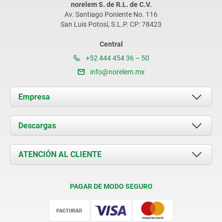
norelem S. de R.L. de C.V.
Av. Santiago Poniente No. 116
San Luis Potosí, S.L.P. CP: 78423
Central
+52 444 454 36 – 50
info@norelem.mx
Empresa
Acerca de nosotros
Descargas
Novedades
Documents
ATENCIÓN AL CLIENTE
Contacto
Condiciones de entrega
PAGAR DE MODO SEGURO
Certificación