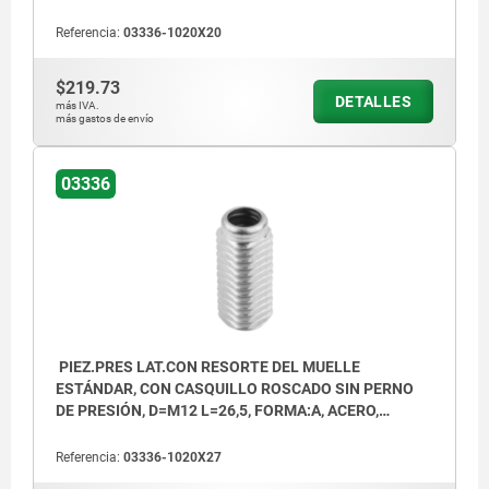
COMP:ACERO
Referencia:
03336-1020X20
$219.73
DETALLES
más IVA.
más gastos de envío
03336
PIEZ.PRES LAT.CON RESORTE DEL MUELLE
ESTÁNDAR, CON CASQUILLO ROSCADO SIN PERNO
DE PRESIÓN, D=M12 L=26,5, FORMA:A, ACERO,
COMP:ACERO
Referencia:
03336-1020X27