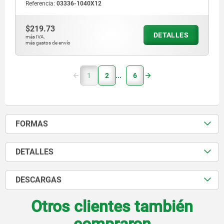
Referencia:
03336-1040X12
$219.73
DETALLES
más IVA.
más gastos de envío
1
2
6
FORMAS
DETALLES
DESCARGAS
Otros clientes también