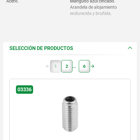
Acero.
Manguito azul cincado.
Arandela de alojamiento
endurecida y bruñida.
SELECCIÓN DE PRODUCTOS
1
2
6
03336