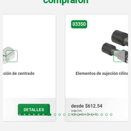
compraron
03350
Elementos de sujeción cilíndricos
desde
$612.54
DETALLES
más IVA.
más gastos de envío