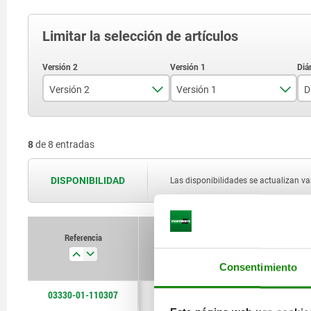
Limitar la selección de artículos
Versión 2
Versión 1
D
forma de clavija diferente
Fuerza del muelle estándar
8
de 8 entradas
fuerza del muelle ligera
Fuerza del muelle reforzada
DISPONIBILIDAD
Las disponibilidades se actualizan var
Referencia
Versión 2
Versión 1
Consentimiento
03330-01-110307
forma de clavija
fuerza del muelle
diferente