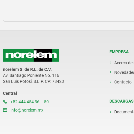
EMPRESA
Acerca de
norelem S. de R.L. de C.V.
Novedade
Av. Santiago Poniente No. 116
San Luis Potosí, S.L.P. CP: 78423
Contacto
Central
DESCARGAS
+52 444 454 36 – 50
info@norelem.mx
Document