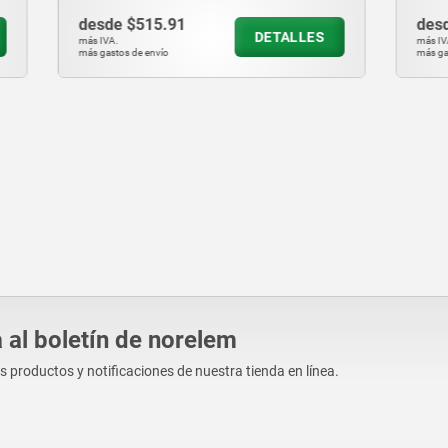
5.91
desde
$176.39
DETALLES
D
más IVA.
vío
más gastos de envío
 al boletín de norelem
os productos y notificaciones de nuestra tienda en línea.