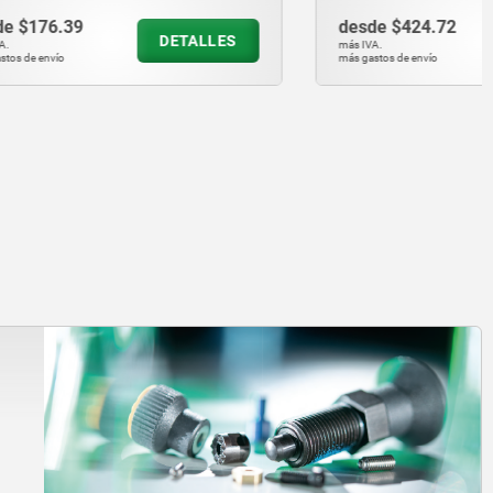
desde
$424.72
ETALLES
DETALLES
más IVA.
más gastos de envío