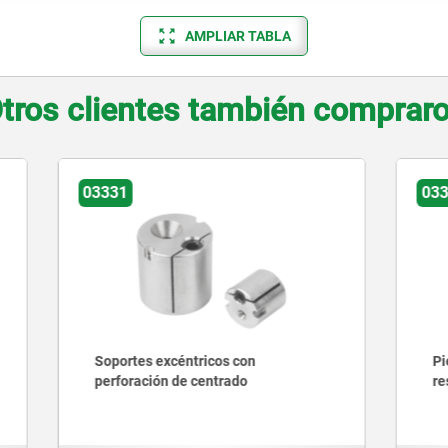
AMPLIAR TABLA
tros clientes también comprar
03332
excéntricos con
Piezas de presión laterale
ón de centrado
resorte y sin perno de pres