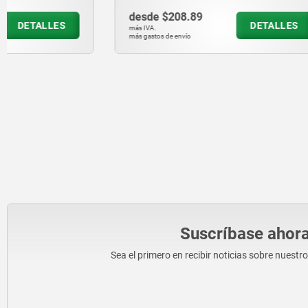
desde
$208.89
desde
$51
DETALLES
más IVA.
más IVA.
más gastos de envío
más gastos de en
Suscríbase ahora
Sea el primero en recibir noticias sobre nuestr