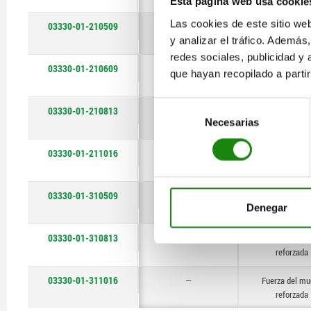
Esta página web usa cookie
Las cookies de este sitio we
03330-01-210509
—
Fuerza del mu
y analizar el tráfico. Ademá
estándar
redes sociales, publicidad y
03330-01-210609
—
Fuerza del mu
que hayan recopilado a parti
estándar
Selección
03330-01-210813
—
Fuerza del mu
Necesarias
de
estándar
consentimiento
03330-01-211016
—
Fuerza del mu
estándar
03330-01-310509
—
Fuerza del mu
Denegar
reforzada
03330-01-310813
—
Fuerza del mu
reforzada
03330-01-311016
—
Fuerza del mu
reforzada