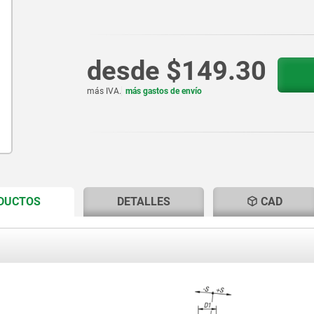
desde
$149.30
más IVA.
más gastos de envío
CURRENT
CURRENT
ODUCTOS
DETALLES
CAD
TAB:
TAB: