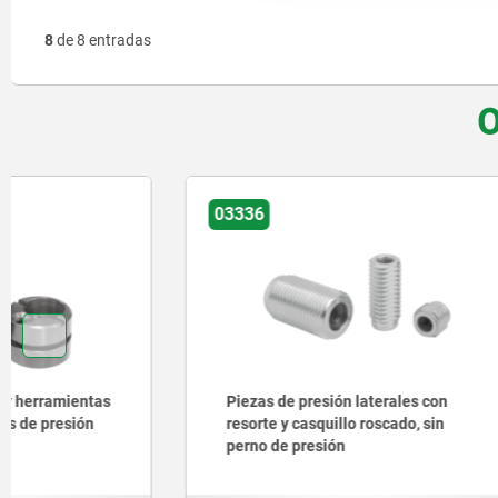
8
de 8 entradas
O
03336
03331
Piezas de presión laterales con
Soportes 
resorte y casquillo roscado, sin
perforaci
perno de presión