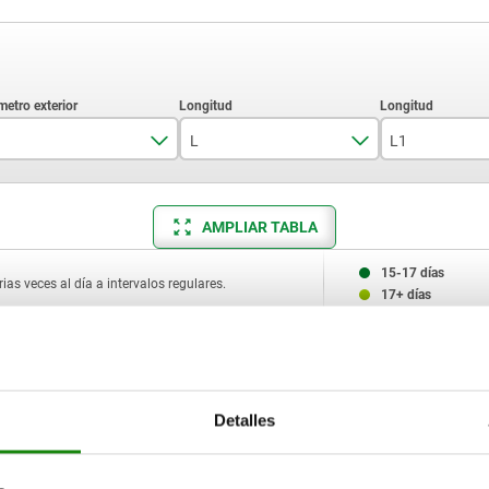
L
L1
6
7
3,7
AMPLIAR TABLA
10
9
7,3
12
13
10,3
15-17 días
ias veces al día a intervalos regulares.
17+ días
16
16
13,2
13,3
D
L
L1
D2
F aprox.
D1
16,6
N
Detalles
16,9
 ligera
6
7
3,7
2,9
10
3