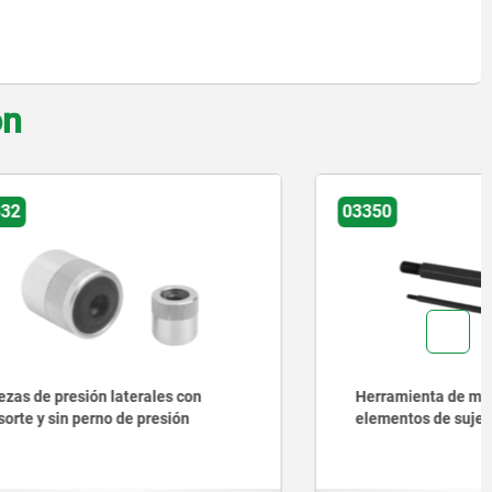
on
03350
s con
Herramienta de montaje para
ión
elementos de sujeción cilíndricos