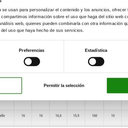
s
b se usan para personalizar el contenido y los anuncios, ofrecer
elle
10
9
7,3
9,9
60
5
s, compartimos información sobre el uso que haga del sitio web 
 análisis web, quienes pueden combinarla con otra información q
elle
10
9
10,3
9,9
30
6
r del uso que haya hecho de sus servicios.
elle
12
13
13,3
11,9
50
8
Preferencias
Estadística
elle
16
16
16,9
15,9
80
10
elle
10
9
7,3
9,9
90
5
Permitir la selección
elle
12
13
13,2
11,9
100
8
elle
16
16
16,6
15,9
160
10