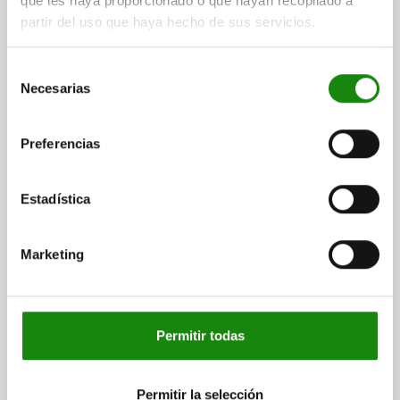
que les haya proporcionado o que hayan recopilado a
partir del uso que haya hecho de sus servicios.
Selección
Necesarias
de
consentimiento
PIEZ.PRES LAT.CON RESORTE, DEL MUELLE
Preferencias
ESTÁNDAR SIN PERNO DE PRESIÓN, FORMA:A SIN
JUNTA D=16, L1=11,5, ALUMINIO, COMP:ACERO
Estadística
Referencia:
03332-31104
$220.04
Marketing
DETALLES
más IVA.
más gastos de envío
03332
Permitir todas
Permitir la selección