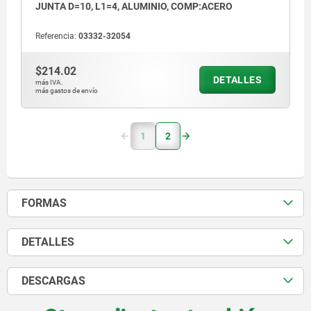
JUNTA D=10, L1=4, ALUMINIO, COMP:ACERO
Referencia:
03332-32054
$214.02
DETALLES
más IVA.
más gastos de envío
1
2
FORMAS
DETALLES
DESCARGAS