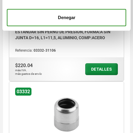
Denegar
PIEZ.PRES LAT.CON RESORTE, DEL MUELLE
ESTÁNDAR SIN PERNO DE PRESIÓN, FORMA:A SIN
JUNTA D=16, L1=11,5, ALUMINIO, COMP:ACERO
Referencia:
03332-31106
$220.04
DETALLES
más IVA.
más gastos de envío
03332