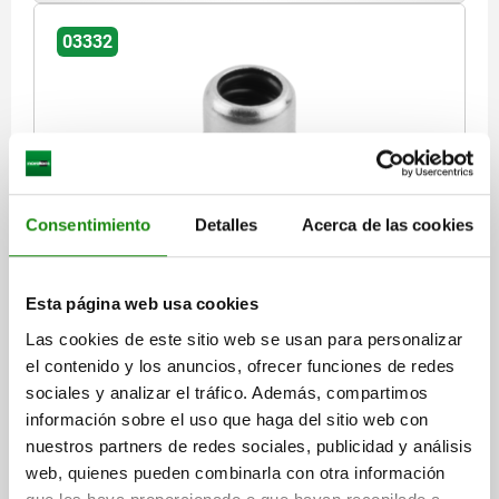
03332
Consentimiento
Detalles
Acerca de las cookies
PIEZ.PRES LAT.CON RESORTE, DEL MUELLE
ESTÁNDAR SIN PERNO DE PRESIÓN, FORMA:A SIN
JUNTA D=10, L1=7,5, ALUMINIO, COMP:ACERO
Esta página web usa cookies
Referencia:
03332-31068
Las cookies de este sitio web se usan para personalizar
el contenido y los anuncios, ofrecer funciones de redes
$187.53
DETALLES
sociales y analizar el tráfico. Además, compartimos
más IVA.
más gastos de envío
información sobre el uso que haga del sitio web con
nuestros partners de redes sociales, publicidad y análisis
web, quienes pueden combinarla con otra información
03332