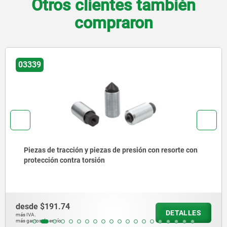
Otros clientes también
compraron
03330
Soportes excéntricos y herramientas de montaje para
piezas de presión laterales con resorte
desde
$299.50
DETALLES
más IVA.
más gastos de envío