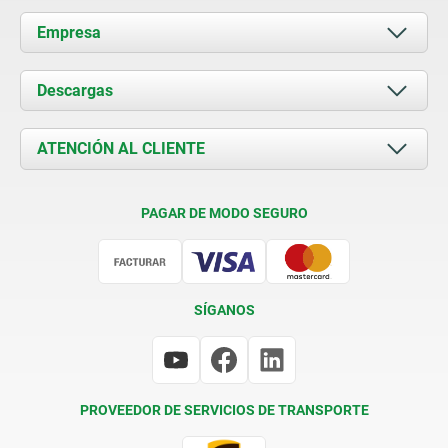
Empresa
Acerca de nosotros
Descargas
Novedades
Documents
ATENCIÓN AL CLIENTE
Contacto
Condiciones de entrega
PAGAR DE MODO SEGURO
Certificación
SÍGANOS
PROVEEDOR DE SERVICIOS DE TRANSPORTE