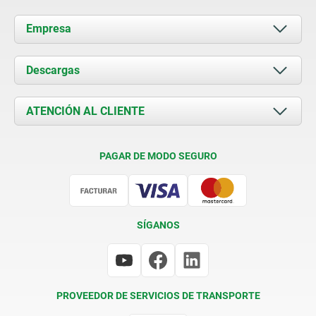
Empresa
Acerca de nosotros
Descargas
Novedades
Documents
ATENCIÓN AL CLIENTE
Contacto
Condiciones de entrega
PAGAR DE MODO SEGURO
Certificación
SÍGANOS
PROVEEDOR DE SERVICIOS DE TRANSPORTE