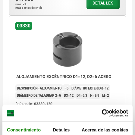
DETALLES
más IVA.
más gastos de envío
03330
ALOJAMIENTO EXCÉNTRICO D1=12, D2=6 ACERO
DESCRIPCIÓN=ALOJAMIENTO
=6
DIÁMETRO EXTERIOR=12
DIÁMETRO DE TALADRAR 2=6
D3=12
D4=6,3
H=9,9
M=2
Referencia:
03330-120
$651.97
DETALLES
más IVA.
más gastos de envío
Consentimiento
Detalles
Acerca de las cookies