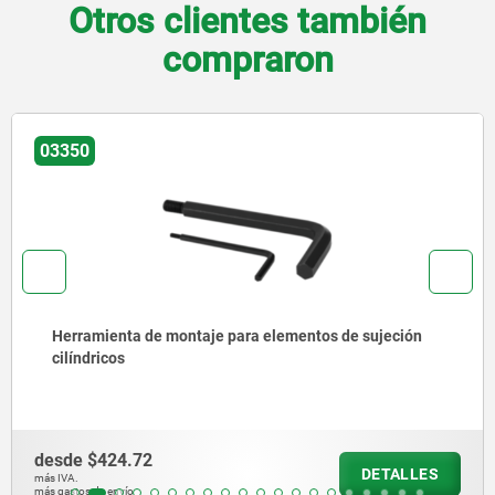
Otros clientes también
compraron
03350
Herramienta de montaje para elementos de sujeción
cilíndricos
desde
$424.72
DETALLES
más IVA.
más gastos de envío