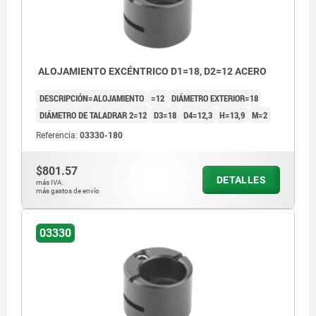
ALOJAMIENTO EXCÉNTRICO D1=18, D2=12 ACERO
DESCRIPCIÓN=ALOJAMIENTO
=12
DIÁMETRO EXTERIOR=18
DIÁMETRO DE TALADRAR 2=12
D3=18
D4=12,3
H=13,9
M=2
Referencia:
03330-180
$801.57
DETALLES
más IVA.
más gastos de envío
03330