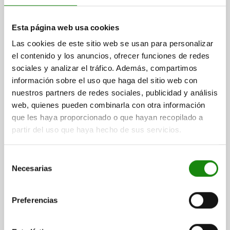
03330
Esta página web usa cookies
Las cookies de este sitio web se usan para personalizar
el contenido y los anuncios, ofrecer funciones de redes
sociales y analizar el tráfico. Además, compartimos
información sobre el uso que haga del sitio web con
nuestros partners de redes sociales, publicidad y análisis
ALOJAMIENTO EXCÉNTRICO D1=15, D2=8 ACERO
web, quienes pueden combinarla con otra información
que les haya proporcionado o que hayan recopilado a
DESCRIPCIÓN=ALOJAMIENTO
=8
DIÁMETRO EXTERIOR=15
partir del uso que haya hecho de sus servicios.
DIÁMETRO DE TALADRAR 2=8
D3=15
D4=8,3
H=9,9
M=2
Referencia:
03330-150
Selección
Necesarias
de
$699.83
consentimiento
DETALLES
más IVA.
más gastos de envío
Preferencias
03330