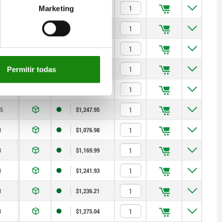
,5
$1,213.63
Marketing
8
$1,021.30
8
$1,038.76
8
$1,113.41
Permitir todas
8
$1,178.42
,5
$1,247.95
8
$1,076.98
8
$1,169.99
8
$1,241.93
8
$1,236.21
8
$1,275.04