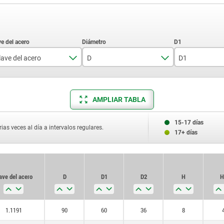
lave del acero
D
D1
1.1191
60
80
AMPLIAR TABLA
90
90
15-17 días
100
ias veces al día a intervalos regulares.
17+ días
110
120
ave del acero
D
D1
D2
H
H
125
130
1.1191
90
60
36
8