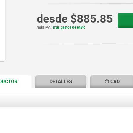
desde
$885.85
más IVA.
más gastos de envío
CURRENT
CURRENT
ODUCTOS
DETALLES
CAD
TAB:
TAB: