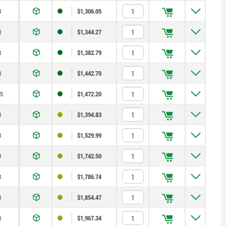
8
$1,306.05
8
$1,344.27
8
$1,382.79
8
$1,442.70
,5
$1,472.20
8
$1,394.83
8
$1,529.99
8
$1,742.50
8
$1,786.74
8
$1,854.47
8
$1,967.34