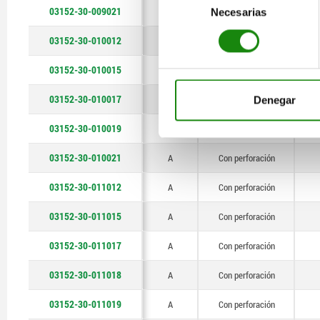
03152-30-009021
A
Con perforación
Necesarias
de
consentimiento
03152-30-010012
A
Con perforación
03152-30-010015
A
Con perforación
03152-30-010017
A
Con perforación
Denegar
03152-30-010019
A
Con perforación
03152-30-010021
A
Con perforación
03152-30-011012
A
Con perforación
03152-30-011015
A
Con perforación
03152-30-011017
A
Con perforación
03152-30-011018
A
Con perforación
03152-30-011019
A
Con perforación