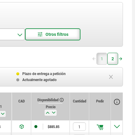
1
2
Plazo de entrega a petición
Actualmente agotado
Disponibilidad
CAD
Cantidad
Pedir
1
Precio
4
$885.85