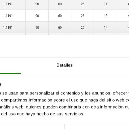
140
1.1191
90
60
26
11
150
1.1191
90
60
26
13
160
1.1191
90
60
26
14
175
1.1191
90
80
36
12
180
1.1191
90
80
26
15
200
1.1191
90
80
26
17
Detalles
250
1.1191
90
90
36
12
s
1.1191
90
90
36
15
b se usan para personalizar el contenido y los anuncios, ofrecer
1.1191
90
90
36
17
s, compartimos información sobre el uso que haga del sitio web 
 análisis web, quienes pueden combinarla con otra información q
1.1191
90
90
36
18
r del uso que haya hecho de sus servicios.
1.1191
90
90
36
19