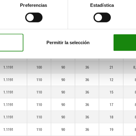
1.1191
90
90
36
21
8
Preferencias
Estadística
1.1191
100
90
36
12
1.1191
100
90
36
15
1.1191
100
90
36
17
Permitir la selección
1.1191
100
90
36
19
1.1191
100
90
36
21
8
1.1191
110
90
36
12
1.1191
110
90
36
15
1.1191
110
90
36
17
1.1191
110
90
36
18
1.1191
110
90
36
19