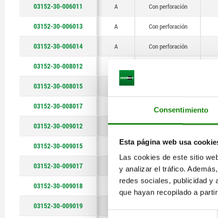
03152-30-006011
A
Con perforación
03152-30-006013
A
Con perforación
03152-30-006014
A
Con perforación
03152-30-008012
A
Con perforación
03152-30-008015
A
Con perforación
03152-30-008017
A
Con perforación
Consentimiento
03152-30-009012
A
Con perforación
Esta página web usa cookie
03152-30-009015
A
Con perforación
Las cookies de este sitio we
03152-30-009017
A
Con perforación
y analizar el tráfico. Ademá
redes sociales, publicidad y
03152-30-009018
A
Con perforación
que hayan recopilado a parti
03152-30-009019
A
Con perforación
Selección