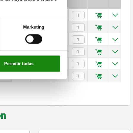
$1,751.22
$1,495.97
Marketing
$1,441.50
$1,658.82
Permitir todas
$2,019.42
$1,384.60
on