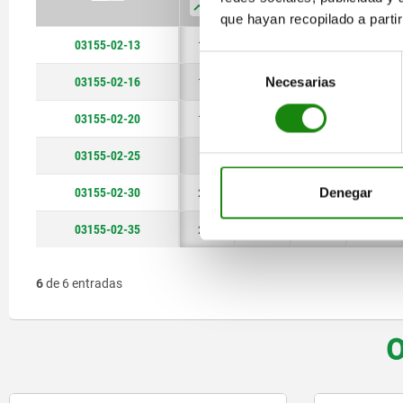
que hayan recopilado a parti
03155-02-13
12,1
13
17,3
25
Selección
03155-02-16
12,1
16
20,7
28,6
Necesarias
de
consentimiento
03155-02-20
17,1
20
24,8
32,2
03155-02-25
21
25
30,4
40,2
03155-02-30
21,8
30
36,2
48,2
Denegar
03155-02-35
25,1
35
41,3
54,2
6
de 6 entradas
O