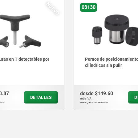
NUEVO
03130
as en T detectables por
Pernos de posicionamient
cilíndricos sin pulir
8.87
desde
$149.60
DETALLES
D
más IVA.
vío
más gastos de envío