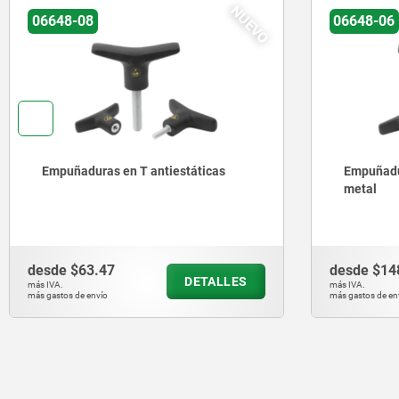
NUEVO
06648-08
06648-06
Empuñaduras en T antiestáticas
Empuñadur
metal
desde
$63.47
desde
$14
DETALLES
más IVA.
más IVA.
más gastos de envío
más gastos de en