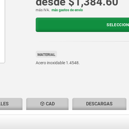
desde
$1,384.60
más IVA.
más gastos de envío
SELECCION
MATERIAL
Acero inoxidable 1.4548.
LLES
CAD
DESCARGAS