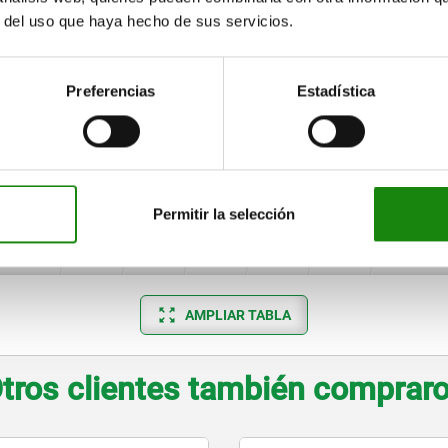
r del uso que haya hecho de sus servicios.
20,03
6,6
5,58
20
26
6,92
20
22,03
6,9
6,6
22
29
7,24
20
Preferencias
Estadística
28,03
8,42
8,13
28
33
8,74
25
35,03
10,22
10,16
35
41
10,54
25
42,03
10,63
11,18
42
49
10,95
30
Permitir la selección
48,03
12,18
14,78
48
55
12,5
32
AMPLIAR TABLA
tros clientes también comprar