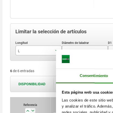
Limitar la selección de artículos
L
D
D
12,1
13
6
de 6 entradas
17,1
16
Consentimiento
21
20
DISPONIBILIDAD
Las disponibilidades se actualizan var
21,8
25
Esta página web usa cookie
Las cookies de este sitio we
25,1
30
Referencia
y analizar el tráfico. Ademá
L
D
D1
D2
35
redes sociales, publicidad y