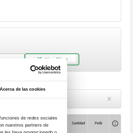
Acerca de las cookies
Plazo de entrega a petición
Actualmente agotado
 funciones de redes sociales
Disponibilidad
CAD
Cantidad
Pedir
con nuestros partners de
. de
Precio
se H
ue les haya proporcionado o