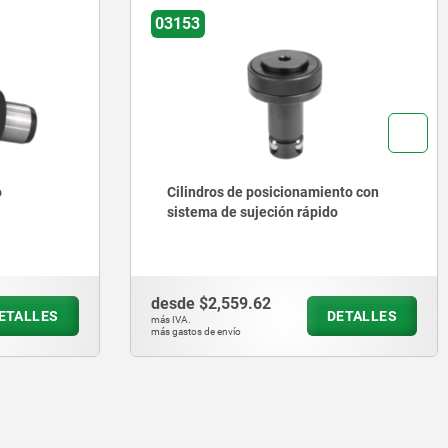
03153
o
Cilindros de posicionamiento con
sistema de sujeción rápido
desde
$2,559.62
ETALLES
DETALLES
más IVA.
más gastos de envío