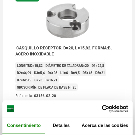
CASQUILLO RECEPTOR, D=20, L=15,82, FORMA:B,
ACERO INOXIDABLE
LONGITUD=15,82
DIÁMETRO DE TALADRAR=20
D1=24,8
D2=44,99
D3=5,4
D4=35
L1=6
B=9,5
D5=45
D6=21
D7=M5X9
S=25
T=16,21
GROSOR MÍN. DE PLACA DE BASE H=25
Referencia:
03156-02-20
$1,915.56
DETALLES
más IVA.
más gastos de envío
Consentimiento
Detalles
Acerca de las cookies