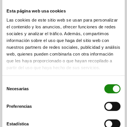
03156-02
Esta página web usa cookies
Las cookies de este sitio web se usan para personalizar
el contenido y los anuncios, ofrecer funciones de redes
sociales y analizar el tráfico. Además, compartimos
información sobre el uso que haga del sitio web con
nuestros partners de redes sociales, publicidad y análisis
CASQUILLO RECEPTOR, D=25, L=19,94, FORMA:B,
web, quienes pueden combinarla con otra información
ACERO INOXIDABLE
que les haya proporcionado o que hayan recopilado a
LONGITUD=19,94
DIÁMETRO DE TALADRAR=25
D1=30,4
partir del uso que haya hecho de sus servicios.
D2=54,99
D3=6,4
D4=42
L1=7
B=11
D5=55
D6=25,5
D7=M6X10
S=25
T=20,32
Selección
GROSOR MÍN. DE PLACA DE BASE H=25
Necesarias
de
Referencia:
03156-02-25
consentimiento
Preferencias
$2,032.06
DETALLES
más IVA.
más gastos de envío
Estadística