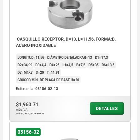
CASQUILLO RECEPTOR, D=13, L=11,56, FORMA:B,
ACERO INOXIDABLE
LONGITUD=11,56
DIÁMETRO DE TALADRAR=13
D1=17,3
D2=34,99
D3=4,4
D4=25
L1=4,5
B=7,6
D5=35
D6=13,5
D7=M4X7
S=20
T=11,91
GROSOR MÍN. DE PLACA DE BASE H=20
Referencia:
03156-02-13
$1,960.71
DETALLES
más IVA.
más gastos de envío
1) Placa base
03156-02