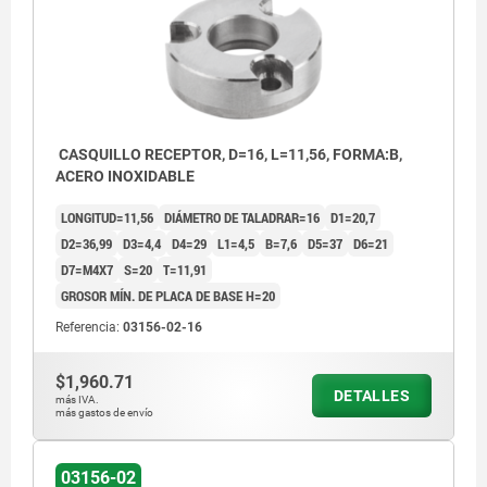
CASQUILLO RECEPTOR, D=16, L=11,56, FORMA:B,
ACERO INOXIDABLE
LONGITUD=11,56
DIÁMETRO DE TALADRAR=16
D1=20,7
D2=36,99
D3=4,4
D4=29
L1=4,5
B=7,6
D5=37
D6=21
D7=M4X7
S=20
T=11,91
GROSOR MÍN. DE PLACA DE BASE H=20
Referencia:
03156-02-16
$1,960.71
DETALLES
más IVA.
más gastos de envío
03156-02