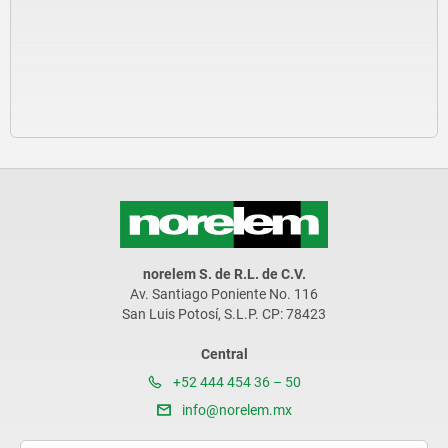
norelem S. de R.L. de C.V.
Av. Santiago Poniente No. 116
San Luis Potosí, S.L.P. CP: 78423
Central
+52 444 454 36 – 50
info@norelem.mx