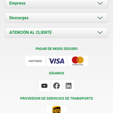
Empresa
Acerca de nosotros
Descargas
Novedades
Documents
ATENCIÓN AL CLIENTE
Contacto
Condiciones de entrega
PAGAR DE MODO SEGURO
Certificación
SÍGANOS
PROVEEDOR DE SERVICIOS DE TRANSPORTE