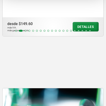
sistema de sujeción por cuña
desde
$571.90
DETALLES
más IVA.
más gastos de envío