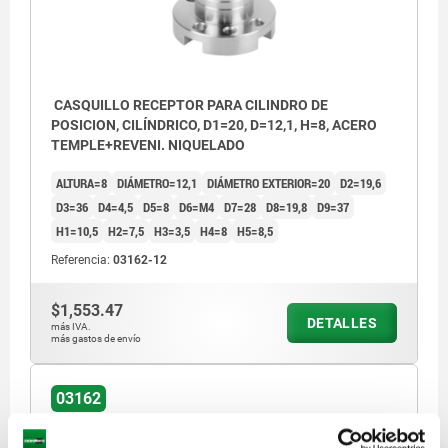
CASQUILLO RECEPTOR PARA CILINDRO DE
POSICION, CILÍNDRICO, D1=20, D=12,1, H=8, ACERO
TEMPLE+REVENI. NIQUELADO
ALTURA=8
DIÁMETRO=12,1
DIÁMETRO EXTERIOR=20
D2=19,6
D3=36
D4=4,5
D5=8
D6=M4
D7=28
D8=19,8
D9=37
H1=10,5
H2=7,5
H3=3,5
H4=8
H5=8,5
Referencia:
03162-12
$1,553.47
DETALLES
más IVA.
más gastos de envío
03162