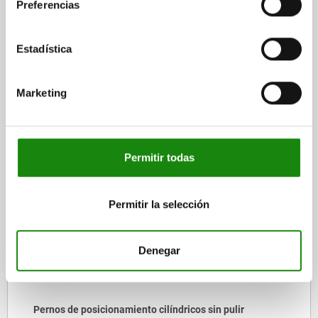
Preferencias
CAD
Estadística
DESCARGAS
Marketing
Otros clientes también
compraron
Permitir todas
03156-20
Permitir la selección
Denegar
 pulir
Kit de reparación para cilindros de pos