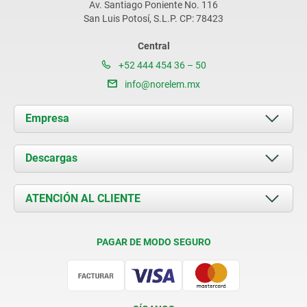
Av. Santiago Poniente No. 116
San Luis Potosí, S.L.P. CP: 78423
Central
+52 444 454 36 – 50
info@norelem.mx
Empresa
Acerca de nosotros
Descargas
Novedades
Documents
ATENCIÓN AL CLIENTE
Contacto
Condiciones de entrega
PAGAR DE MODO SEGURO
Certificación