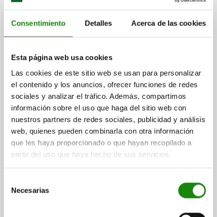
Consentimiento
Detalles
Acerca de las cookies
CASQUILLO RECEPTOR PARA CILINDRO DE
Esta página web usa cookies
POSICION, CILÍNDRICO, D1=25, D=16,1, H=9,5, ACERO
Las cookies de este sitio web se usan para personalizar
TEMPLE+REVENI. NIQUELADO
el contenido y los anuncios, ofrecer funciones de redes
ALTURA=9,5
DIÁMETRO=16,1
DIÁMETRO EXTERIOR=25
D2=24,6
sociales y analizar el tráfico. Además, compartimos
D3=44
D4=5,5
D5=9,5
D6=M5
D7=34
D8=24,8
D9=45
información sobre el uso que haga del sitio web con
H1=11
H2=7
H3=4
H4=7,5
H5=10
nuestros partners de redes sociales, publicidad y análisis
web, quienes pueden combinarla con otra información
Referencia:
03162-16
que les haya proporcionado o que hayan recopilado a
partir del uso que haya hecho de sus servicios.
$1,654.00
DETALLES
más IVA.
más gastos de envío
Selección
Necesarias
de
consentimiento
DETALLES