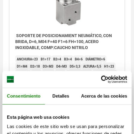
SOPORTE DE POSICIONAMIENT NEUMÁTICO, CON
BRIDA, D=6, M04 F=40 F1=6 FH=100, ACERO
INOXIDABLE, COMP:CAUCHO NITRILO
ANCHURA=23
B1=17
B2=4
B3=4
B4=6
DIÁMETRO=6
D1=M4
D2=18
D3=M3
D4=M3
D5=3,3
ALTURA=5,5
H1=23
H2=26,5
H3=8
H4=11
H5=8
LONGITUD=27,5
L1=16
L2=12
L3=7
PRESIÓN DE SERVICIO MPA=0,3 - 0,7
FUERZA DE SUJECIÓN N (SUJECIÓN NEUM.)=40
FUERZA DE SUJECIÓN N (CON MUELLE DE TENSIÓN)=6
Consentimiento
Detalles
Acerca de las cookies
FUERZA DE RETENCIÓN N=100
Referencia:
03161-16-0618
Esta página web usa cookies
1) Conexión ”Sujeción”
1) Conex
$2,887.19
Las cookies de este sitio web se usan para personalizar
2) Conexión ”Desbloqueo”
2) Cone
DETALLES
más IVA.
3) Tornillo cilíndrico M3
3) Torni
el contenido y los anuncios, ofrecer funciones de redes