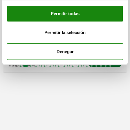
Permitir todas
osicionamiento
Hembrilla
Permitir la selección
Denegar
5
desde
$133.0
DETALLES
más IVA.
más gastos de envío