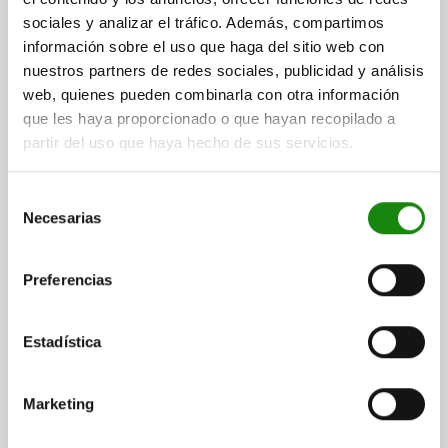
más gastos de envío
4) Tornillo cilíndrico M4
4) Torni
sociales y analizar el tráfico. Además, compartimos
5) Perno de sujeción
5) Perno
información sobre el uso que haga del sitio web con
6) Soporte de posicionamiento
6) Sopo
nuestros partners de redes sociales, publicidad y análisis
DETALLES
web, quienes pueden combinarla con otra información
que les haya proporcionado o que hayan recopilado a
CAD
partir del uso que haya hecho de sus servicios.
DESCARGAS
Selección
Necesarias
de
Otros clientes también
consentimiento
compraron
Preferencias
Estadística
03150-11
Marketing