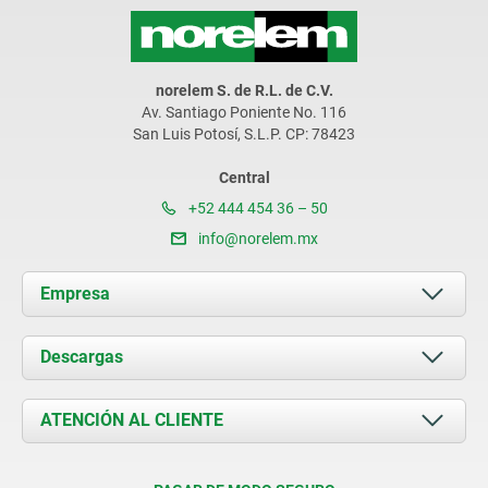
norelem S. de R.L. de C.V.
Av. Santiago Poniente No. 116
San Luis Potosí, S.L.P. CP: 78423
Central
+52 444 454 36 – 50
info@norelem.mx
Empresa
Acerca de nosotros
Descargas
Novedades
Documents
ATENCIÓN AL CLIENTE
Contacto
Condiciones de entrega