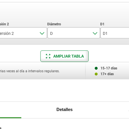
ersión 2
D
D1
con junta tórica
11,9
11,9
AMPLIAR TABLA
Sin junta tórica
12,6
15,9
13
19,9
15-17 días
ias veces al día a intervalos regulares.
17+ días
15,9
17
ón 2
D
D1
G
L
L1
N
19,9
Detalles
21
 tórica
12,6
11,9
M8
15
7,5
—
s