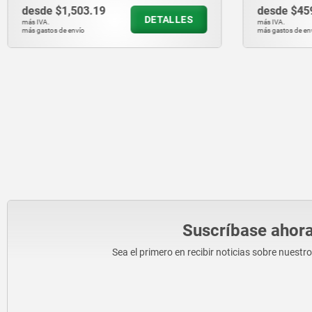
3.19
desde
$459.63
DETALLES
DE
más IVA.
más gastos de envío
Suscríbase ahora
Sea el primero en recibir noticias sobre nuestr