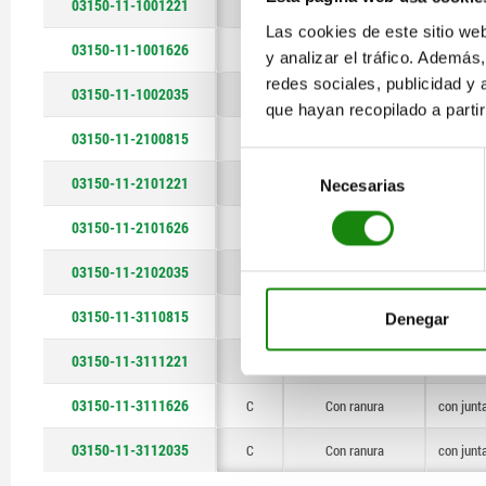
03150-11-1001221
A
con hexágono interior
Sin junta
Las cookies de este sitio we
03150-11-1001626
A
con hexágono interior
Sin junta
y analizar el tráfico. Ademá
redes sociales, publicidad y
03150-11-1002035
A
con hexágono interior
Sin junta
que hayan recopilado a parti
03150-11-2100815
B
con hexágono interior
con junta
Selección
03150-11-2101221
B
con hexágono interior
con junta
Necesarias
de
consentimiento
03150-11-2101626
B
con hexágono interior
con junta
03150-11-2102035
B
con hexágono interior
con junta
03150-11-3110815
C
Con ranura
con junta
Denegar
03150-11-3111221
C
Con ranura
con junta
03150-11-3111626
C
Con ranura
con junta
03150-11-3112035
C
Con ranura
con junta