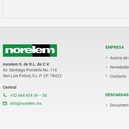
EMPRESA
Acerca de
norelem S. de R.L. de C.V.
Novedade
Av. Santiago Poniente No. 116
San Luis Potosí, S.L.P. CP: 78423
Contacto
Central
DESCARGAS
+52 444 454 36 – 50
info@norelem.mx
Document