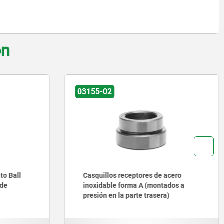
on
03155-02
03155
Casquillos receptores de acero
Casquillo
inoxidable forma A (montados a
(montados 
presión en la parte trasera)