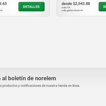
desde
$2,543.88
TALLES
DETALLES
más IVA.
más gastos de envío
 al boletín de norelem
os productos y notificaciones de nuestra tienda en línea.