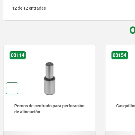
12
de 12 entradas
O
03154
entrado para perforación
Casquillos de centrado
ón