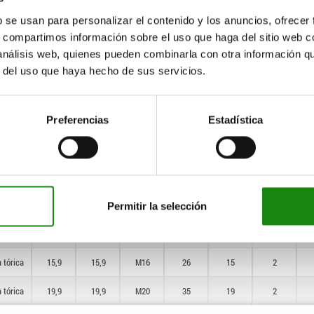
 tórica
13
11,9
M12
21
11,5
—
b se usan para personalizar el contenido y los anuncios, ofrecer
 tórica
17
15,9
M16
26
15
—
s, compartimos información sobre el uso que haga del sitio web 
 análisis web, quienes pueden combinarla con otra información q
 tórica
21
19,9
M20
35
19
—
r del uso que haya hecho de sus servicios.
 tórica
12,6
11,9
M8
15
7,5
—
 tórica
13
11,9
M12
21
11,5
—
Preferencias
Estadística
 tórica
17
15,9
M16
26
15
—
 tórica
21
19,9
M20
35
19
—
 tórica
11,9
11,9
M8
15
7,5
2
Permitir la selección
 tórica
11,9
11,9
M12
21
11,5
2
 tórica
15,9
15,9
M16
26
15
2
 tórica
19,9
19,9
M20
35
19
2