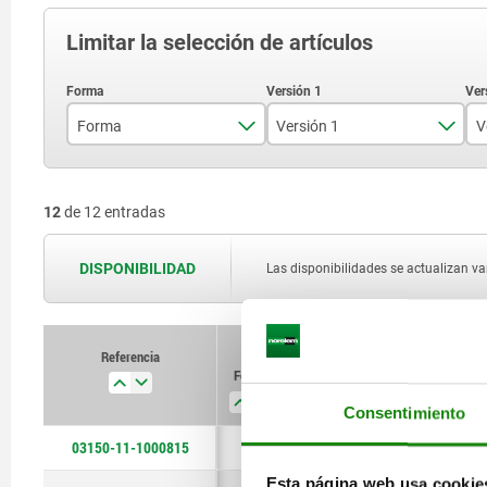
Limitar la selección de artículos
Forma
Versión 1
V
A
con hexágono interior
12
de 12 entradas
B
Con ranura
C
DISPONIBILIDAD
Las disponibilidades se actualizan var
Referencia
Forma
Versión 1
Versi
Consentimiento
03150-11-1000815
A
con hexágono interior
Sin junta
Esta página web usa cookie