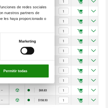
4
$46.66
 funciones de redes sociales
5
$57.19
con nuestros partners de
ue les haya proporcionado o
5
$146.59
4
$85.79
4
$59.30
Marketing
5
$69.83
5
$158.93
—
$85.79
Permitir todas
—
$59.30
—
$69.83
—
$158.93