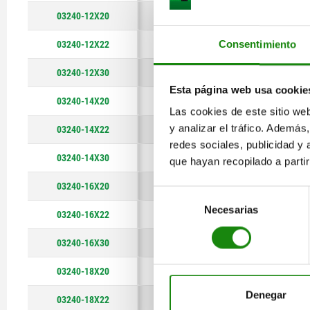
03240-12X20
A
simple
03240-12X22
A
simple
Consentimiento
03240-12X30
A
simple
Esta página web usa cookie
03240-14X20
A
simple
Las cookies de este sitio we
y analizar el tráfico. Ademá
03240-14X22
A
simple
redes sociales, publicidad y
03240-14X30
A
simple
que hayan recopilado a parti
03240-16X20
A
simple
Selección
Necesarias
de
03240-16X22
A
simple
consentimiento
03240-16X30
A
simple
03240-18X20
A
simple
Denegar
03240-18X22
A
simple