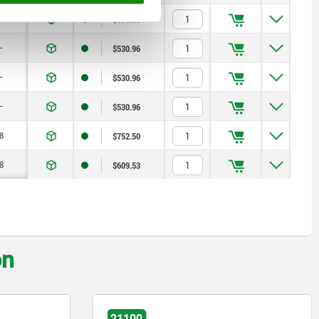
—
$530.96
—
$530.96
—
$530.96
—
$530.96
8
$752.50
8
$609.53
on
0
21140