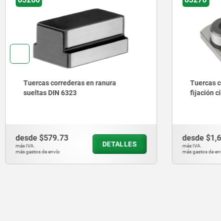
ranura
Tuercas correderas en ranura con
fijación cilíndrica
desde
$1,630.22
DETALLES
DETALLES
más IVA.
más gastos de envío