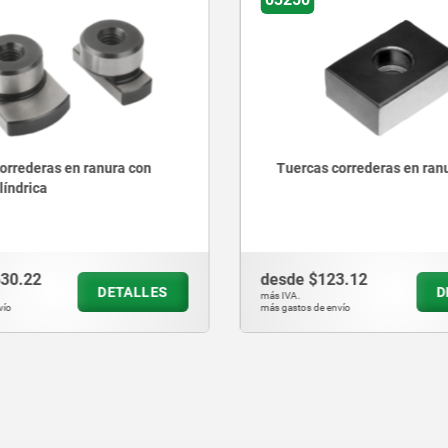
Tuercas correderas en ranura planas
Mesa
desde
$123.12
desd
DETALLES
más IVA.
más IVA.
más gastos de envío
más gasto