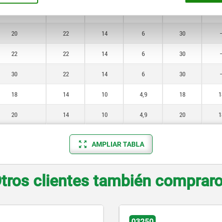
30
18
14
6
30
20
22
14
6
30
22
22
14
6
30
30
22
14
6
30
18
14
10
4,9
18
1
20
14
10
4,9
20
1
AMPLIAR TABLA
tros clientes también comprar
03250
2110