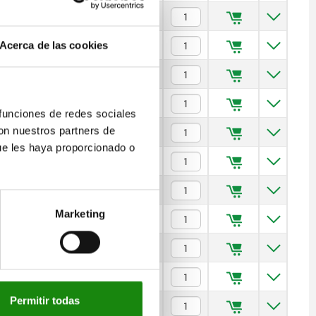
—
$530.96
—
$530.96
Acerca de las cookies
—
$530.96
—
$530.96
 funciones de redes sociales
con nuestros partners de
—
$530.96
ue les haya proporcionado o
—
$530.96
—
$530.96
Marketing
—
$530.96
—
$530.96
—
$530.96
Permitir todas
—
$530.96