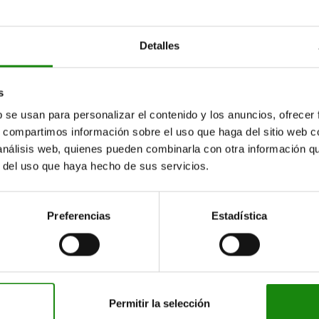
20
12
14
6
30
22
12
14
6
30
Detalles
30
12
14
6
30
s
20
14
14
6
30
b se usan para personalizar el contenido y los anuncios, ofrecer
s, compartimos información sobre el uso que haga del sitio web 
22
14
14
6
30
 análisis web, quienes pueden combinarla con otra información q
30
14
14
6
30
r del uso que haya hecho de sus servicios.
20
16
14
6
30
Preferencias
Estadística
22
16
14
6
30
30
16
14
6
30
20
18
14
6
30
Permitir la selección
22
18
14
6
30