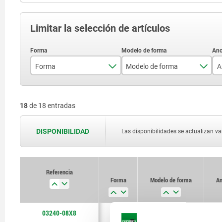
Limitar la selección de artículos
Forma
Modelo de forma
A
A
ambos lados
18
de 18 entradas
B
simple
DISPONIBILIDAD
Las disponibilidades se actualizan var
Referencia
Forma
Modelo de forma
An
03240-08X8
A
simple