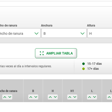
ncho de ranura
B
H
8
8
8
AMPLIAR TABLA
18
12
10
20
14
14
15-17 días
ias veces al día a intervalos regulares.
17+ días
22
16
30
18
cho de ranura
B
H
H1
L
L
22
8
8
8
—
20