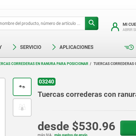
MI CU
ABRIR 
Y
SERVICIO
APLICACIONES
ERCAS CORREDERAS EN RANURA PARA POSICIONAR
TUERCAS CORREDERAS 
03240
Tuercas correderas con ranur
desde
$530.96
más IVA.
más gastos de envío