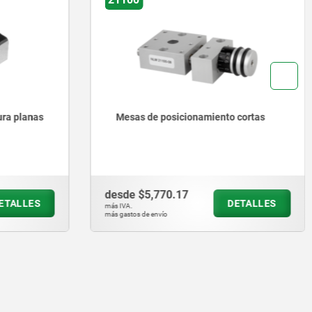
s de posicionamiento cortas
Mesas elevadoras
e
$5,770.17
desde
$9,278.63
DETALLES
más IVA.
s de envío
más gastos de envío