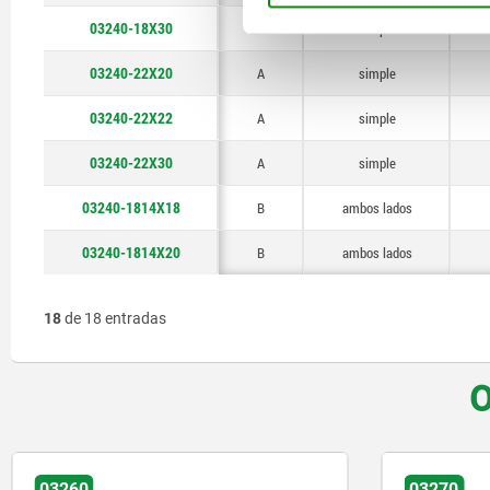
03240-18X30
A
simple
03240-22X20
A
simple
03240-22X22
A
simple
03240-22X30
A
simple
03240-1814X18
B
ambos lados
03240-1814X20
B
ambos lados
18
de 18 entradas
O
03270