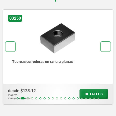
03290
eras en ranura planas
Tuercas corr
desde
$242.6
DETALLES
más IVA.
más gastos de envío