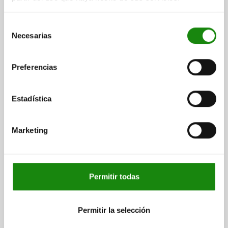
ACERO DE CEMENTACIÓN
Selección
ANCHO DE RANURA=20
ANCHURA=16
ALTURA=14
H1=5,5
Necesarias
de
LONGITUD=32
consentimiento
Referencia:
03260-16
Preferencias
$915.64
DETALLES
más IVA.
más gastos de envío
Estadística
03260
Marketing
Permitir todas
TUERCA CORREDERA EN RAN. SIN PERFORACIÓN
Permitir la selección
ACERO DE CEMENTACIÓN