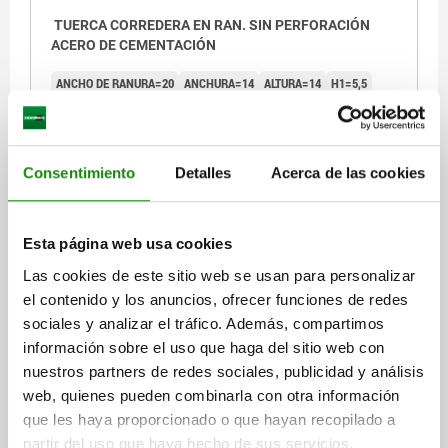
TUERCA CORREDERA EN RAN. SIN PERFORACIÓN
ACERO DE CEMENTACIÓN
ANCHO DE RANURA=20
ANCHURA=14
ALTURA=14
H1=5,5
LONGITUD=32
Referencia:
03260-14
Consentimiento
Detalles
Acerca de las cookies
$915.64
DETALLES
más IVA.
más gastos de envío
Esta página web usa cookies
03260
Las cookies de este sitio web se usan para personalizar
el contenido y los anuncios, ofrecer funciones de redes
sociales y analizar el tráfico. Además, compartimos
información sobre el uso que haga del sitio web con
nuestros partners de redes sociales, publicidad y análisis
web, quienes pueden combinarla con otra información
que les haya proporcionado o que hayan recopilado a
TUERCA CORREDERA EN RAN. SIN PERFORACIÓN
partir del uso que haya hecho de sus servicios.