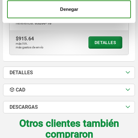
ANCHO DE RANURA=20
ANCHURA=18
ALTURA=14
H1=5,5
Denegar
LONGITUD=32
Referencia:
03260-18
$915.64
DETALLES
más IVA.
más gastos de envío
DETALLES
CAD
DESCARGAS
Otros clientes también
compraron