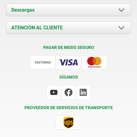
Acerca de nosotros
Descargas
Novedades
Documents
ATENCIÓN AL CLIENTE
Contacto
Condiciones de entrega
PAGAR DE MODO SEGURO
Certificación
SÍGANOS
PROVEEDOR DE SERVICIOS DE TRANSPORTE