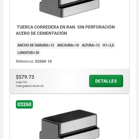
TUERCA CORREDERA EN RAN. SIN PERFORACIÓN
ACERO DE CEMENTACIÓN
ANCHO DE RANURA=12
ANCHURA=10
ALTURA=12
H1=3,6
LONGITUD=20
Referencia:
03260-10
$579.73
DETALLES
más IVA.
más gastos de envío
03260