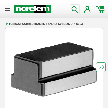
text.skipToContent
text.skipToNavigation
TUERCAS CORREDERAS EN RANURA SUELTAS DIN 6323