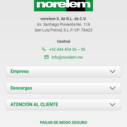
norelem S. de R.L. de C.V.
Av. Santiago Poniente No. 116
San Luis Potosí, S.L.P. CP: 78423
Central
+52 444 454 36 – 50
info@norelem.mx
Empresa
Acerca de nosotros
Descargas
Novedades
Documents
ATENCIÓN AL CLIENTE
Contacto
Condiciones de entrega
PAGAR DE MODO SEGURO