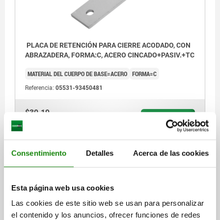
PLACA DE RETENCIÓN PARA CIERRE ACODADO, CON
ABRAZADERA, FORMA:C, ACERO CINCADO+PASIV.+TC
MATERIAL DEL CUERPO DE BASE=ACERO
FORMA=C
Referencia:
05531-93450481
$30.19
DETALLES
más IVA.
más gastos de envío
Consentimiento
Detalles
Acerca de las cookies
05531
Esta página web usa cookies
Las cookies de este sitio web se usan para personalizar
el contenido y los anuncios, ofrecer funciones de redes