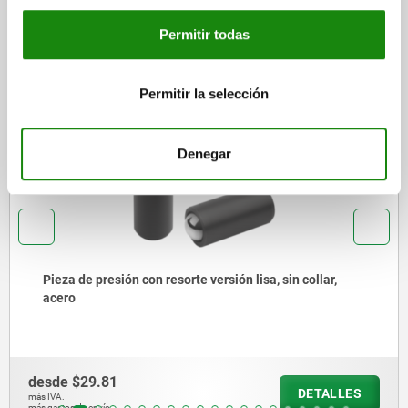
Otros clientes también
Permitir todas
compraron
Permitir la selección
NUEVO
03071-90
Denegar
Pieza de presión con resorte versión lisa, sin collar,
acero
desde
$29.81
DETALLES
más IVA.
más gastos de envío