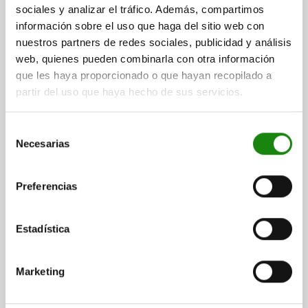
sociales y analizar el tráfico. Además, compartimos
PLACA DE RETENCIÓN PARA CIERRE ACODADO, CON
información sobre el uso que haga del sitio web con
ABRAZADERA, FORMA:D, ACERO INOXIDABLE 1.4301
nuestros partners de redes sociales, publicidad y análisis
ACABADO NATURAL
web, quienes pueden combinarla con otra información
que les haya proporcionado o que hayan recopilado a
MATERIAL DEL CUERPO DE BASE=ACERO INOXIDABLE
FORMA=D
partir del uso que haya hecho de sus servicios.
Referencia:
05531-94450602
Selección
$50.87
DETALLES
Necesarias
de
más IVA.
más gastos de envío
consentimiento
Preferencias
FORMAS
Estadística
DETALLES
Marketing
DESCARGAS