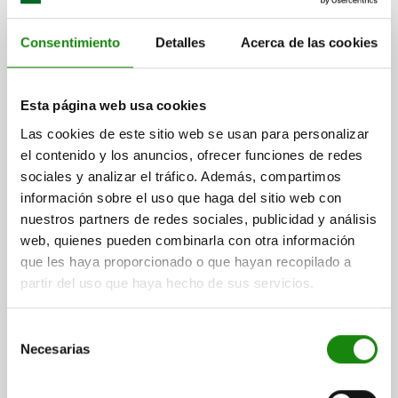
Consentimiento
Detalles
Acerca de las cookies
PLACA DE RETENCIÓN PARA CIERRE ACODADO
Esta página web usa cookies
FORMA:B ACODADO 48X18, A=20, D=4,8, ACERO
Las cookies de este sitio web se usan para personalizar
INOXIDABLE 1.4301 RECTIFICADO POR VIBRACIÓN
el contenido y los anuncios, ofrecer funciones de redes
FORMA=B
LONGITUD=48
ANCHURA=18
sociales y analizar el tráfico. Además, compartimos
DISTANCIA ENTRE LAS PERFORAC=20
información sobre el uso que haga del sitio web con
PERFORACIÓN DE FIJACIÓN=4,8
nuestros partners de redes sociales, publicidad y análisis
web, quienes pueden combinarla con otra información
Referencia:
05530-05-92460482
que les haya proporcionado o que hayan recopilado a
partir del uso que haya hecho de sus servicios.
$31.30
DETALLES
más IVA.
más gastos de envío
Selección
Necesarias
de
consentimiento
FORMAS