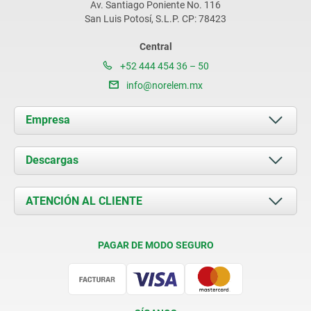
Av. Santiago Poniente No. 116
San Luis Potosí, S.L.P. CP: 78423
Central
+52 444 454 36 – 50
info@norelem.mx
Empresa
Acerca de nosotros
Descargas
Novedades
Documents
ATENCIÓN AL CLIENTE
Contacto
Condiciones de entrega
PAGAR DE MODO SEGURO
Certificación