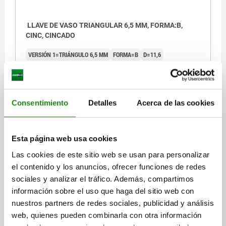
LLAVE DE VASO TRIANGULAR 6,5 MM, FORMA:B,
CINC, CINCADO
VERSIÓN 1=TRIÁNGULO 6,5 MM
FORMA=B
D=11,6
Referencia:
05586-865
$32.98
DETALLES
Consentimiento
Detalles
Acerca de las cookies
más IVA.
más gastos de envío
Esta página web usa cookies
DETALLES
Las cookies de este sitio web se usan para personalizar
el contenido y los anuncios, ofrecer funciones de redes
CAD
sociales y analizar el tráfico. Además, compartimos
información sobre el uso que haga del sitio web con
nuestros partners de redes sociales, publicidad y análisis
DESCARGAS
web, quienes pueden combinarla con otra información