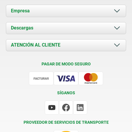
Empresa
Acerca de nosotros
Descargas
Novedades
Documents
ATENCIÓN AL CLIENTE
Contacto
Condiciones de entrega
PAGAR DE MODO SEGURO
Certificación
SÍGANOS
PROVEEDOR DE SERVICIOS DE TRANSPORTE