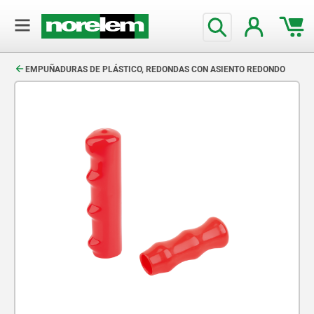
text.skipToContent
text.skipToNavigation
EMPUÑADURAS DE PLÁSTICO, REDONDAS CON ASIENTO REDONDO