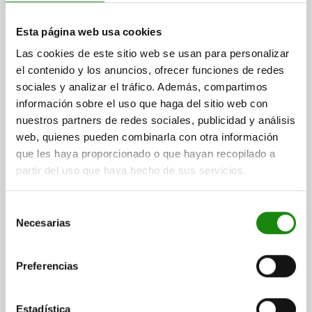
EMPUÑADURA REDONDO D=25,2, L=107, FORMA:B,
PLÁSTICO ROJO
Esta página web usa cookies
LONGITUD=107
DIÁMETRO=25,2
D1=22,2
FORMA=B
Las cookies de este sitio web se usan para personalizar
DISPOSITIVO DE SUJECIÓN ADECUADO=05755-05-012000, 05755-
el contenido y los anuncios, ofrecer funciones de redes
01-012000
sociales y analizar el tráfico. Además, compartimos
Referencia:
05881-02-107251
información sobre el uso que haga del sitio web con
nuestros partners de redes sociales, publicidad y análisis
$51.16
web, quienes pueden combinarla con otra información
DETALLES
más IVA.
más gastos de envío
que les haya proporcionado o que hayan recopilado a
partir del uso que haya hecho de sus servicios.
05881-02
Selección
Necesarias
de
consentimiento
Preferencias
EMPUÑADURA REDONDO D=28, L=99, FORMA:B,
Estadística