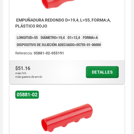
EMPUÑADURA REDONDO D=19,4, L=55, FORMA:A,
PLÁSTICO ROJO
LONGITUD=55
DIÁMETRO=19,4
D1=12,4
FORMA=A
DISPOSITIVO DE SUJECIÓN ADECUADO=05755-01-06000
Referencia:
05881-02-055191
$51.16
DETALLES
más IVA.
más gastos de envío
05881-02