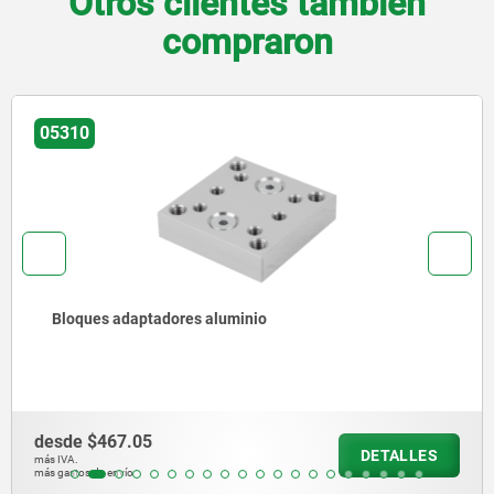
Otros clientes también
compraron
05310
Bloques adaptadores aluminio
desde
$467.05
DETALLES
más IVA.
más gastos de envío