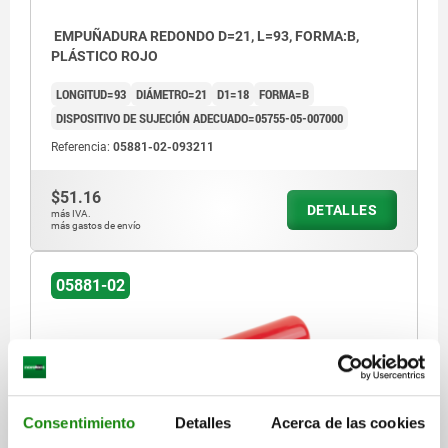
EMPUÑADURA REDONDO D=21, L=93, FORMA:B,
PLÁSTICO ROJO
LONGITUD=93
DIÁMETRO=21
D1=18
FORMA=B
DISPOSITIVO DE SUJECIÓN ADECUADO=05755-05-007000
Referencia:
05881-02-093211
$51.16
DETALLES
más IVA.
más gastos de envío
05881-02
Consentimiento
Detalles
Acerca de las cookies