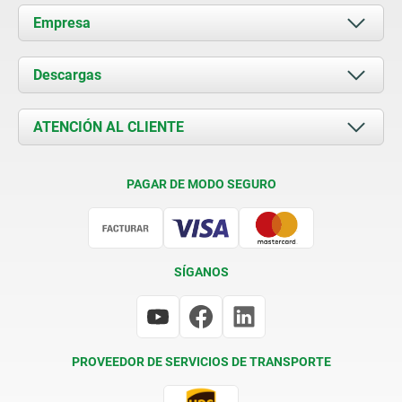
Empresa
Acerca de nosotros
Descargas
Novedades
Documents
ATENCIÓN AL CLIENTE
Contacto
Condiciones de entrega
PAGAR DE MODO SEGURO
Certificación
SÍGANOS
PROVEEDOR DE SERVICIOS DE TRANSPORTE