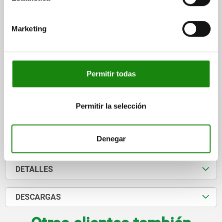
PLÁSTICO ROJO
LONGITUD=99
DIÁMETRO=28
D1=25
FORMA=B
Marketing
DISPOSITIVO DE SUJECIÓN ADECUADO=05755-05-014000, 05755-
01-014000
Referencia:
05881-02-099281
Permitir todas
$56.46
DETALLES
más IVA.
más gastos de envío
Permitir la selección
Denegar
FORMAS
DETALLES
DESCARGAS