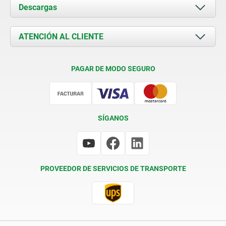
Acerca de nosotros
Descargas
Novedades
Documents
ATENCIÓN AL CLIENTE
Contacto
Condiciones de entrega
PAGAR DE MODO SEGURO
Certificación
SÍGANOS
PROVEEDOR DE SERVICIOS DE TRANSPORTE