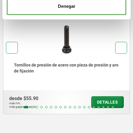
Denegar
05881-03
esión de acero con pieza de presión y aro
Empuñaduras d
rectangular
desde
$63.17
DETALLES
más IVA.
más gastos de envío