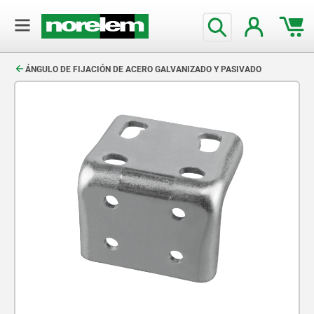
text.skipToContent
text.skipToNavigation
ÁNGULO DE FIJACIÓN DE ACERO GALVANIZADO Y PASIVADO