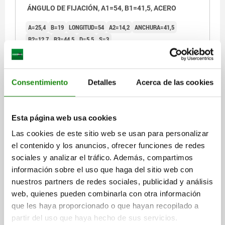
ÁNGULO DE FIJACIÓN, A1=54, B1=41,5, ACERO
A=25,4
B=19
LONGITUD=54
A2=14,2
ANCHURA=41,5
B2=12,7
B3=44,5
D=5,5
S=3
Referencia:
05880-04
$66.52
Consentimiento
Detalles
Acerca de las cookies
DETALLES
más IVA.
más gastos de envío
Esta página web usa cookies
05880
Las cookies de este sitio web se usan para personalizar
el contenido y los anuncios, ofrecer funciones de redes
sociales y analizar el tráfico. Además, compartimos
información sobre el uso que haga del sitio web con
nuestros partners de redes sociales, publicidad y análisis
web, quienes pueden combinarla con otra información
que les haya proporcionado o que hayan recopilado a
ÁNGULO DE FIJACIÓN, A1=76, B1=62, ACERO
partir del uso que haya hecho de sus servicios.