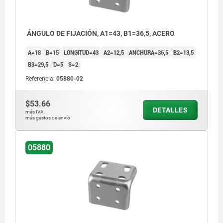
ÁNGULO DE FIJACIÓN, A1=43, B1=36,5, ACERO
A=18
B=15
LONGITUD=43
A2=12,5
ANCHURA=36,5
B2=13,5
B3=29,5
D=5
S=2
Referencia:
05880-02
$53.66
DETALLES
más IVA.
más gastos de envío
05880
1) Fijar el dispositivo de sujeción en esta
superficie