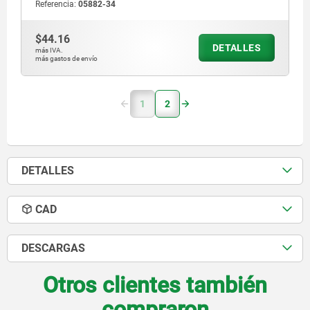
Referencia:
05882-34
$44.16
DETALLES
más IVA.
más gastos de envío
1
2
DETALLES
CAD
DESCARGAS
Otros clientes también
compraron