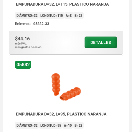
EMPUÑADURA D=32, L=115, PLÁSTICO NARANJA
DIÁMETRO=32
LONGITUD=115
A=8
B=22
Referencia:
05882-33
$44.16
DETALLES
más IVA.
más gastos de envío
05882
EMPUÑADURA D=32, L=95, PLÁSTICO NARANJA
DIÁMETRO=32
LONGITUD=95
A=10
B=22