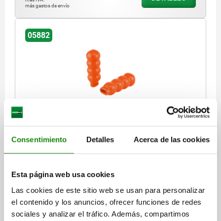
más gastos de envío
05882
EMPUÑADURA D=26, L=85, PLÁSTICO NARANJA
DIÁMETRO=26
LONGITUD=85
A=6
B=15
Consentimiento
Detalles
Acerca de las cookies
Referencia:
05882-28
Esta página web usa cookies
$36.89
DETALLES
más IVA.
Las cookies de este sitio web se usan para personalizar
más gastos de envío
el contenido y los anuncios, ofrecer funciones de redes
sociales y analizar el tráfico. Además, compartimos
05882