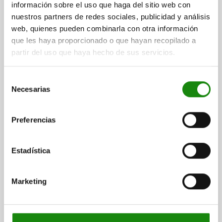
información sobre el uso que haga del sitio web con
nuestros partners de redes sociales, publicidad y análisis
web, quienes pueden combinarla con otra información
que les haya proporcionado o que hayan recopilado a
partir del uso que haya hecho de sus servicios.
Selección
EMPUÑADURA D=31, L=105, PLÁSTICO NARANJA
Necesarias
de
DIÁMETRO=31
LONGITUD=105
A=8
B=17
consentimiento
Referencia:
05882-30
Preferencias
$38.57
DETALLES
más IVA.
Estadística
más gastos de envío
Marketing
05882