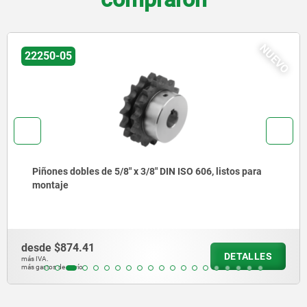
NUEVO
22250-05
Piñones dobles de 5/8" x 3/8" DIN ISO 606, listos para
montaje
desde
$874.41
DETALLES
más IVA.
más gastos de envío