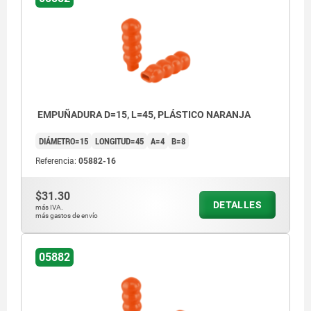
EMPUÑADURA D=15, L=45, PLÁSTICO NARANJA
DIÁMETRO=15
LONGITUD=45
A=4
B=8
Referencia:
05882-16
$31.30
DETALLES
más IVA.
más gastos de envío
05882