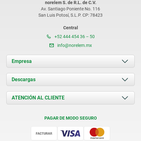
norelem S. de R.L. de C.V.
Av. Santiago Poniente No. 116
San Luis Potosí, S.L.P. CP: 78423
Central
+52 444 454 36 – 50
info@norelem.mx
Empresa
Acerca de nosotros
Descargas
Novedades
Documents
ATENCIÓN AL CLIENTE
Contacto
Condiciones de entrega
PAGAR DE MODO SEGURO
Certificación