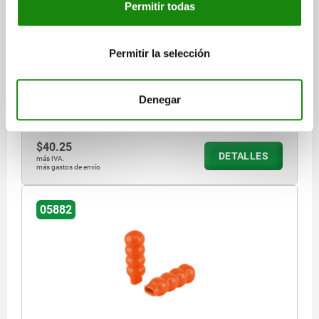
Permitir todas
Permitir la selección
EMPUÑADURA D=31, L=105, PLÁSTICO NARANJA
DIÁMETRO=31
LONGITUD=105
A=8
B=19
Denegar
Referencia:
05882-32
$40.25
DETALLES
más IVA.
más gastos de envío
05882