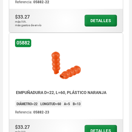
Referencia:
05882-22
$33.27
DETALLES
más IVA.
más gastos de envío
05882
EMPUÑADURA D=22, L=60, PLÁSTICO NARANJA
DIÁMETRO=22
LONGITUD=60
A=5
B=13
Referencia:
05882-23
$33.27
DETALLES
más IVA.