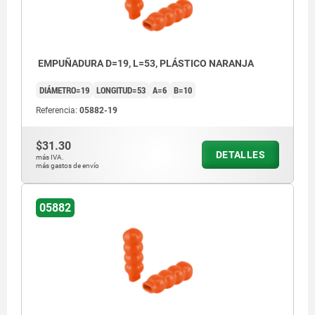
EMPUÑADURA D=19, L=53, PLÁSTICO NARANJA
DIÁMETRO=19
LONGITUD=53
A=6
B=10
Referencia:
05882-19
$31.30
DETALLES
más IVA.
más gastos de envío
05882