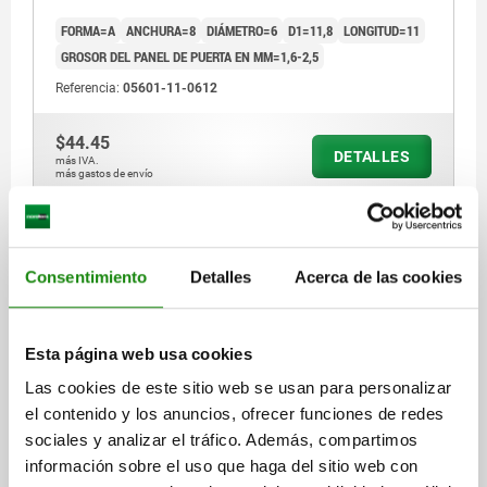
FORMA=A
ANCHURA=8
DIÁMETRO=6
D1=11,8
LONGITUD=11
GROSOR DEL PANEL DE PUERTA EN MM=1,6-2,5
Referencia:
05601-11-0612
$44.45
DETALLES
más IVA.
más gastos de envío
05601-11
Consentimiento
Detalles
Acerca de las cookies
Esta página web usa cookies
Las cookies de este sitio web se usan para personalizar
el contenido y los anuncios, ofrecer funciones de redes
CASQUILLO, FORMA:B, D=6,1, B=7,9, L=15, CINC
sociales y analizar el tráfico. Además, compartimos
FORMA=B
ANCHURA=7,9
DIÁMETRO=6,1
D1=16
información sobre el uso que haga del sitio web con