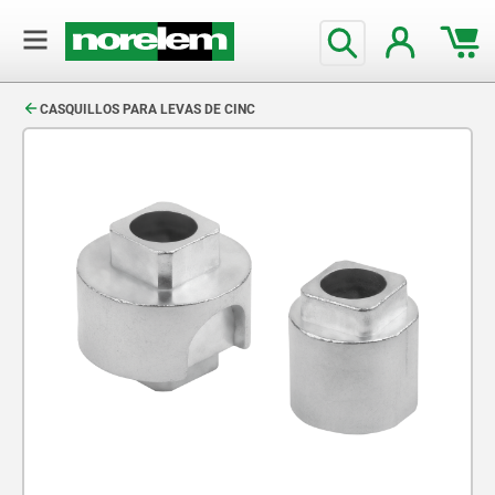
text.skipToContent
text.skipToNavigation
CASQUILLOS PARA LEVAS DE CINC