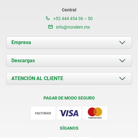
Central
+52 444 454 36 – 50
info@norelem.mx
Empresa
Acerca de nosotros
Descargas
Novedades
Documents
ATENCIÓN AL CLIENTE
Contacto
Condiciones de entrega
PAGAR DE MODO SEGURO
Certificación
SÍGANOS