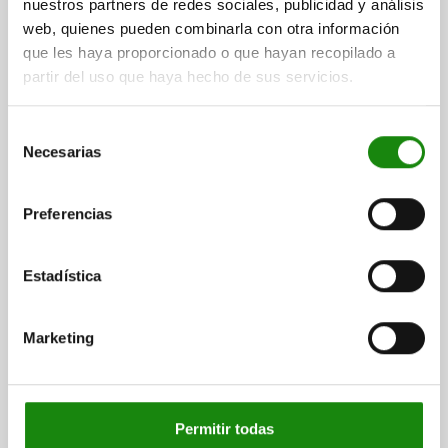
LONGITUD=15
nuestros partners de redes sociales, publicidad y análisis
web, quienes pueden combinarla con otra información
Referencia:
05601-11-0615
que les haya proporcionado o que hayan recopilado a
partir del uso que haya hecho de sus servicios.
$31.03
DETALLES
más IVA.
más gastos de envío
Selección
Necesarias
de
consentimiento
FORMAS
Preferencias
DETALLES
Estadística
DESCARGAS
Marketing
Otros clientes también
compraron
Permitir todas