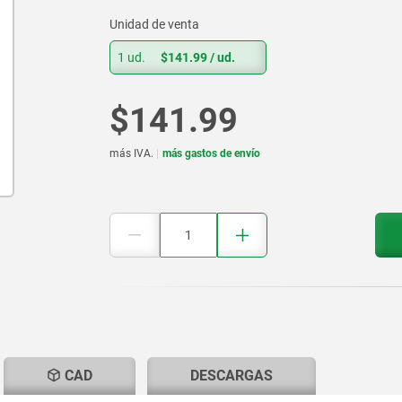
Unidad de venta
1 ud.
$141.99
/ ud.
$141.99
más IVA.
más gastos de envío
T
CAD
DESCARGAS