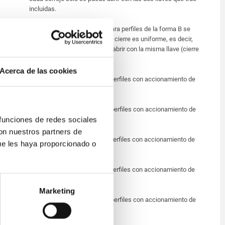
incluidas.
Forma B: Los semicilindros para perfiles de la forma B se
suministran con dos llaves. El cierre es uniforme, es decir,
todos los cerrojos se pueden abrir con la misma llave (cierre
1333).
Acerca de las cookies
Forma C: Semicilindros para perfiles con accionamiento de
paletón doble de 3 mm.
Forma D: Semicilindros para perfiles con accionamiento de
 funciones de redes sociales
paletón doble de 5 mm.
con nuestros partners de
Forma E: Semicilindros para perfiles con accionamiento de
ue les haya proporcionado o
cuadrado de 6 mm.
Forma F: Semicilindros para perfiles con accionamiento de
cuadrado de 7 mm.
Marketing
Forma G: Semicilindros para perfiles con accionamiento de
cuadrado de 8 mm.