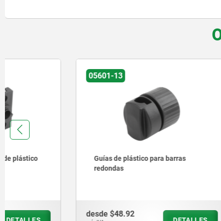
O
05601-13
05601-30
Guías de plástico para barras
Guías de 
redondas
desde
$48.92
desde
$44
DETALLES