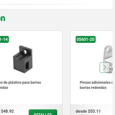
on
05601-20
ras
Piezas adicionales de cinc para
barras redondas
desde
$53.11
ETALLES
DETALLES