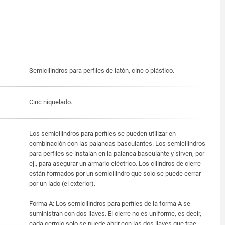
Semicilindros para perfiles de latón, cinc o plástico.
Cinc niquelado.
Los semicilindros para perfiles se pueden utilizar en
combinación con las palancas basculantes. Los semicilindros
para perfiles se instalan en la palanca basculante y sirven, por
ej., para asegurar un armario eléctrico. Los cilindros de cierre
están formados por un semicilindro que solo se puede cerrar
por un lado (el exterior).
Forma A: Los semicilindros para perfiles de la forma A se
suministran con dos llaves. El cierre no es uniforme, es decir,
cada cerrojo solo se puede abrir con las dos llaves que trae