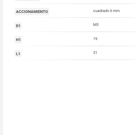
cuadrado 6 mm
ACCIONAMIENTO
M5
D1
19
H1
31
L1