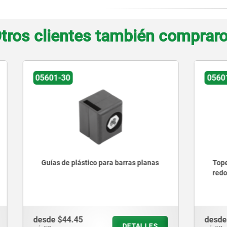
tros clientes también comprar
05601-14
plástico para barras planas
Topes de plástico para bar
redondas
.45
desde
$48.92
DETALLES
D