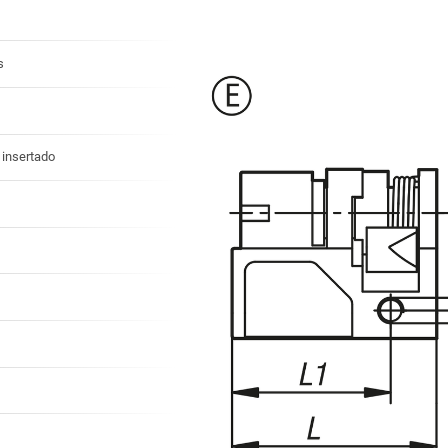
s
 insertado