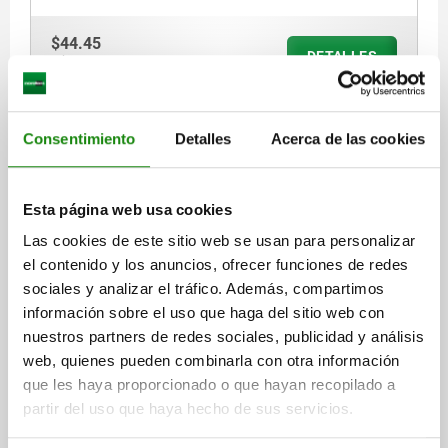
$44.45
DETALLES
más IVA.
más gastos de envío
05530 B
Consentimiento
Detalles
Acerca de las cookies
Esta página web usa cookies
Las cookies de este sitio web se usan para personalizar
el contenido y los anuncios, ofrecer funciones de redes
sociales y analizar el tráfico. Además, compartimos
CIERRE ACODADO CON BRIDA DE SUJECIÓN,
información sobre el uso que haga del sitio web con
PERF.ATORNILLADA CUBIERTA, FORMA:B, ACERO
nuestros partners de redes sociales, publicidad y análisis
INOXIDABLE 1.4301 ACABADO NATURAL, F1=2000
web, quienes pueden combinarla con otra información
MATERIAL DEL CUERPO DE BASE=ACERO INOXIDABLE
que les haya proporcionado o que hayan recopilado a
DESCRIPCIÓN=CIERRE ACODADO
FORMA=B
D2=3,2
partir del uso que haya hecho de sus servicios.
FUERZA DE RETENCIÓN F1 N=2000