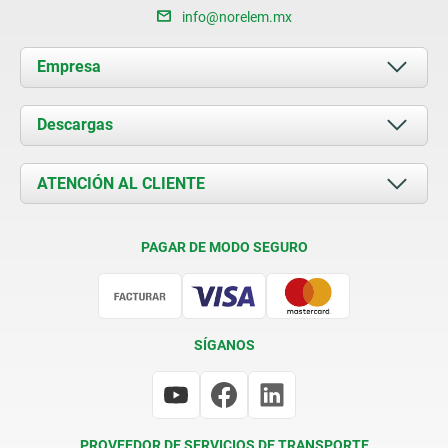
info@norelem.mx
Empresa
Acerca de nosotros
Descargas
Novedades
Documents
ATENCIÓN AL CLIENTE
Contacto
Condiciones de entrega
PAGAR DE MODO SEGURO
Certificación
SÍGANOS
PROVEEDOR DE SERVICIOS DE TRANSPORTE