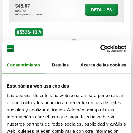
$48.07
DETALLES
más IVA.
más gastos de envío
05528-10 A
Consentimiento
Detalles
Acerca de las cookies
CIERRE ACODADO CON BRIDA DE SUJECIÓN,
Esta página web usa cookies
PERF.ATORNILLADA VISIBLE, FORMA:A, F1=250,
ACERO INOXIDABLE 1.4301 PULIDO ELECTROLÍTICO
Las cookies de este sitio web se usan para personalizar
el contenido y los anuncios, ofrecer funciones de redes
MATERIAL DEL CUERPO DE BASE=ACERO INOXIDABLE
FORMA=A
sociales y analizar el tráfico. Además, compartimos
D2=2,5
FUERZA DE RETENCIÓN F1 N=250
información sobre el uso que haga del sitio web con
Referencia:
05528-10-1420512
nuestros partners de redes sociales, publicidad y análisis
web, quienes pueden combinarla con otra información