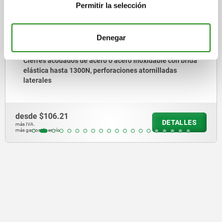
Permitir la selección
Denegar
cero o acero inoxidable con brida
Cierres acodados de 
 perforaciones atornilladas
elástica hasta 500N,
desde
$103.14
DETALLES
más IVA.
más gastos de envío