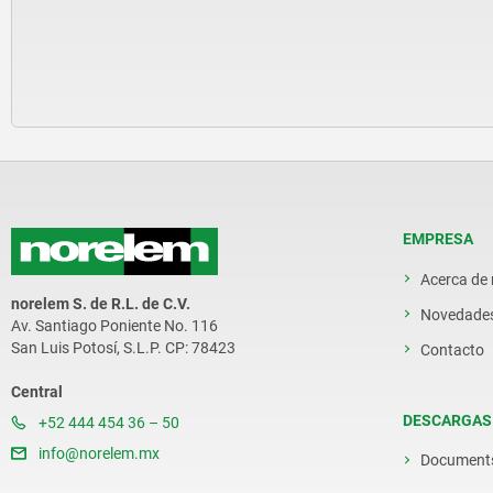
EMPRESA
Acerca de
norelem S. de R.L. de C.V.
Novedade
Av. Santiago Poniente No. 116
San Luis Potosí, S.L.P. CP: 78423
Contacto
Central
DESCARGAS
+52 444 454 36 – 50
info@norelem.mx
Document