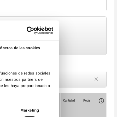
Acerca de las cookies
 funciones de redes sociales
Plazo de entrega a petición
con nuestros partners de
Actualmente agotado
ue les haya proporcionado o
Disponibilidad
CAD
Cantidad
Pedir
Precio
Marketing