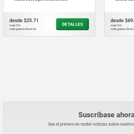
atornilladas laterales
atornilla
desde
$25.71
desde
$69
DETALLES
más IVA.
más IVA.
más gastos de envío
más gastos de en
Suscríbase ahora
Sea el primero en recibir noticias sobre nuestr