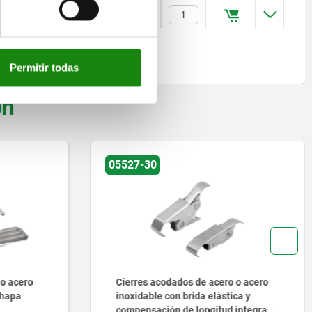
$243.72
Permitir todas
on
05527-30
 o acero
Cierres acodados de acero o acero
chapa
inoxidable con brida elástica y
compensación de longitud integrada