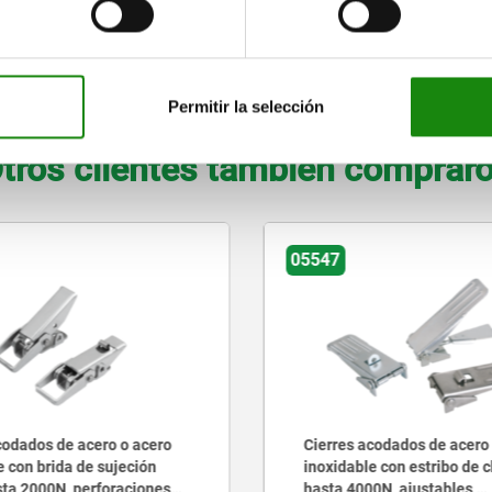
ro inoxidable
B
AMPLIAR TABLA
Permitir la selección
tros clientes también comprar
05547
codados de acero o acero
Cierres acodados de acero
e con brida de sujeción
inoxidable con estribo de 
ta 2000N, perforaciones
hasta 4000N, ajustables,