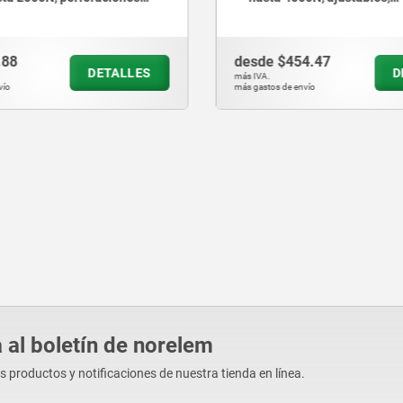
das ocultas
perforaciones atornilladas 
versión larga
.88
desde
$454.47
DETALLES
D
más IVA.
vío
más gastos de envío
 al boletín de norelem
os productos y notificaciones de nuestra tienda en línea.