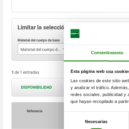
Limitar la selección de artículos
Material del cuerpo de base
Forma
Consentimiento
acero inoxidable
B
Esta página web usa cookie
1
de 1 entradas
Las cookies de este sitio we
y analizar el tráfico. Ademá
DISPONIBILIDAD
Las disponibilidades se actualizan var
redes sociales, publicidad y
que hayan recopilado a parti
Referencia
Selección
Material
Necesarias
de
consentimiento