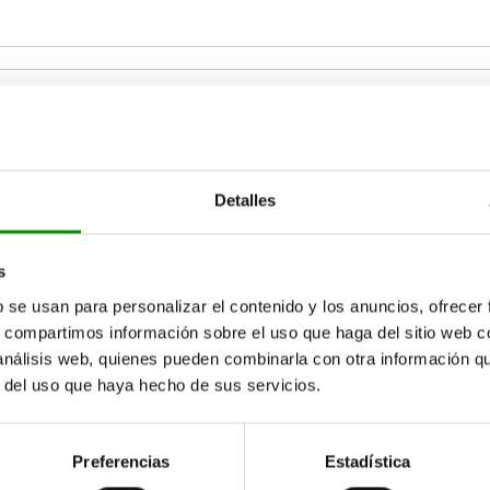
Detalles
s
AMPLIAR TABLA
b se usan para personalizar el contenido y los anuncios, ofrecer
15-17 días
s, compartimos información sobre el uso que haga del sitio web 
ias veces al día a intervalos regulares.
17+ días
 análisis web, quienes pueden combinarla con otra información q
r del uso que haya hecho de sus servicios.
 del cuerpo de base
Forma
Preferencias
Estadística