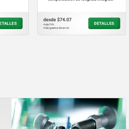
ocultas,
hasta 500N, perforaciones
atornilladas ocultas
desde
$74.07
ETALLES
DETALLES
más IVA.
más gastos de envío