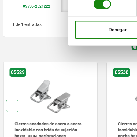
05536-2521222
ace
1
de 1 entradas
Denegar
O
05529
05538
Cierres acodados de acero o acero
Cierres a
inoxidable con brida de sujeción
inoxidabl
hasta 300N, perforaciones
ancha has