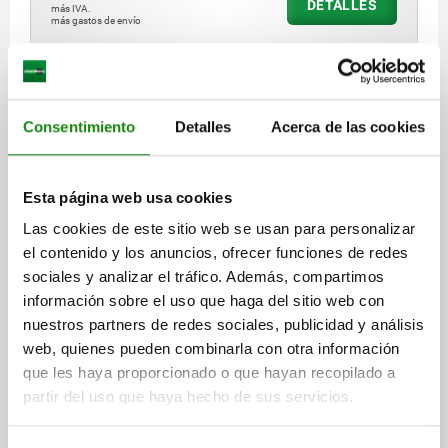
DETALLES
más IVA.
más gastos de envío
05540
Consentimiento
Detalles
Acerca de las cookies
Esta página web usa cookies
Las cookies de este sitio web se usan para personalizar
CIERRE ACODADO CON GANCHO DE SUJECIÓN AJU,
el contenido y los anuncios, ofrecer funciones de redes
PERF.ATORNILLADA VISIBLE, FORMA:B CON SEGURO,
sociales y analizar el tráfico. Además, compartimos
ACERO INOXIDABLE 1.4301 ACABADO NATURAL,
información sobre el uso que haga del sitio web con
F1=1000
nuestros partners de redes sociales, publicidad y análisis
MATERIAL DEL CUERPO DE BASE=ACERO INOXIDABLE
FORMA=B
web, quienes pueden combinarla con otra información
TIPO DE PRODUCTO=CON SEGURO
que les haya proporcionado o que hayan recopilado a
FUERZA DE RETENCIÓN F1 N=1000
partir del uso que haya hecho de sus servicios.
Referencia:
05540-2420722