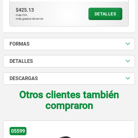
$425.13
DETALLES
más IVA.
más gastos de envío
FORMAS
DETALLES
DESCARGAS
Otros clientes también
compraron
599
0