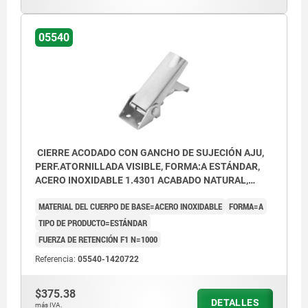
Forma A estándar
05540
Forma B con seguro
Forma C con ojal para candado
1) Configuraciones de agujeros para
montaje con placa de retención
CIERRE ACODADO CON GANCHO DE SUJECIÓN AJU,
PERF.ATORNILLADA VISIBLE, FORMA:A ESTÁNDAR,
ACERO INOXIDABLE 1.4301 ACABADO NATURAL,
F1=1000
MATERIAL DEL CUERPO DE BASE=ACERO INOXIDABLE
FORMA=A
TIPO DE PRODUCTO=ESTÁNDAR
FUERZA DE RETENCIÓN F1 N=1000
Referencia:
05540-1420722
$375.38
DETALLES
más IVA.