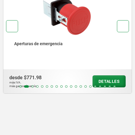
erturas de emergencia
de
$771.98
de
DETALLES
A.
más 
stos de envío
más 