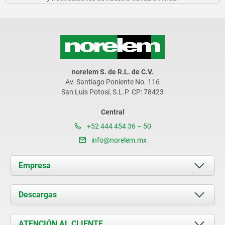
norelem S. de R.L. de C.V.
Av. Santiago Poniente No. 116
San Luis Potosí, S.L.P. CP: 78423
Central
+52 444 454 36 – 50
info@norelem.mx
Empresa
Acerca de nosotros
Descargas
Novedades
Documents
ATENCIÓN AL CLIENTE
Contacto