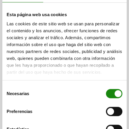
ARANDELA DISTANCIADORA ACERO INOXIDABLE A2
Esta página web usa cookies
D1=18, H=3
Las cookies de este sitio web se usan para personalizar
el contenido y los anuncios, ofrecer funciones de redes
ALTURA=3
D1=18
D=34
D2=3,5
D3=28
sociales y analizar el tráfico. Además, compartimos
Referencia:
05592-15-34181
información sobre el uso que haga del sitio web con
nuestros partners de redes sociales, publicidad y análisis
$199.00
DETALLES
web, quienes pueden combinarla con otra información
más IVA.
más gastos de envío
que les haya proporcionado o que hayan recopilado a
partir del uso que haya hecho de sus servicios.
DETALLES
Selección
Necesarias
de
CAD
consentimiento
Preferencias
DESCARGAS