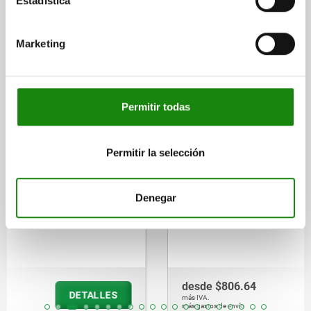
Estadística
Otros clientes también
compraron
Marketing
05595-01
Permitir todas
Permitir la selección
Denegar
Cuartos de vuelta de acero inoxidable en Hygienic
DESIGN con accionamiento de doble filo
desde
$806.64
DETALLES
más IVA.
más gastos de envío