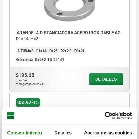
ARANDELA DISTANCIADORA ACERO INOXIDABLE A2
D1=14, H=3
ALTURA=3
D1=14
D=25
D2=2,3
D3=21
Referencia:
05592-15-25141
$195.65
DETALLES
más IVA.
más gastos de envío
05592-15
Consentimiento
Detalles
Acerca de las cookies