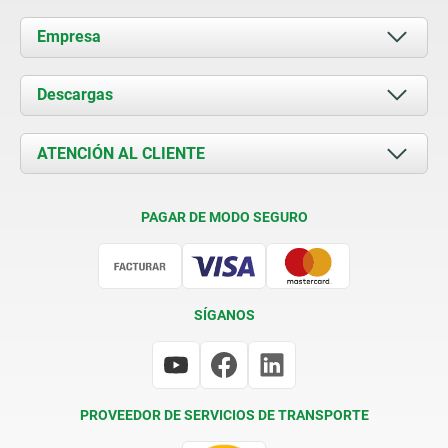
Empresa
Acerca de nosotros
Descargas
Novedades
Documents
ATENCIÓN AL CLIENTE
Contacto
Condiciones de entrega
PAGAR DE MODO SEGURO
Certificación
SÍGANOS
PROVEEDOR DE SERVICIOS DE TRANSPORTE