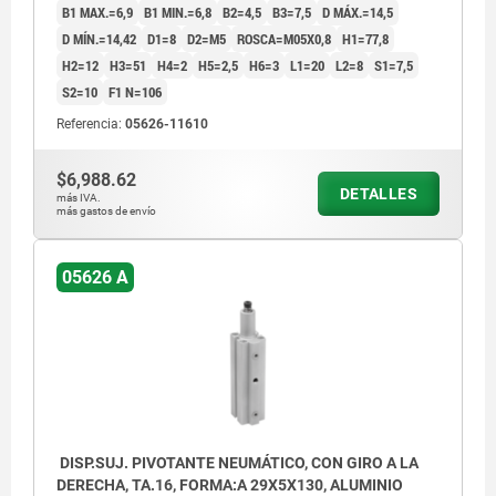
B1 MAX.=6,9
B1 MIN.=6,8
B2=4,5
B3=7,5
D MÁX.=14,5
D MÍN.=14,42
D1=8
D2=M5
ROSCA=M05X0,8
H1=77,8
H2=12
H3=51
H4=2
H5=2,5
H6=3
L1=20
L2=8
S1=7,5
S2=10
F1 N=106
Referencia:
05626-11610
$6,988.62
DETALLES
más IVA.
más gastos de envío
05626 A
DISP.SUJ. PIVOTANTE NEUMÁTICO, CON GIRO A LA
DERECHA, TA.16, FORMA:A 29X5X130, ALUMINIO