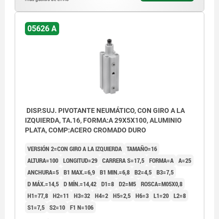
05626 A
DISP.SUJ. PIVOTANTE NEUMÁTICO, CON GIRO A LA
IZQUIERDA, TA.16, FORMA:A 29X5X100, ALUMINIO
PLATA, COMP:ACERO CROMADO DURO
VERSIÓN 2=CON GIRO A LA IZQUIERDA
TAMAÑO=16
ALTURA=100
LONGITUD=29
CARRERA S=17,5
FORMA=A
A=25
ANCHURA=5
B1 MAX.=6,9
B1 MIN.=6,8
B2=4,5
B3=7,5
D MÁX.=14,5
D MÍN.=14,42
D1=8
D2=M5
ROSCA=M05X0,8
H1=77,8
H2=11
H3=32
H4=2
H5=2,5
H6=3
L1=20
L2=8
S1=7,5
S2=10
F1 N=106