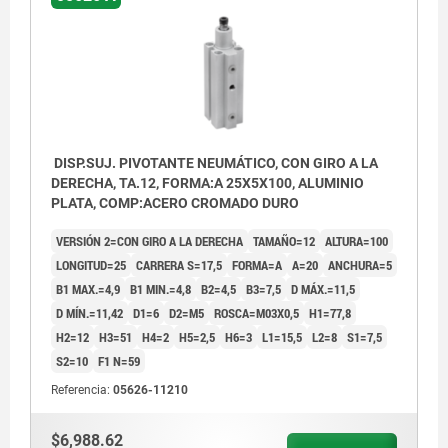
DISP.SUJ. PIVOTANTE NEUMÁTICO, CON GIRO A LA
DERECHA, TA.12, FORMA:A 25X5X100, ALUMINIO
PLATA, COMP:ACERO CROMADO DURO
VERSIÓN 2=CON GIRO A LA DERECHA
TAMAÑO=12
ALTURA=100
LONGITUD=25
CARRERA S=17,5
FORMA=A
A=20
ANCHURA=5
B1 MAX.=4,9
B1 MIN.=4,8
B2=4,5
B3=7,5
D MÁX.=11,5
D MÍN.=11,42
D1=6
D2=M5
ROSCA=M03X0,5
H1=77,8
H2=12
H3=51
H4=2
H5=2,5
H6=3
L1=15,5
L2=8
S1=7,5
S2=10
F1 N=59
Referencia:
05626-11210
$6,988.62