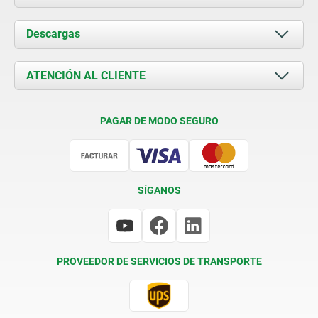
Acerca de nosotros
Descargas
Novedades
Documents
ATENCIÓN AL CLIENTE
Contacto
Condiciones de entrega
PAGAR DE MODO SEGURO
Certificación
SÍGANOS
PROVEEDOR DE SERVICIOS DE TRANSPORTE