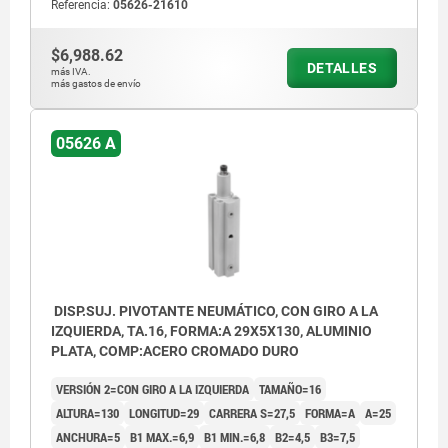
Referencia:
05626-21610
$6,988.62
DETALLES
más IVA.
más gastos de envío
05626 A
DISP.SUJ. PIVOTANTE NEUMÁTICO, CON GIRO A LA
IZQUIERDA, TA.16, FORMA:A 29X5X130, ALUMINIO
PLATA, COMP:ACERO CROMADO DURO
VERSIÓN 2=CON GIRO A LA IZQUIERDA
TAMAÑO=16
ALTURA=130
LONGITUD=29
CARRERA S=27,5
FORMA=A
A=25
ANCHURA=5
B1 MAX.=6,9
B1 MIN.=6,8
B2=4,5
B3=7,5