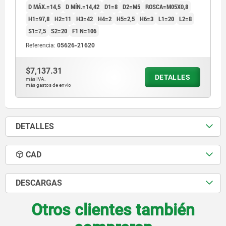
D MÁX.=14,5
D MÍN.=14,42
D1=8
D2=M5
ROSCA=M05X0,8
H1=97,8
H2=11
H3=42
H4=2
H5=2,5
H6=3
L1=20
L2=8
S1=7,5
S2=20
F1 N=106
Referencia:
05626-21620
$7,137.31
DETALLES
más IVA.
más gastos de envío
DETALLES
CAD
DESCARGAS
Otros clientes también