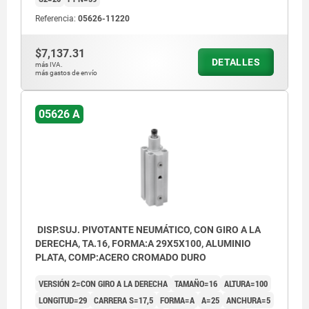
Referencia:
05626-11220
$7,137.31
DETALLES
más IVA.
más gastos de envío
05626 A
DISP.SUJ. PIVOTANTE NEUMÁTICO, CON GIRO A LA
DERECHA, TA.16, FORMA:A 29X5X100, ALUMINIO
PLATA, COMP:ACERO CROMADO DURO
VERSIÓN 2=CON GIRO A LA DERECHA
TAMAÑO=16
ALTURA=100
LONGITUD=29
CARRERA S=17,5
FORMA=A
A=25
ANCHURA=5