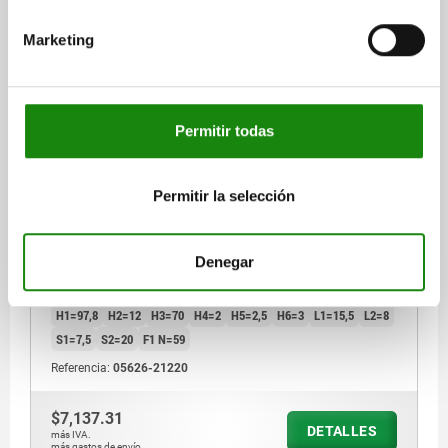
Marketing
Permitir todas
DISP.SUJ. PIVOTANTE NEUMÁTICO, CON GIRO A LA
IZQUIERDA, TA.12, FORMA:A 25X5X130, ALUMINIO
PLATA, COMP:ACERO CROMADO DURO
Permitir la selección
VERSIÓN 2=CON GIRO A LA IZQUIERDA
TAMAÑO=12
ALTURA=130
LONGITUD=25
CARRERA S=27,5
FORMA=A
A=20
Denegar
ANCHURA=5
B1 MAX.=4,9
B1 MIN.=4,8
B2=4,5
B3=7,5
D MÁX.=11,5
D MÍN.=11,42
D1=6
D2=M5
ROSCA=M03X0,5
H1=97,8
H2=12
H3=70
H4=2
H5=2,5
H6=3
L1=15,5
L2=8
S1=7,5
S2=20
F1 N=59
Referencia:
05626-21220
$7,137.31
DETALLES
más IVA.
más gastos de envío