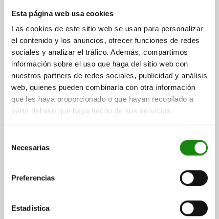
Esta página web usa cookies
DISP.SUJ. PIVOTANTE NEUMÁTICO, CON GIRO A LA
Las cookies de este sitio web se usan para personalizar
IZQUIERDA, TA.12, FORMA:A 25X5X100, ALUMINIO
el contenido y los anuncios, ofrecer funciones de redes
PLATA, COMP:ACERO CROMADO DURO
sociales y analizar el tráfico. Además, compartimos
información sobre el uso que haga del sitio web con
VERSIÓN 2=CON GIRO A LA IZQUIERDA
TAMAÑO=12
nuestros partners de redes sociales, publicidad y análisis
ALTURA=100
LONGITUD=25
CARRERA S=17,5
FORMA=A
A=20
web, quienes pueden combinarla con otra información
ANCHURA=5
B1 MAX.=4,9
B1 MIN.=4,8
B2=4,5
B3=7,5
que les haya proporcionado o que hayan recopilado a
D MÁX.=11,5
D MÍN.=11,42
D1=6
D2=M5
ROSCA=M03X0,5
partir del uso que haya hecho de sus servicios.
H1=77,8
H2=12
H3=51
H4=2
H5=2,5
H6=3
L1=15,5
L2=8
S1=7,5
S2=10
F1 N=59
Selección
Referencia:
05626-21210
Necesarias
de
consentimiento
$6,988.62
DETALLES
más IVA.
Preferencias
más gastos de envío
05626 A
Estadística