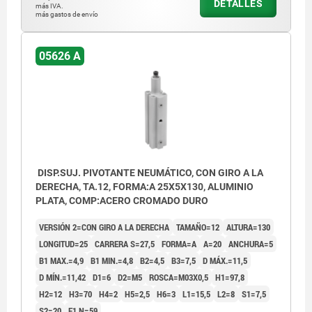
DETALLES
1) Sujetar
más IVA.
más gastos de envío
2) Destensar
3) Carrera de giro
05626 A
4) Carrera de sujeción
5) Suelto
6) Sujeto
7) Giro a la izquierda
8) Giro a la derecha
DISP.SUJ. PIVOTANTE NEUMÁTICO, CON GIRO A LA
DERECHA, TA.12, FORMA:A 25X5X130, ALUMINIO
PLATA, COMP:ACERO CROMADO DURO
VERSIÓN 2=CON GIRO A LA DERECHA
TAMAÑO=12
ALTURA=130
LONGITUD=25
CARRERA S=27,5
FORMA=A
A=20
ANCHURA=5
B1 MAX.=4,9
B1 MIN.=4,8
B2=4,5
B3=7,5
D MÁX.=11,5
D MÍN.=11,42
D1=6
D2=M5
ROSCA=M03X0,5
H1=97,8
H2=12
H3=70
H4=2
H5=2,5
H6=3
L1=15,5
L2=8
S1=7,5
S2=20
F1 N=59