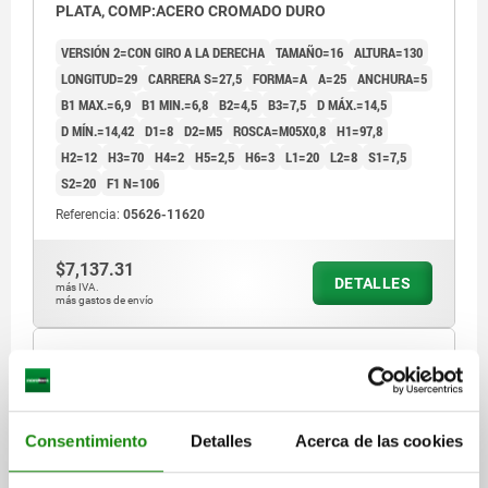
PLATA, COMP:ACERO CROMADO DURO
VERSIÓN 2=CON GIRO A LA DERECHA
TAMAÑO=16
ALTURA=130
LONGITUD=29
CARRERA S=27,5
FORMA=A
A=25
ANCHURA=5
B1 MAX.=6,9
B1 MIN.=6,8
B2=4,5
B3=7,5
D MÁX.=14,5
D MÍN.=14,42
D1=8
D2=M5
ROSCA=M05X0,8
H1=97,8
H2=12
H3=70
H4=2
H5=2,5
H6=3
L1=20
L2=8
S1=7,5
S2=20
F1 N=106
Referencia:
05626-11620
$7,137.31
DETALLES
más IVA.
más gastos de envío
05626 A
Consentimiento
Detalles
Acerca de las cookies