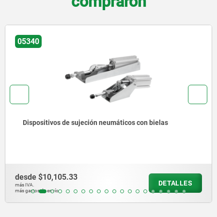
compraron
05360
Dispositivos de sujeción neumáticos verticales con
fijación de cilindro vertical, versión pesada
desde
$19,900.40
DETALLES
más IVA.
más gastos de envío