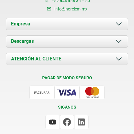
+52 444 454 36 – 50
info@norelem.mx
Empresa
Acerca de nosotros
Descargas
Novedades
Documents
ATENCIÓN AL CLIENTE
Contacto
Condiciones de entrega
PAGAR DE MODO SEGURO
Certificación
SÍGANOS