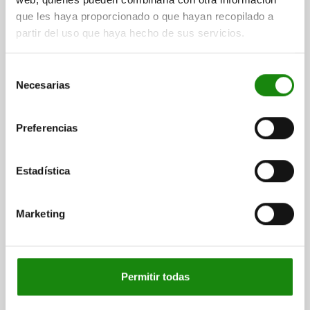
$991.39
que les haya proporcionado o que hayan recopilado a
DETALLES
más IVA.
partir del uso que haya hecho de sus servicios.
más gastos de envío
Selección
Necesarias
de
DETALLES
consentimiento
Preferencias
CAD
DESCARGAS
Estadística
Otros clientes también
Marketing
compraron
Permitir todas
05908