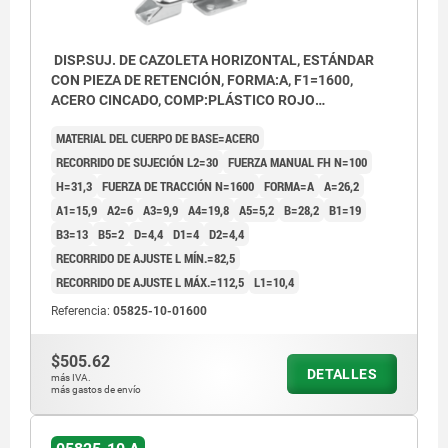
DISP.SUJ. DE CAZOLETA HORIZONTAL, ESTÁNDAR
CON PIEZA DE RETENCIÓN, FORMA:A, F1=1600,
ACERO CINCADO, COMP:PLÁSTICO ROJO
RESISTENTE AL ACEITE
MATERIAL DEL CUERPO DE BASE=ACERO
RECORRIDO DE SUJECIÓN L2=30
FUERZA MANUAL FH N=100
H=31,3
FUERZA DE TRACCIÓN N=1600
FORMA=A
A=26,2
A1=15,9
A2=6
A3=9,9
A4=19,8
A5=5,2
B=28,2
B1=19
B3=13
B5=2
D=4,4
D1=4
D2=4,4
RECORRIDO DE AJUSTE L MÍN.=82,5
RECORRIDO DE AJUSTE L MÁX.=112,5
L1=10,4
Referencia:
05825-10-01600
$505.62
DETALLES
más IVA.
más gastos de envío