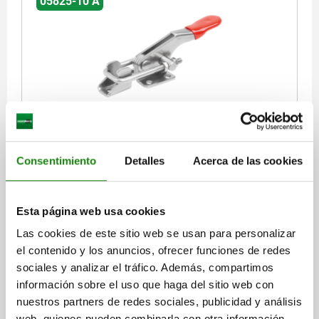
05825-10 A
DISP.SUJ. DE CAZOLETA HORIZONTAL, ESTÁNDAR
CON PIEZA DE RETENCIÓN, FORMA:A, F1=1600,
ACERO INOXIDABLE ACABADO NATURAL,
Consentimiento
Detalles
Acerca de las cookies
COMP:PLÁSTICO ROJO RESISTENTE AL ACEITE
MATERIAL DEL CUERPO DE BASE=ACERO INOXIDABLE
RECORRIDO DE SUJECIÓN L2=30
FUERZA MANUAL FH N=100
H=31,3
FUERZA DE TRACCIÓN N=1600
FORMA=A
A=26,2
Esta página web usa cookies
A1=15,9
A2=6
A3=9,9
A4=19,8
A5=5,2
B=28,2
B1=19
Las cookies de este sitio web se usan para personalizar
B3=13
B5=2
D=4,4
D1=4
D2=4,4
el contenido y los anuncios, ofrecer funciones de redes
RECORRIDO DE AJUSTE L MÍN.=82,5
sociales y analizar el tráfico. Además, compartimos
RECORRIDO DE AJUSTE L MÁX.=112,5
L1=10,4
información sobre el uso que haga del sitio web con
Referencia:
05825-10-11600
nuestros partners de redes sociales, publicidad y análisis
web, quienes pueden combinarla con otra información