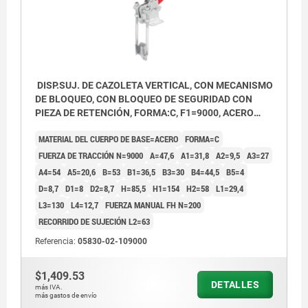
DISP.SUJ. DE CAZOLETA VERTICAL, CON MECANISMO
DE BLOQUEO, CON BLOQUEO DE SEGURIDAD CON
PIEZA DE RETENCIÓN, FORMA:C, F1=9000, ACERO
CINCADO, COMP:PLÁSTICO ROJO RESISTENTE AL
MATERIAL DEL CUERPO DE BASE=ACERO
FORMA=C
ACEITE
FUERZA DE TRACCIÓN N=9000
A=47,6
A1=31,8
A2=9,5
A3=27
A4=54
A5=20,6
B=53
B1=36,5
B3=30
B4=44,5
B5=4
D=8,7
D1=8
D2=8,7
H=85,5
H1=154
H2=58
L1=29,4
L3=130
L4=12,7
FUERZA MANUAL FH N=200
RECORRIDO DE SUJECIÓN L2=63
Referencia:
05830-02-109000
$1,409.53
DETALLES
más IVA.
más gastos de envío