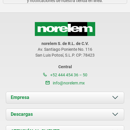
y notificaciones de nuestra tienda en línea.
norelem S. de R.L. de C.V.
Av. Santiago Poniente No. 116
San Luis Potosí, S.L.P. CP: 78423
Central
+52 444 454 36 – 50
info@norelem.mx
Empresa
Acerca de nosotros
Descargas
Novedades
Documents