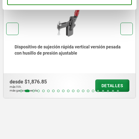
da
Dispositivos de sujeción rápida verticales con pie
horizontal y husillo de presión ajustable
desde
$378.73
LES
DETA
más IVA.
más gastos de envío