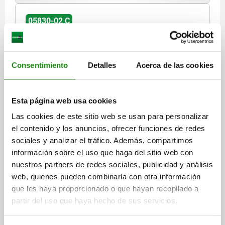
05830-02 C
Consentimiento
Detalles
Acerca de las cookies
Esta página web usa cookies
DISP.SUJ. DE CAZOLETA VERTICAL, CON MECANISMO
DE BLOQUEO, CON BLOQUEO DE SEGURIDAD CON
Las cookies de este sitio web se usan para personalizar
PIEZA DE RETENCIÓN, FORMA:C, F1=9000, ACERO
el contenido y los anuncios, ofrecer funciones de redes
INOXIDABLE ACABADO NATURAL, COMP:PLÁSTICO
sociales y analizar el tráfico. Además, compartimos
MATERIAL DEL CUERPO DE BASE=ACERO INOXIDABLE
FORMA=C
ROJO RESISTENTE AL ACEITE
información sobre el uso que haga del sitio web con
FUERZA DE TRACCIÓN N=9000
A=47,6
A1=31,8
A2=9,5
A3=27
nuestros partners de redes sociales, publicidad y análisis
A4=54
A5=20,6
B=53
B1=36,5
B3=30
B4=44,5
B5=4
web, quienes pueden combinarla con otra información
D=8,7
D1=8
D2=8,7
H=93
H1=154
H2=58
L1=29,4
L3=130
que les haya proporcionado o que hayan recopilado a
L4=12,7
FUERZA MANUAL FH N=200
partir del uso que haya hecho de sus servicios.
RECORRIDO DE SUJECIÓN L2=63
Referencia:
05830-02-119000