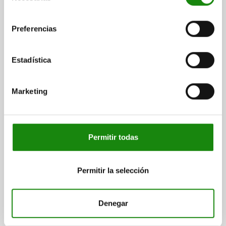
C2=8
D=5,5
H=75,2
H1=71
L=193,3
L1=60,5
consentimiento
Referencia:
05904-106102
Preferencias
$1,959.58
DETALLES
más IVA.
más gastos de envío
Estadística
05904
Marketing
Permitir todas
Permitir la selección
DISP.SUJ. RÁPIDA HORIZONTAL CON BLOQUEO DE
SEGURIDAD, PIE VERTICAL F1=2000, HUSILLO DE
PRESIÓN AJUSTA M08X45, ACERO INOXIDABLE
ACABADO NATURAL, COMP:POLIAMIDA VERDE
Denegar
HUSILLO DE PRESIÓN=M8X45
FUERZA DE SUJECIÓN F3 N=830
FUERZA DE SUJECIÓN F4 N=1400