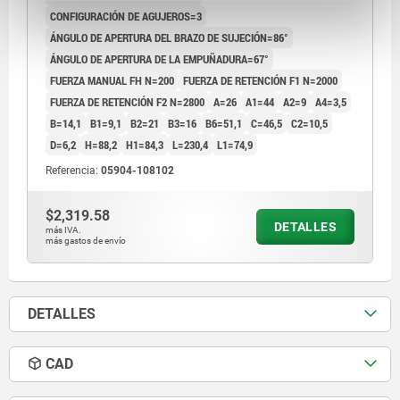
CONFIGURACIÓN DE AGUJEROS=3
ÁNGULO DE APERTURA DEL BRAZO DE SUJECIÓN=86°
ÁNGULO DE APERTURA DE LA EMPUÑADURA=67°
FUERZA MANUAL FH N=200
FUERZA DE RETENCIÓN F1 N=2000
FUERZA DE RETENCIÓN F2 N=2800
A=26
A1=44
A2=9
A4=3,5
B=14,1
B1=9,1
B2=21
B3=16
B6=51,1
C=46,5
C2=10,5
D=6,2
H=88,2
H1=84,3
L=230,4
L1=74,9
Referencia:
05904-108102
$2,319.58
DETALLES
más IVA.
más gastos de envío
DETALLES
CAD