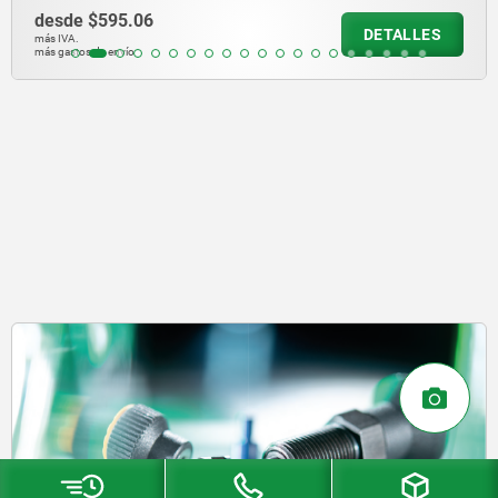
desde
$595.06
DETALLES
más IVA.
más gastos de envío