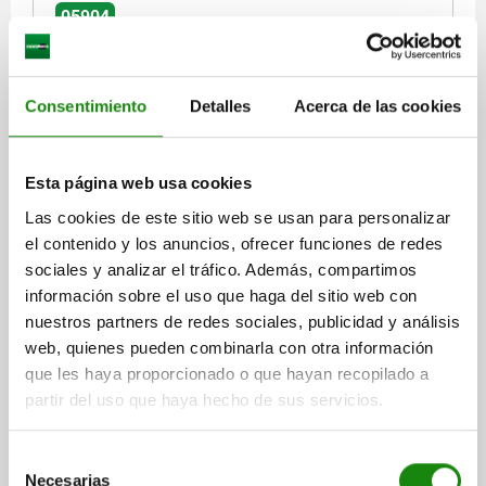
05904
Consentimiento
Detalles
Acerca de las cookies
Esta página web usa cookies
DISP.SUJ. RÁPIDA HORIZONTAL CON BLOQUEO DE
Las cookies de este sitio web se usan para personalizar
SEGURIDAD, PIE VERTICAL F1=1350, HUSILLO DE
PRESIÓN AJUSTA M06X35, ACERO INOXIDABLE
el contenido y los anuncios, ofrecer funciones de redes
ACABADO NATURAL, COMP:POLIAMIDA VERDE
sociales y analizar el tráfico. Además, compartimos
HUSILLO DE PRESIÓN=M6X35
FUERZA DE SUJECIÓN F3 N=720
información sobre el uso que haga del sitio web con
FUERZA DE SUJECIÓN F4 N=1200
nuestros partners de redes sociales, publicidad y análisis
CONFIGURACIÓN DE AGUJEROS=3
web, quienes pueden combinarla con otra información
ÁNGULO DE APERTURA DEL BRAZO DE SUJECIÓN=86°
que les haya proporcionado o que hayan recopilado a
ÁNGULO DE APERTURA DE LA EMPUÑADURA=67°
partir del uso que haya hecho de sus servicios.
FUERZA MANUAL FH N=160
FUERZA DE RETENCIÓN F1 N=1350
FUERZA DE RETENCIÓN F2 N=1900
A=26
A1=39
A2=6,5
Selección
A4=2,5
B=14,1
B1=9,1
B2=17,5
B3=12,5
B6=53,4
C=36,9
Necesarias
de