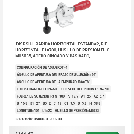
DISP.SUJ. RÁPIDA HORIZONTAL ESTÁNDAR, PIE
HORIZONTAL F1=700, HUSILLO DE PRESIÓN FIJO
M05X35, ACERO CINCADO Y PASIVADO,
COMP:PLÁSTICO ROJO
CONFIGURACIÓN DE AGUJEROS=1
ÁNGULO DE APERTURA DEL BRAZO DE SUJECIÓN=96°
ÁNGULO DE APERTURA DE LA EMPUÑADURA=78°
FUERZA MANUAL FH N=50
FUERZA DE RETENCIÓN F1 N=700
FUERZA DE SUJECIÓN F3 N=300
A=13,5
A1=25
A2=5,7
B=16,8
B1=27
B5=2
C=19
C1=9,5
D=5,2
H=38,8
LONGITUD=101
L1=23
HUSILLO DE PRESIÓN=M5X35
Referencia:
05800-01-00700