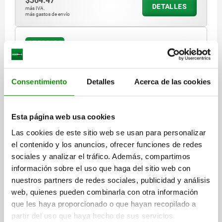
$364.47
DETALLES
más IVA.
más gastos de envío
05800-01
Consentimiento
Detalles
Acerca de las cookies
Esta página web usa cookies
DISP.SUJ. RÁPIDA HORIZONTAL ESTÁNDAR, PIE
Las cookies de este sitio web se usan para personalizar
HORIZONTAL F1=1400, HUSILLO DE PRESIÓN FIJO
el contenido y los anuncios, ofrecer funciones de redes
M06X50, ACERO CINCADO Y PASIVADO,
sociales y analizar el tráfico. Además, compartimos
COMP:PLÁSTICO ROJO
CONFIGURACIÓN DE AGUJEROS=5
información sobre el uso que haga del sitio web con
ÁNGULO DE APERTURA DEL BRAZO DE SUJECIÓN=93°
nuestros partners de redes sociales, publicidad y análisis
ÁNGULO DE APERTURA DE LA EMPUÑADURA=76°
web, quienes pueden combinarla con otra información
FUERZA MANUAL FH N=150
FUERZA DE RETENCIÓN F1 N=1400
que les haya proporcionado o que hayan recopilado a
FUERZA DE SUJECIÓN F3 N=600
A=26
A1=38
A2=6
B=28
partir del uso que haya hecho de sus servicios.