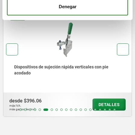
Denegar
05060
Dispositivos de sujeción rápida verticales con pie
acodado
desde
$396.06
DETALLES
más IVA.
más gastos de envío