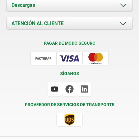
Acerca de nosotros
Descargas
Novedades
Documents
ATENCIÓN AL CLIENTE
Contacto
Condiciones de entrega
PAGAR DE MODO SEGURO
Certificación
SÍGANOS
PROVEEDOR DE SERVICIOS DE TRANSPORTE