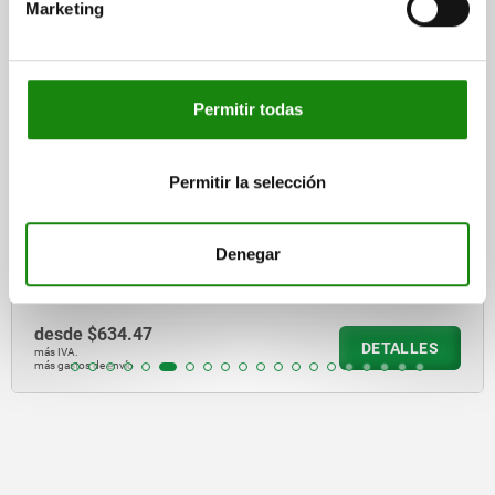
Marketing
05820-04
Permitir todas
Permitir la selección
Dispositivos de sujeción con gancho, de acero o acero
inoxidable, horizontales con placa de retención
Denegar
desde
$634.47
DETALLES
más IVA.
más gastos de envío