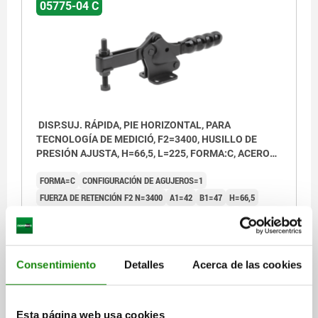
05775-04 C
DISP.SUJ. RÁPIDA, PIE HORIZONTAL, PARA
TECNOLOGÍA DE MEDICIÓ, F2=3400, HUSILLO DE
PRESIÓN AJUSTA, H=66,5, L=225, FORMA:C, ACERO
NEGRO CINCADO, COMP:PLÁSTICO NEGRO
FORMA=C
CONFIGURACIÓN DE AGUJEROS=1
FUERZA DE RETENCIÓN F2 N=3400
A1=42
B1=47
H=66,5
LONGITUD=225
HUSILLO DE PRESIÓN=M8X65
A=26
B=31
B2=15
B3=9
B4=26
B5=3
C=34
C1=17,5
D=6,6
FUERZA DE RETENCIÓN F1 N=1400
FUERZA MANUAL FH N=200
Consentimiento
Detalles
Acerca de las cookies
L1=79
L2=48,6
FUERZA DE SUJECIÓN F3 N=800
FUERZA DE SUJECIÓN F4 N=1900
ÁNGULO DE APERTURA DE LA EMPUÑADURA=72°
Esta página web usa cookies
ÁNGULO DE APERTURA DEL BRAZO DE SUJECIÓN=90°