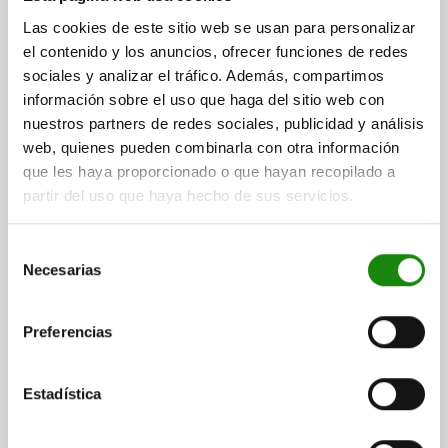
Las cookies de este sitio web se usan para personalizar
Referencia:
05775-04-003400
el contenido y los anuncios, ofrecer funciones de redes
sociales y analizar el tráfico. Además, compartimos
$791.83
DETALLES
más IVA.
información sobre el uso que haga del sitio web con
más gastos de envío
nuestros partners de redes sociales, publicidad y análisis
web, quienes pueden combinarla con otra información
que les haya proporcionado o que hayan recopilado a
DETALLES
partir del uso que haya hecho de sus servicios.
CAD
Selección
Necesarias
de
consentimiento
DESCARGAS
Preferencias
Otros clientes también
compraron
Estadística