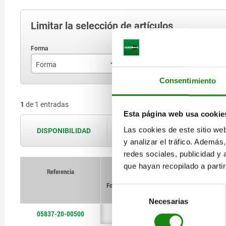
Limitar la selección de artículos
Forma
Fuerza de retención F2 N
L
Consentimiento
A
500
1
de 1 entradas
Esta página web usa cookie
Las cookies de este sitio we
DISPONIBILIDAD
Las disponibilidades se actualizan var
y analizar el tráfico. Ademá
redes sociales, publicidad y
que hayan recopilado a parti
Referencia
Referencia
Fuerza
Fuerza
Forma
Forma
de retención
de retención
L
L
A
A
A1
A1
Selección
F2 N
F2 N
Necesarias
de
05837-20-00500
A
A
500
500
72,1
72,1
24
24
45
45
consentimiento