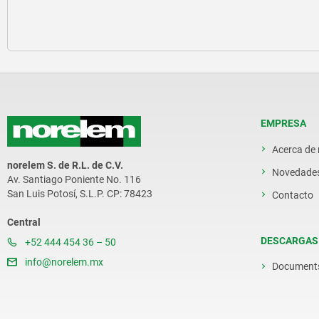
EMPRESA
Acerca de
norelem S. de R.L. de C.V.
Novedade
Av. Santiago Poniente No. 116
San Luis Potosí, S.L.P. CP: 78423
Contacto
Central
DESCARGAS
+52 444 454 36 – 50
info@norelem.mx
Document