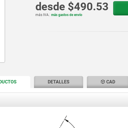
desde
$490.53
más IVA.
más gastos de envío
CURRENT
CURRENT
ODUCTOS
DETALLES
CAD
TAB:
TAB: