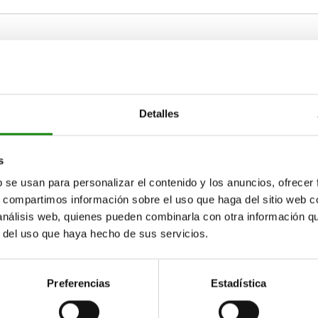
A
A1
Detalles
72,1
24
45
AMPLIAR TABLA
s
15-17 días
b se usan para personalizar el contenido y los anuncios, ofrecer
ias veces al día a intervalos regulares.
17+ días
s, compartimos información sobre el uso que haga del sitio web 
 análisis web, quienes pueden combinarla con otra información q
r del uso que haya hecho de sus servicios.
A2
A2
B
B
B1
B1
B5
B5
C1
C1
D
D
D1
D1
H
H
Carrera S
Carrera S
L1
L1
L2
L2
L
L
Preferencias
Estadística
13
13
28
28
41
41
2
2
15
15
5,2
5,2
8
8
23
23
10
10
27,1
27,1
19
19
12
12