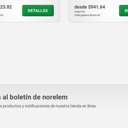
823.82
desde
$941.64
DETALLES
D
más IVA.
vío
más gastos de envío
 al boletín de norelem
os productos y notificaciones de nuestra tienda en línea.