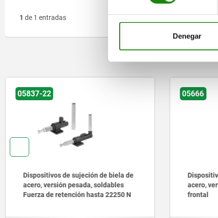
1
de 1 entradas
Denegar
O
05837-22
05666
Dispositivos de sujeción de biela de
Dispositi
acero, versión pesada, soldables
acero, ve
Fuerza de retención hasta 22250 N
frontal