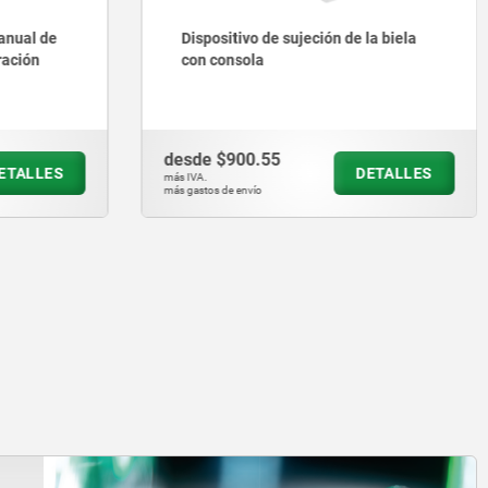
anual de
Dispositivo de sujeción de la biela
ración
con consola
desde
$900.55
ETALLES
DETALLES
más IVA.
más gastos de envío