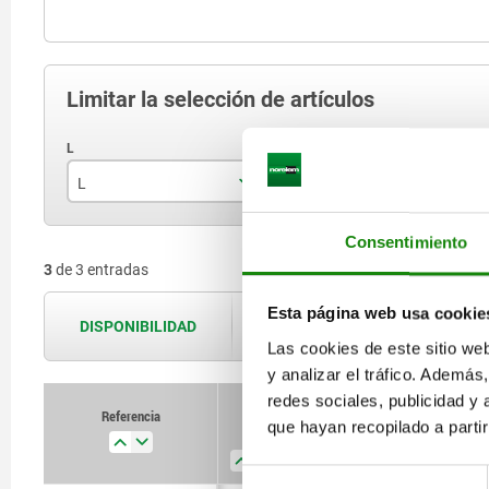
Limitar la selección de artículos
L
L1
L
26
52
Consentimiento
3
de 3 entradas
32
75
Esta página web usa cookie
40
105
DISPONIBILIDAD
Las disponibilidades se actualizan var
Las cookies de este sitio we
y analizar el tráfico. Ademá
redes sociales, publicidad y
Referencia
Referencia
que hayan recopilado a parti
L
L
L1
L1
L2
L2
L3
L3
Selección