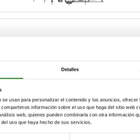
2
L3
L4
42
34
13
Detalles
AMPLIAR TABLA
60
50
20
s
92
78
35
15-17 días
ias veces al día a intervalos regulares.
17+ días
b se usan para personalizar el contenido y los anuncios, ofrecer
s, compartimos información sobre el uso que haga del sitio web 
 análisis web, quienes pueden combinarla con otra información q
r del uso que haya hecho de sus servicios.
L4
L4
L5
L5
L6
L6
L7
L7
L8
L8
H
H
H1
H1