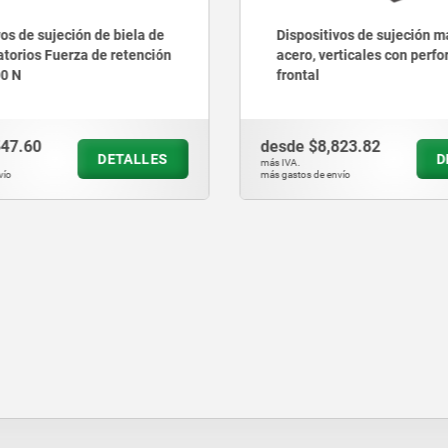
vos de sujeción de biela de
Dispositivos de sujeción m
ratorios Fuerza de retención
acero, verticales con perfo
00 N
frontal
547.60
desde
$8,823.82
DETALLES
D
más IVA.
vío
más gastos de envío