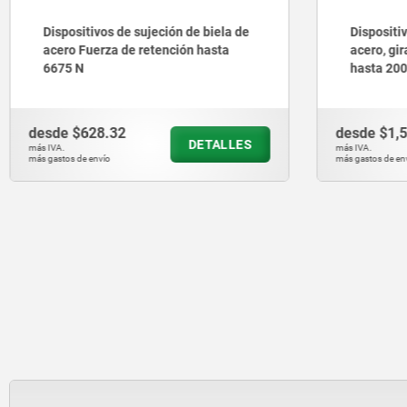
Dispositivos de sujeción de biela de
Dispositi
acero Fuerza de retención hasta
acero, gi
6675 N
hasta 20
desde
$628.32
desde
$1,
DETALLES
más IVA.
más IVA.
más gastos de envío
más gastos de en