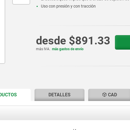
Uso con presión y con tracción
desde
$891.33
más IVA.
más gastos de envío
CURRENT
CURRENT
ODUCTOS
DETALLES
CAD
TAB:
TAB: