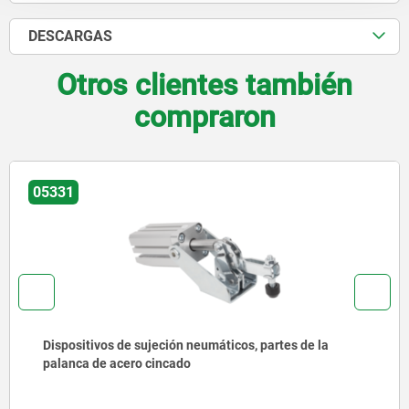
DESCARGAS
Otros clientes también
compraron
05350
jeción neumáticos, partes de la
Dispositivos de 
cincado
pesada