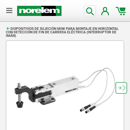
text.skipToContent
text.skipToNavigation
DISPOSITIVOS DE SUJECIÓN MINI PARA MONTAJE EN HORIZONTAL
CON DETECCIÓN DE FIN DE CARRERA ELÉCTRICA (INTERRUPTOR DE
IMÁN)