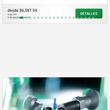
desde
$19,872.1
DETALLES
más IVA.
más gastos de envío