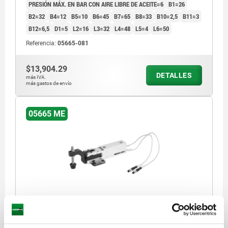
PRESIÓN MÁX. EN BAR CON AIRE LIBRE DE ACEITE=6
B1=26
B2=32
B4=12
B5=10
B6=45
B7=65
B8=33
B10=2,5
B11=3
B12=6,5
D1=5
L2=16
L3=32
L4=48
L5=4
L6=50
Referencia:
05665-081
$13,904.29
DETALLES
más IVA.
más gastos de envío
05665 ME
DISP.SUJ. MINI CON DETEC. FIN DE CARRERA TA.3,
FORMA:A ALUMINIO, MAGNÉTICO, COMP:ACERO