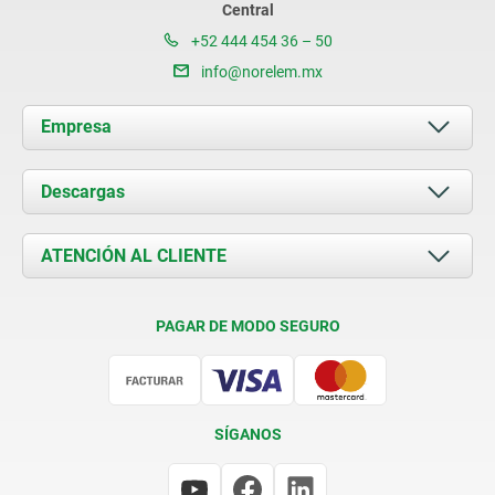
Central
+52 444 454 36 – 50
info@norelem.mx
Empresa
Acerca de nosotros
Descargas
Novedades
Documents
ATENCIÓN AL CLIENTE
Contacto
Condiciones de entrega
PAGAR DE MODO SEGURO
Certificación
SÍGANOS