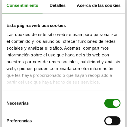
L1=158
ROSCA DE EMPALME=G1/8
PAR DE RETENCIÓN NM=54
Consentimiento
Detalles
Acerca de las cookies
PAR DE SUJECIÓN NM CON 5 BAR=15
TAMAÑO=3
PRESIÓN DE SERVICIO EN BAR CON AIRE LIBRE DE ACEITE=5
PRESIÓN MÁX. EN BAR CON AIRE LIBRE DE ACEITE=6
B1=30
Esta página web usa cookies
B2=39
B4=15
B5=12
B6=45
B7=65
B8=50
B10=3
B11=3
B12=8,5
D1=8,3
L2=22
L3=32
L4=48
L5=10,5
L6=73
Las cookies de este sitio web se usan para personalizar
el contenido y los anuncios, ofrecer funciones de redes
Referencia:
05665-151
sociales y analizar el tráfico. Además, compartimos
información sobre el uso que haga del sitio web con
$16,226.94
DETALLES
nuestros partners de redes sociales, publicidad y análisis
más IVA.
más gastos de envío
web, quienes pueden combinarla con otra información
que les haya proporcionado o que hayan recopilado a
05665 ME
partir del uso que haya hecho de sus servicios.
Selección
Necesarias
de
consentimiento
Preferencias