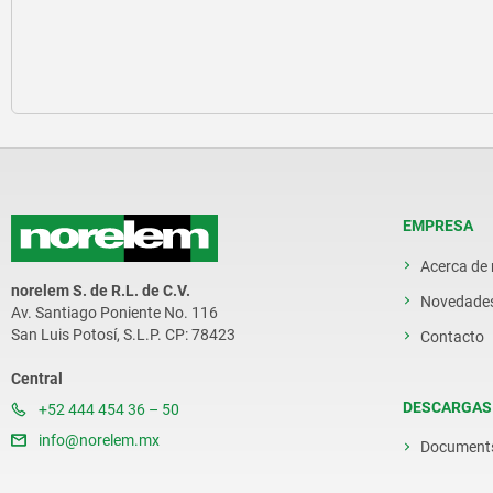
EMPRESA
Acerca de
norelem S. de R.L. de C.V.
Novedade
Av. Santiago Poniente No. 116
San Luis Potosí, S.L.P. CP: 78423
Contacto
Central
DESCARGAS
+52 444 454 36 – 50
info@norelem.mx
Document