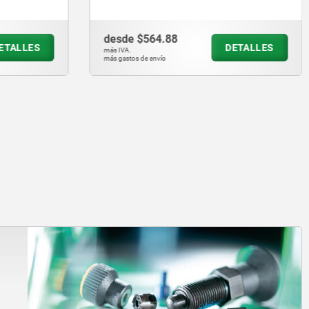
desde
$564.88
ETALLES
DETALLES
más IVA.
más gastos de envío