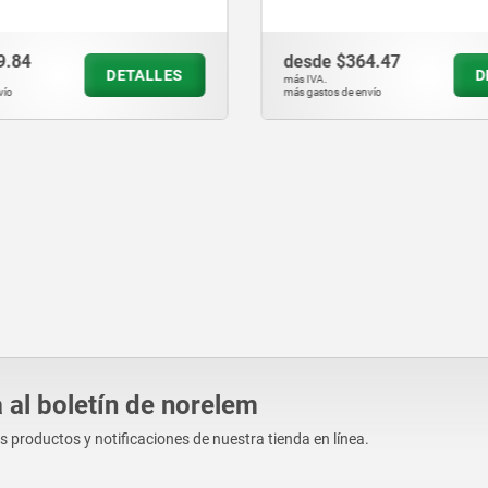
9.84
desde
$364.47
DETALLES
D
más IVA.
vío
más gastos de envío
 al boletín de norelem
os productos y notificaciones de nuestra tienda en línea.