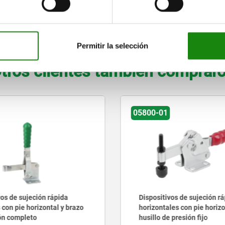
250
250
500
500
150
150
350
350
15,9
15,9
24,3
24,3
11,1
11,1
AMPLIAR TABLA
Permitir la selección
tros clientes también comprar
05800-01
vos de sujeción rápida
Dispositivos de sujeción r
 con pie horizontal y brazo
horizontales con pie horizo
ón completo
husillo de presión fijo