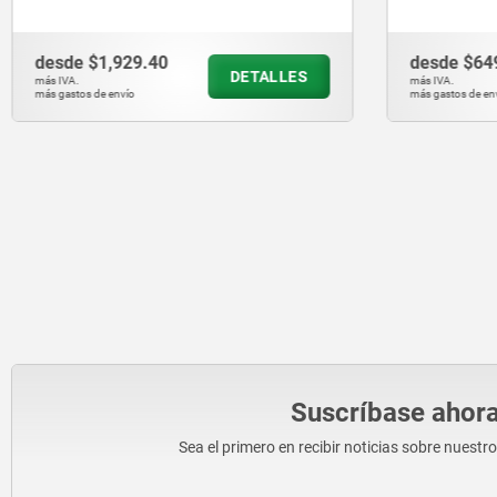
presión ajustable, acero inoxidable
desde
$1,929.40
desde
$64
DETALLES
más IVA.
más IVA.
más gastos de envío
más gastos de en
Suscríbase ahora
Sea el primero en recibir noticias sobre nuestr