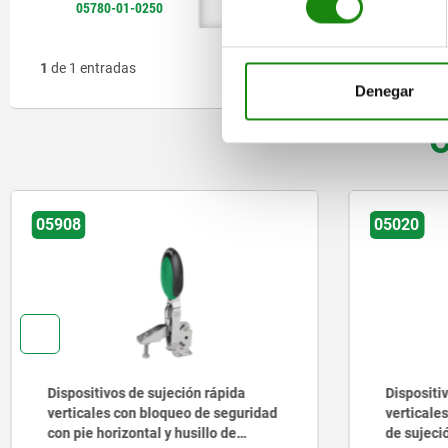
05780-01-0250
90°
90°
75°
75°
80
80
1
de 1 entradas
Denegar
O
05908
05020
Dispositivos de sujeción rápida
Dispositi
verticales con bloqueo de seguridad
verticales
con pie horizontal y husillo de
de sujeci