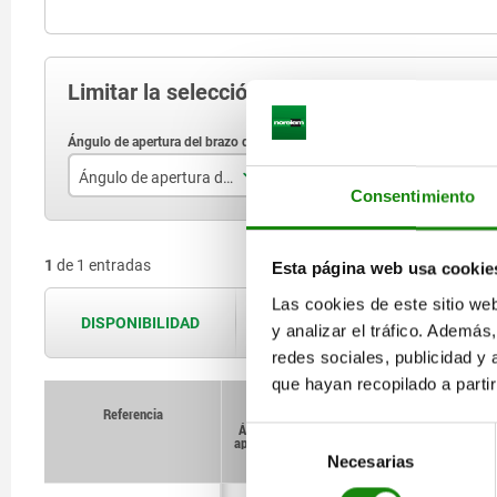
Limitar la selección de artículos
Ángulo de apertura del brazo de sujeción
Ángulo de apertura de la empuñadura
F
Consentimiento
90°
75°
1
de 1 entradas
Esta página web usa cookie
Las cookies de este sitio we
DISPONIBILIDAD
Las disponibilidades se actualizan var
y analizar el tráfico. Ademá
redes sociales, publicidad y
que hayan recopilado a parti
Referencia
Referencia
Ángulo de
Ángulo de
Ángulo
Ángulo
Fuerza manual 
Fuerza manual 
Selección
apertura del
apertura del
de apertura
de apertura
N
N
brazo de
brazo de
de la
de la
Necesarias
de
sujeción
sujeción
empuñadura
empuñadura
consentimiento