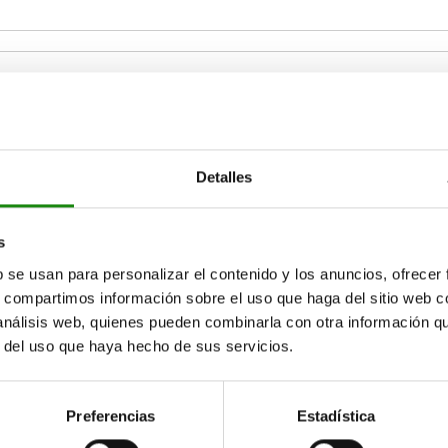
uerza manual FH N
Fuerza de retención F1 N
Detalles
80
250
500
AMPLIAR TABLA
s
b se usan para personalizar el contenido y los anuncios, ofrecer
15-17 días
ias veces al día a intervalos regulares.
s, compartimos información sobre el uso que haga del sitio web 
17+ días
 análisis web, quienes pueden combinarla con otra información q
r del uso que haya hecho de sus servicios.
FH
FH
Fuerza
Fuerza
Fuerza
Fuerza
Fuerza
Fuerza
Fuerza
Fuerza
de retención
de retención
de retención
de retención
de
de
de sujeción
de sujeción
A
A
A1
A1
A3
A3
F1 N
F1 N
F2 N
F2 N
sujeción
sujeción
F4 N
F4 N
Preferencias
Estadística
F3 N
F3 N