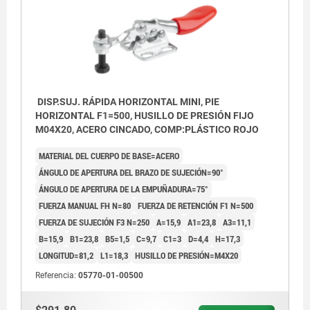
DISP.SUJ. RÁPIDA HORIZONTAL MINI, PIE
HORIZONTAL F1=500, HUSILLO DE PRESIÓN FIJO
M04X20, ACERO CINCADO, COMP:PLÁSTICO ROJO
MATERIAL DEL CUERPO DE BASE=ACERO
ÁNGULO DE APERTURA DEL BRAZO DE SUJECIÓN=90°
ÁNGULO DE APERTURA DE LA EMPUÑADURA=75°
FUERZA MANUAL FH N=80
FUERZA DE RETENCIÓN F1 N=500
FUERZA DE SUJECIÓN F3 N=250
A=15,9
A1=23,8
A3=11,1
B=15,9
B1=23,8
B5=1,5
C=9,7
C1=3
D=4,4
H=17,3
LONGITUD=81,2
L1=18,3
HUSILLO DE PRESIÓN=M4X20
Referencia:
05770-01-00500