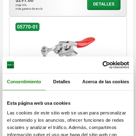
$291.80
DETALLES
más IVA.
más gastos de envío
05770-01
DISP.SUJ. RÁPIDA HORIZONTAL MINI, PIE
Consentimiento
Detalles
Acerca de las cookies
HORIZONTAL F1=500, HUSILLO DE PRESIÓN FIJO
M04X20, ACERO INOXIDABLE ACABADO NATURAL,
COMP:PLÁSTICO ROJO
MATERIAL DEL CUERPO DE BASE=ACERO INOXIDABLE
Esta página web usa cookies
ÁNGULO DE APERTURA DEL BRAZO DE SUJECIÓN=90°
Las cookies de este sitio web se usan para personalizar
ÁNGULO DE APERTURA DE LA EMPUÑADURA=75°
el contenido y los anuncios, ofrecer funciones de redes
FUERZA MANUAL FH N=80
FUERZA DE RETENCIÓN F1 N=500
sociales y analizar el tráfico. Además, compartimos
FUERZA DE SUJECIÓN F3 N=250
A=15,9
A1=23,8
A3=11,1
información sobre el uso que haga del sitio web con