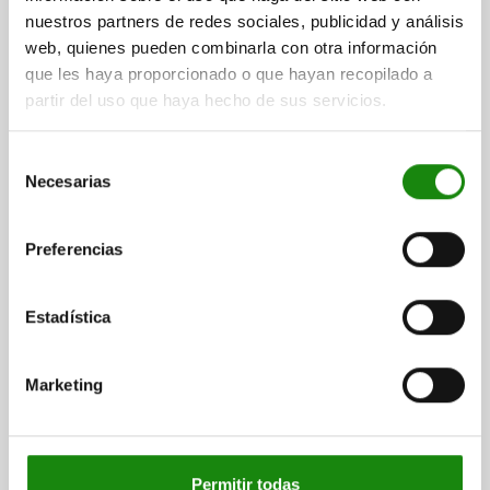
B=15,9
B1=23,8
B5=1,5
C=9,7
C1=3
D=4,4
H=17,3
nuestros partners de redes sociales, publicidad y análisis
LONGITUD=81,2
L1=18,3
HUSILLO DE PRESIÓN=M4X20
web, quienes pueden combinarla con otra información
Referencia:
05770-01-10500
que les haya proporcionado o que hayan recopilado a
partir del uso que haya hecho de sus servicios.
$513.72
DETALLES
más IVA.
más gastos de envío
Selección
Necesarias
de
consentimiento
DETALLES
Preferencias
CAD
Estadística
DESCARGAS
Marketing
Otros clientes también
compraron
Permitir todas