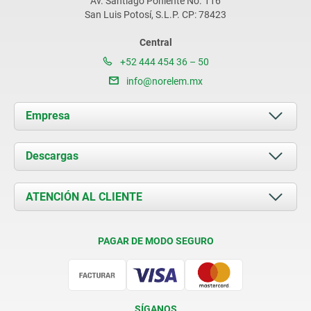
Av. Santiago Poniente No. 116
San Luis Potosí, S.L.P. CP: 78423
Central
+52 444 454 36 – 50
info@norelem.mx
Empresa
Acerca de nosotros
Descargas
Novedades
Documents
ATENCIÓN AL CLIENTE
Contacto
Condiciones de entrega
PAGAR DE MODO SEGURO
Certificación
SÍGANOS