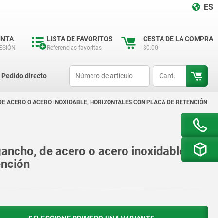
ES
ENTA
LISTA DE FAVORITOS
CESTA DE LA COMPRA
SESIÓN
Referencias favoritas
$0.00
productCode
qty
Pedido directo
 DE ACERO O ACERO INOXIDABLE, HORIZONTALES CON PLACA DE RETENCIÓN
gancho, de acero o acero inoxidable,
ención