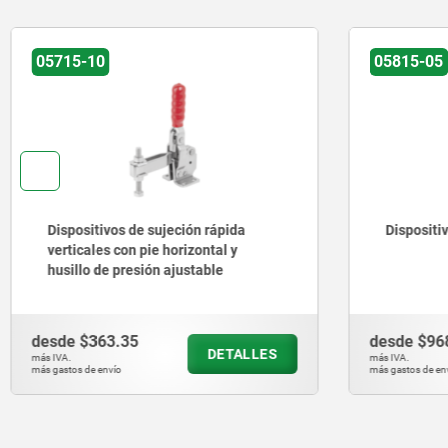
05715-10
05815-05
Dispositivos de sujeción rápida
Dispositi
verticales con pie horizontal y
husillo de presión ajustable
desde
$363.35
desde
$96
DETALLES
más IVA.
más IVA.
más gastos de envío
más gastos de en