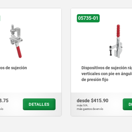
05735-01
vos de sujeción
Dispositivos de sujeción r
verticales con pie en ángul
de presión fijo
8.75
desde
$415.90
DETALLES
D
más IVA.
vío
más gastos de envío