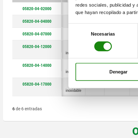
redes sociales, publicidad y
05820-04-02000
acero
acero
acero
acero
acero
acero
acero
25,4
49,3
25,4
49,3
25,4
35
35
115
115
70
90
70
90
70
que hayan recopilado a parti
inoxidable
inoxidable
inoxidable
05820-04-04000
acero
35
90
Selección
05820-04-07000
acero
49,3
115
Necesarias
de
consentimiento
05820-04-12000
acero
25,4
70
inoxidable
05820-04-14000
acero
35
90
inoxidable
Denegar
05820-04-17000
acero
49,3
115
inoxidable
6
de 6 entradas
O