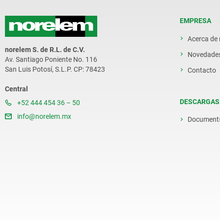
EMPRESA
Acerca de
norelem S. de R.L. de C.V.
Novedade
Av. Santiago Poniente No. 116
San Luis Potosí, S.L.P. CP: 78423
Contacto
Central
DESCARGAS
+52 444 454 36 – 50
info@norelem.mx
Document