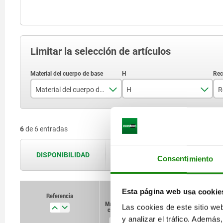
Limitar la selección de artículos
Material del cuerpo de base
H
acero
25,4
6
de 6 entradas
acero inoxidable
35
49,3
DISPONIBILIDAD
Las disponibilidades se actualizan var
Consentimiento
Esta página web usa cookie
Referencia
Referencia
Material del
Material del
H
H
Recorrido de
Recorrido de
Las cookies de este sitio we
cuerpo de
cuerpo de
sujeción L3
sujeción L3
base
base
y analizar el tráfico. Ademá