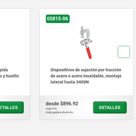
05815-06
ápida
Dispositivos de sujeción por tracción
o y husillo
de acero o acero inoxidable, montaje
lateral hasta 3400N
desde
$896.92
ETALLES
DETALLES
más IVA.
más gastos de envío