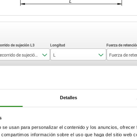
Recorrido de sujeción L3
L
70
167
2000
AMPLIAR TABLA
90
247
4000
115
314
7000
15-17 días
ias veces al día a intervalos regulares.
Detalles
17+ días
s
L
L
Fuerza
Fuerza
Fuerza manual FH
Fuerza manual FH
F1
F1
Ángulo
Ángulo
A
A
b se usan para personalizar el contenido y los anuncios, ofrecer
de retención
de retención
N
N
de apertura
de apertura
F2 N
F2 N
de la
de la
s, compartimos información sobre el uso que haga del sitio web 
empuñadura
empuñadura