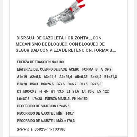
DISP.SUJ. DE CAZOLETA HORIZONTAL, CON
MECANISMO DE BLOQUEO, CON BLOQUEO DE
SEGURIDAD CON PIEZA DE RETENCIÓN, FORMA:B,
F1=3180, ACERO CINCADO, COMP:PLÁSTICO ROJO
FUERZA DE TRACCIÓN N=3180
RESISTENTE AL ACEITE
MATERIAL DEL CUERPO DE BASE=ACERO
FORMA=B
A=39,7
A1=19
A2=6,8
A3=11,5
A4=25,4
A5=6,35
B=44,4
B1=31,8
B3=20
B5=3
B6=26,6
B7=6
D=6,7
D1=5
D2=6,3
D3=M05X0,8
H=46
H1=13,5
L1=21,6
L4=86,6
L5=122
L6=87,5
L7=38
FUERZA MANUAL FH N=150
RECORRIDO DE SUJECIÓN L2=45,5
RECORRIDO DE AJUSTE L MÍN.=148,7
RECORRIDO DE AJUSTE L MÁX.=170,3
Referencia:
05825-11-103180