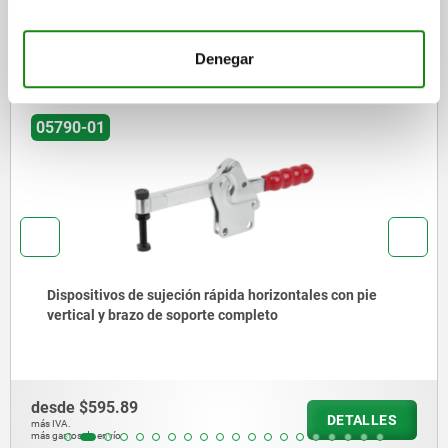
Otros clientes también
compraron
Denegar
05790-01
Dispositivos de sujeción rápida horizontales con pie
vertical y brazo de soporte completo
desde
$595.89
DETALLES
más IVA.
más gastos de envío