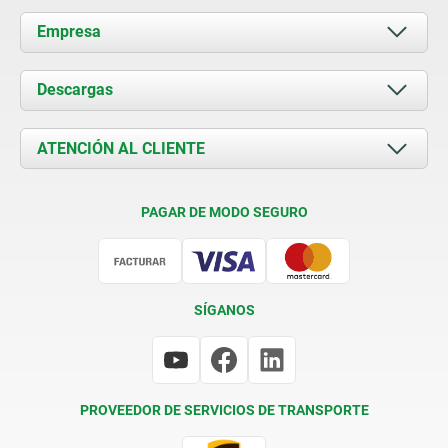
Empresa
Acerca de nosotros
Descargas
Novedades
Documents
ATENCIÓN AL CLIENTE
Contacto
Condiciones de entrega
PAGAR DE MODO SEGURO
Certificación
SÍGANOS
PROVEEDOR DE SERVICIOS DE TRANSPORTE