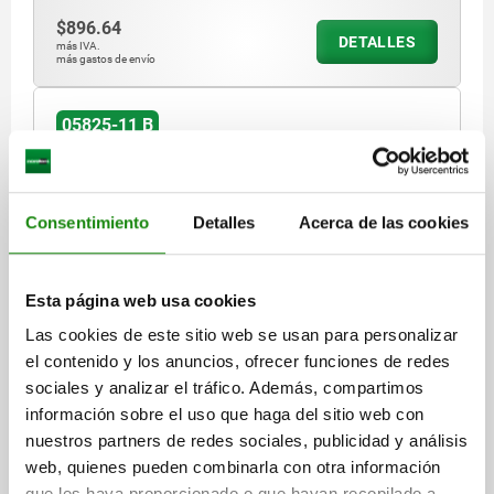
$896.64
DETALLES
más IVA.
más gastos de envío
05825-11 B
Consentimiento
Detalles
Acerca de las cookies
Esta página web usa cookies
DISP.SUJ. DE CAZOLETA HORIZONTAL, CON
MECANISMO DE BLOQUEO, CON BLOQUEO DE
Las cookies de este sitio web se usan para personalizar
SEGURIDAD CON PIEZA DE RETENCIÓN, FORMA:B,
el contenido y los anuncios, ofrecer funciones de redes
F1=3180, ACERO INOXIDABLE ACABADO NATURAL,
sociales y analizar el tráfico. Además, compartimos
FUERZA DE TRACCIÓN N=3180
COMP:PLÁSTICO ROJO RESISTENTE AL ACEITE
información sobre el uso que haga del sitio web con
MATERIAL DEL CUERPO DE BASE=ACERO INOXIDABLE
FORMA=B
nuestros partners de redes sociales, publicidad y análisis
A=39,7
A1=19
A2=6,8
A3=11,5
A4=25,4
A5=6,35
B=44,4
web, quienes pueden combinarla con otra información
B1=31,8
B3=20
B5=3
B6=26,6
B7=6
D=6,7
D1=5
D2=6,3
que les haya proporcionado o que hayan recopilado a