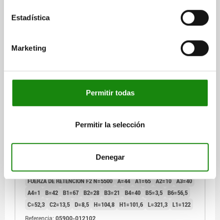
Estadística
Marketing
DISP.SUJ. RÁPIDA HORIZONTAL CON BLOQUEO DE
SEGURIDAD, PIE HORIZONTAL F1=2400, HUSILLO DE
PRESIÓN AJUSTA M12X70, ACERO NITROCARB. Y
Permitir todas
OXIDADA, COMP:POLIAMIDA VERDE
FUERZA DE SUJECIÓN F3 N=1000
FUERZA DE SUJECIÓN F4 N=2800
HUSILLO DE PRESIÓN=M12X70
Permitir la selección
CONFIGURACIÓN DE AGUJEROS=4
ÁNGULO DE APERTURA DEL BRAZO DE SUJECIÓN=88°
Denegar
ÁNGULO DE APERTURA DE LA EMPUÑADURA=68°
FUERZA MANUAL FH N=280
FUERZA DE RETENCIÓN F1 N=2400
FUERZA DE RETENCIÓN F2 N=5500
A=44
A1=65
A2=10
A3=40
A4=1
B=42
B1=67
B2=28
B3=21
B4=40
B5=3,5
B6=56,5
C=52,3
C2=13,5
D=8,5
H=104,8
H1=101,6
L=321,3
L1=122
Referencia:
05900-012102