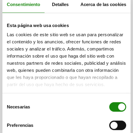
SEGURIDAD, PIE HORIZONTAL F1=2200, HUSILLO DE
Consentimiento
Detalles
Acerca de las cookies
PRESIÓN AJUSTA M10X55, ACERO NITROCARB. Y
OXIDADA, COMP:POLIAMIDA VERDE
FUERZA DE SUJECIÓN F3 N=1200
Esta página web usa cookies
FUERZA DE SUJECIÓN F4 N=2800
HUSILLO DE PRESIÓN=M10X55
CONFIGURACIÓN DE AGUJEROS=3
Las cookies de este sitio web se usan para personalizar
ÁNGULO DE APERTURA DEL BRAZO DE SUJECIÓN=90°
el contenido y los anuncios, ofrecer funciones de redes
ÁNGULO DE APERTURA DE LA EMPUÑADURA=71°
sociales y analizar el tráfico. Además, compartimos
FUERZA MANUAL FH N=250
FUERZA DE RETENCIÓN F1 N=2200
información sobre el uso que haga del sitio web con
FUERZA DE RETENCIÓN F2 N=4500
A=41,5
A1=59
A2=8,5
nuestros partners de redes sociales, publicidad y análisis
B=43
B1=59
B2=26
B3=19
B4=39
B5=3,5
B6=56,5
C=40
web, quienes pueden combinarla con otra información
D=8,8
H=94,8
H1=88
L=286
L1=103,9
que les haya proporcionado o que hayan recopilado a
partir del uso que haya hecho de sus servicios.
Referencia:
05900-010102
$1,655.20
Selección
DETALLES
más IVA.
Necesarias
de
más gastos de envío
consentimiento
Preferencias
05900