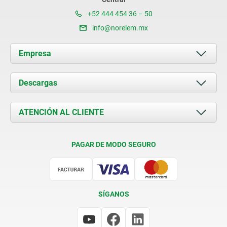
+52 444 454 36 – 50
info@norelem.mx
Empresa
Acerca de nosotros
Descargas
Novedades
Documents
ATENCIÓN AL CLIENTE
Contacto
Condiciones de entrega
PAGAR DE MODO SEGURO
Certificación
SÍGANOS