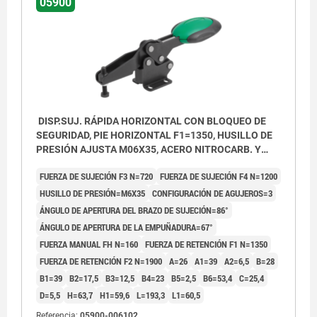
05900
DISP.SUJ. RÁPIDA HORIZONTAL CON BLOQUEO DE
SEGURIDAD, PIE HORIZONTAL F1=1350, HUSILLO DE
PRESIÓN AJUSTA M06X35, ACERO NITROCARB. Y
OXIDADA, COMP:POLIAMIDA VERDE
FUERZA DE SUJECIÓN F3 N=720
FUERZA DE SUJECIÓN F4 N=1200
HUSILLO DE PRESIÓN=M6X35
CONFIGURACIÓN DE AGUJEROS=3
ÁNGULO DE APERTURA DEL BRAZO DE SUJECIÓN=86°
ÁNGULO DE APERTURA DE LA EMPUÑADURA=67°
FUERZA MANUAL FH N=160
FUERZA DE RETENCIÓN F1 N=1350
FUERZA DE RETENCIÓN F2 N=1900
A=26
A1=39
A2=6,5
B=28
B1=39
B2=17,5
B3=12,5
B4=23
B5=2,5
B6=53,4
C=25,4
D=5,5
H=63,7
H1=59,6
L=193,3
L1=60,5
Referencia:
05900-006102