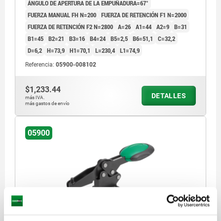
ÁNGULO DE APERTURA DE LA EMPUÑADURA=67°
FUERZA MANUAL FH N=200
FUERZA DE RETENCIÓN F1 N=2000
FUERZA DE RETENCIÓN F2 N=2800
A=26
A1=44
A2=9
B=31
B1=45
B2=21
B3=16
B4=24
B5=2,5
B6=51,1
C=32,2
D=6,2
H=73,9
H1=70,1
L=230,4
L1=74,9
Referencia:
05900-008102
$1,233.44
DETALLES
más IVA.
más gastos de envío
05900
DISP.SUJ. RÁPIDA HORIZONTAL CON BLOQUEO DE