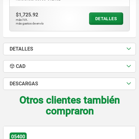
$1,725.92
DETALLES
más IVA.
más gastos de envío
DETALLES
CAD
DESCARGAS
Otros clientes también
compraron
05904