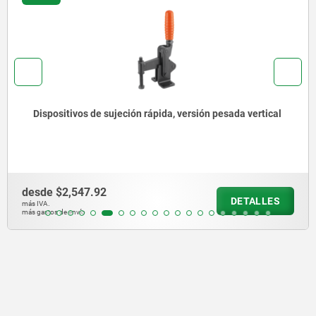
pesada vertical
Dispositivos de sujeción rápida horizon
vertical y husillo de presión ajustable, 
desde
$795.74
DETALLES
más IVA.
más gastos de envío