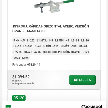
DISP.SUJ. RÁPIDA HORIZONTAL ACERO, VERSIÓN
GRANDE, M=M14X90
F KN=4,5
L=252
L1 MÁX.=145
L1 MÍN.=45
L2=65
L3=96
L4=10
L6=160
B=45
H MÍN. =116
H MÁX. =310
H1=70
H2=25
H4=21
A=76
HUSILLO DE PRESIÓN=M14X90
D1=9
S=24
S1=4
Referencia:
05120-14
$1,094.52
DETALLES
más IVA.
más gastos de envío
1) Empuñadura de plástico 05200
05120