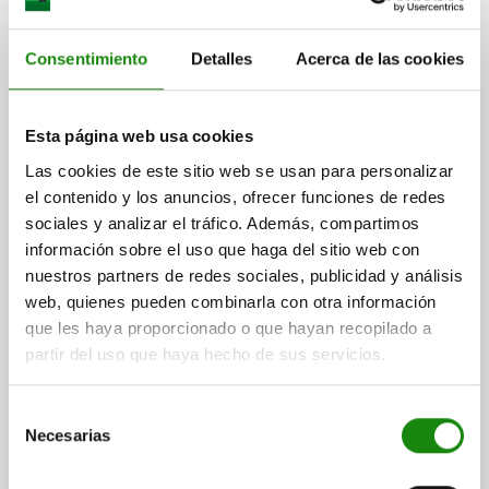
Consentimiento
Detalles
Acerca de las cookies
Esta página web usa cookies
DISP.SUJ. RÁPIDA HORIZONTAL ACERO, VERSIÓN
GRANDE, M=M16X140
Las cookies de este sitio web se usan para personalizar
el contenido y los anuncios, ofrecer funciones de redes
F KN=6
L=325
L1 MÁX.=205
L1 MÍN.=55
L2=85
L3=132
sociales y analizar el tráfico. Además, compartimos
L4=15
L6=225
B=55
H MÍN. =173
H MÁX. =425
H1=110,5
información sobre el uso que haga del sitio web con
H2=35
H4=27
A=102
HUSILLO DE PRESIÓN=M16X140
nuestros partners de redes sociales, publicidad y análisis
D1=12,5
S=30
S1=5
web, quienes pueden combinarla con otra información
Referencia:
05120-16
que les haya proporcionado o que hayan recopilado a
partir del uso que haya hecho de sus servicios.
$2,072.77
DETALLES
más IVA.
más gastos de envío
Selección
Necesarias
de
consentimiento
DETALLES