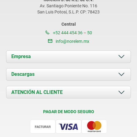
Av. Santiago Poniente No. 116
San Luis Potosí, S.L.P. CP: 78423
Central
+52 444 454 36 – 50
info@norelem.mx
Empresa
Acerca de nosotros
Descargas
Novedades
Documents
ATENCIÓN AL CLIENTE
Contacto
Condiciones de entrega
PAGAR DE MODO SEGURO
Certificación